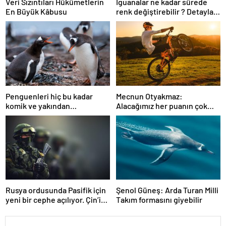
Veri Sızıntıları Hükümetlerin
İguanalar ne kadar sürede
En Büyük Kâbusu
renk değiştirebilir ? Detaylar
burada…
Penguenleri hiç bu kadar
Mecnun Otyakmaz:
komik ve yakından
Alacağımız her puanın çok
görmemiştiniz
önemi var
Rusya ordusunda Pasifik için
Şenol Güneş: Arda Turan Milli
yeni bir cephe açılıyor. Çin’in
Takım formasını giyebilir
ilk tepkisi!