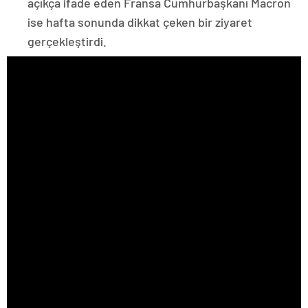
açıkça ifade eden Fransa Cumhurbaşkanı Macron
ise hafta sonunda dikkat çeken bir ziyaret
gerçekleştirdi.