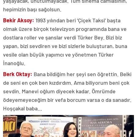
yaşayacak, unutulmayacak. Tüm sinema camiasının,
hepimizin başı sağolsun.
Bekir Aksoy:
1993 yılından beri ‘Çiçek Taksi’ başta
olmak üzere birçok televizyon programında bana ve
dostlara roller ve şanslar verdi Türker Bey. Bizi biz
yapan, bizi sevdiren ve bizi sizlerle buluşturan, buna
vesile olan büyük yapımcı ve yönetmen Türker
İnanoğlu.
Berk Oktay:
Bana bildiğim her şeyi sen öğrettin. Belki
de seni en çok ben kızdırdım. Ama biliyorum beni çok
sevdin. Manevi oğlum diyecek kadar. Ömrümde
ödeyemeyeceğim bir vefa borcum varsa o da sanadır.
Hoşçakal baba…