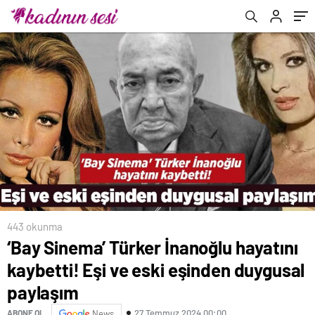
paylaşım
443 okunma
‘Bay Sinema’ Türker İnanoğlu hayatını
kaybetti! Eşi ve eski eşinden duygusal
paylaşım
27 Temmuz 2024 00:00
ABONE OL
News