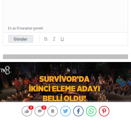
En az 10 karakter gerekli
Gönder
0
0
0
0