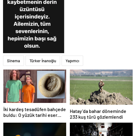
Sinema
Türker İnanoğlu
Yapımcı
İki kardeş tesadüfen bahçede
Hatay’da bahar döneminde
buldu: O yüzük tarihi eser
233 kuş türü gözlemlendi
çıktı!