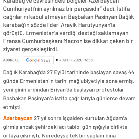
Karabağ ve çevresindeki bölgeler Azerbaycan
Cumhuriyeti'nin ayrılmaz bir parçasıdır” dedi. İstifa
çağrılarını kabul etmeyen Başbakan Paşinyan Dağlık
karabağ'ın sözde lideri Arayik Harutyunyan'la
görüştü. Ermenistan'a verdiği desteği saklamayan
Fransa Cumhurbaşkanı Macron ise dikkat çeken bir
ziyaret gerçekleştirdi.
4 Aralık 2020 14:58
ABONE OL
News
Dağlık Karabağ’da 27 Eylül tarihinde başlayan savaş 44
günde Ermenistan’ın tarihi mağlubiyetiyle sona ermiş,
yenilginin ardından Erivan’da başlayan protestolar
Başbakan Paşinyan’a istifa çağrılarıyla günlerce devam
etmişti.
Azerbaycan
27 yıl sonra işgalden kurtulan Ağdam’a
girmiş ancak şehirdeki acı tablo, gün ışığıyla birlikte
ortaya çıkmıştı. Neredeyse tek bir sağlam bina