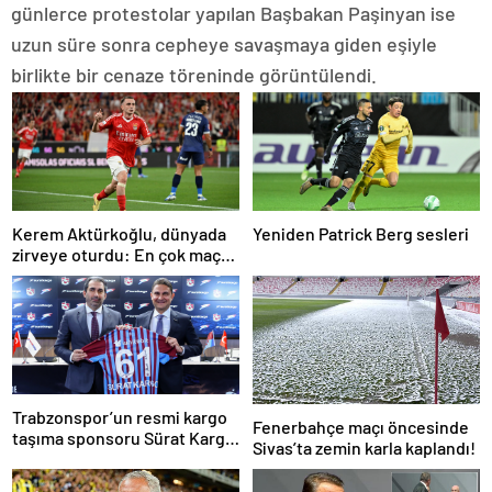
günlerce protestolar yapılan Başbakan Paşinyan ise
uzun süre sonra cepheye savaşmaya giden eşiyle
birlikte bir cenaze töreninde görüntülendi.
Kerem Aktürkoğlu, dünyada
Yeniden Patrick Berg sesleri
zirveye oturdu: En çok maça
çıkan oyuncu!
Trabzonspor’un resmi kargo
Fenerbahçe maçı öncesinde
taşıma sponsoru Sürat Kargo
Sivas’ta zemin karla kaplandı!
oldu