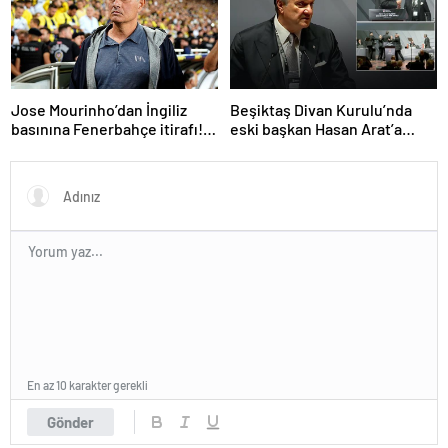
Jose Mourinho’dan İngiliz
Beşiktaş Divan Kurulu’nda
basınına Fenerbahçe itirafı!
eski başkan Hasan Arat’a
‘Bunu yapamam’
yumruklu saldırı! Toplantı
ertelendi
En az 10 karakter gerekli
Gönder