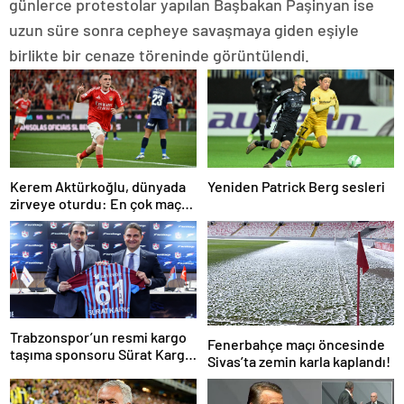
günlerce protestolar yapılan Başbakan Paşinyan ise
uzun süre sonra cepheye savaşmaya giden eşiyle
birlikte bir cenaze töreninde görüntülendi.
Kerem Aktürkoğlu, dünyada
Yeniden Patrick Berg sesleri
zirveye oturdu: En çok maça
çıkan oyuncu!
Trabzonspor’un resmi kargo
Fenerbahçe maçı öncesinde
taşıma sponsoru Sürat Kargo
Sivas’ta zemin karla kaplandı!
oldu