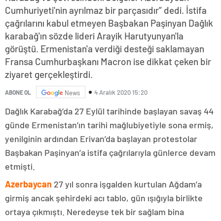
Cumhuriyeti'nin ayrılmaz bir parçasıdır” dedi. İstifa
çağrılarını kabul etmeyen Başbakan Paşinyan Dağlık
karabağ'ın sözde lideri Arayik Harutyunyan'la
görüştü. Ermenistan'a verdiği desteği saklamayan
Fransa Cumhurbaşkanı Macron ise dikkat çeken bir
ziyaret gerçekleştirdi.
4 Aralık 2020 15:20
ABONE OL
News
Dağlık Karabağ’da 27 Eylül tarihinde başlayan savaş 44
günde Ermenistan’ın tarihi mağlubiyetiyle sona ermiş,
yenilginin ardından Erivan’da başlayan protestolar
Başbakan Paşinyan’a istifa çağrılarıyla günlerce devam
etmişti.
Azerbaycan
27 yıl sonra işgalden kurtulan Ağdam’a
girmiş ancak şehirdeki acı tablo, gün ışığıyla birlikte
ortaya çıkmıştı. Neredeyse tek bir sağlam bina