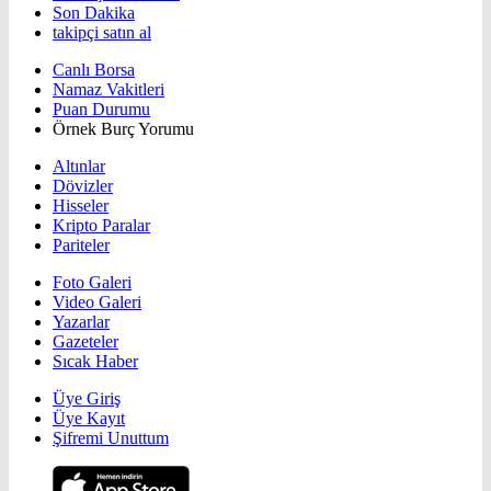
Son Dakika
takipçi satın al
Canlı Borsa
Namaz Vakitleri
Puan Durumu
Örnek Burç Yorumu
Altınlar
Dövizler
Hisseler
Kripto Paralar
Pariteler
Foto Galeri
Video Galeri
Yazarlar
Gazeteler
Sıcak Haber
Üye Giriş
Üye Kayıt
Şifremi Unuttum