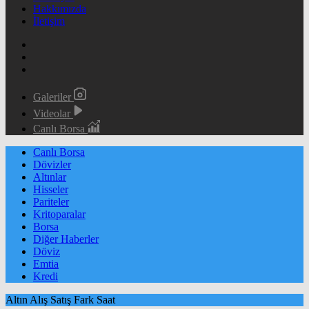
Hakkımızda
İletişim
Galeriler
Videolar
Canlı Borsa
Canlı Borsa
Dövizler
Altınlar
Hisseler
Pariteler
Kritoparalar
Borsa
Diğer Haberler
Döviz
Emtia
Kredi
Altın
Alış
Satış
Fark
Saat