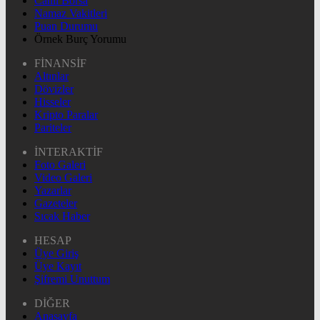
Canlı Borsa
Namaz Vakitleri
Puan Durumu
Örnek Burç Yorumu
FİNANSİF
Altınlar
Dövizler
Hisseler
Kripto Paralar
Pariteler
İNTERAKTİF
Foto Galeri
Video Galeri
Yazarlar
Gazeteler
Sıcak Haber
HESAP
Üye Giriş
Üye Kayıt
Şifremi Unuttum
DİĞER
Anasayfa