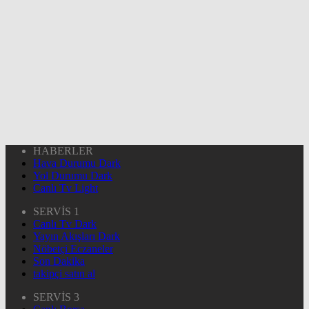
HABERLER
Hava Durumu Dark
Yol Durumu Dark
Canlı Tv Light
SERVİS 1
Canlı Tv Dark
Yayın Akışları Dark
Nöbetçi Eczaneler
Son Dakika
takipçi satın al
SERVİS 3