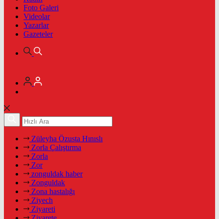
Foto Galeri
Videolar
Yazarlar
Gazeteler
Züleyha Özusta Hınıslı
Zorla Çalıştırma
Zorla
Zor
zonguldak haber
Zonguldak
Zona hastalığı
Ziyech
Ziyareti
Ziyarete