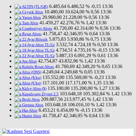
6.485,64
6.486,52
% -0,15
13:36
ALTIN (TL/GR)
10.480,00
10.624,00
% 0,56
13:36
Çeyrek Altın
20.960,00
21.228,00
% 0,56
13:36
Yarım Altın
41.459,27
42.276,76
% 1,42
13:36
Tam Altın
41.726,00
42.314,00
% 0,56
13:36
Cumhuriyet Altını
41.758,47
42.346,95
% 0,64
13:36
Reşat Altını
5.875,83
5.930,86
% 0,75
13:36
22 Ayar Bilezik
3.532,74
4.724,18
% 0,50
13:36
14 Ayar Altın TL/Gr
4.734,51
4.735,16
% -0,15
13:36
18 Ayar Altın TL/Gr
5.887,33
6.091,29
% 0,61
13:36
22 Ayar Altın TL/Gr
42.754,87
43.832,96
% 1,42
13:36
Ata Altın
41.760,69
42.349,20
% 0,65
13:36
Kulplu Reşat Altını
4.249,04
4.249,68
% 0,05
13:36
Altın (ONS)
135.552,00
135.569,00
% -0,23
13:36
Altın ($/kg)
117.101,00
117.171,00
% 1,35
13:36
Altın (€/kg)
135.100,00
135.200,00
% 1,27
13:36
Külçe Altın ($)
103.648,18
105.302,84
% 1,42
13:36
Kapalıçarşı Ziynet 2.5
209.887,56
213.977,45
% 1,42
13:36
Beşli Altın
103.648,18
106.016,10
% 1,42
13:36
Gremse Altın
6.453,21
6.454,09
% -0,15
13:36
Has Altın
41.758,47
42.346,95
% 0,64
13:36
Hamit Altın