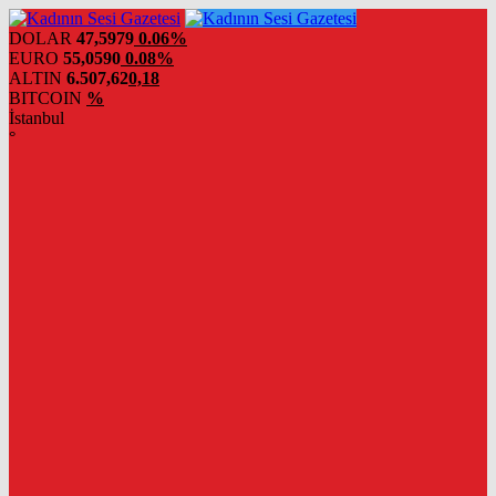
DOLAR
47,5979
0.06%
EURO
55,0590
0.08%
ALTIN
6.507,62
0,18
BITCOIN
%
İstanbul
°