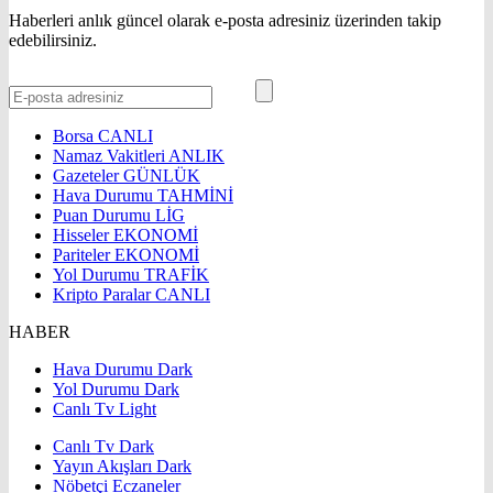
Haberleri anlık güncel olarak e-posta adresiniz üzerinden takip
edebilirsiniz.
Borsa
CANLI
Namaz Vakitleri
ANLIK
Gazeteler
GÜNLÜK
Hava Durumu
TAHMİNİ
Puan Durumu
LİG
Hisseler
EKONOMİ
Pariteler
EKONOMİ
Yol Durumu
TRAFİK
Kripto Paralar
CANLI
HABER
Hava Durumu Dark
Yol Durumu Dark
Canlı Tv Light
Canlı Tv Dark
Yayın Akışları Dark
Nöbetçi Eczaneler