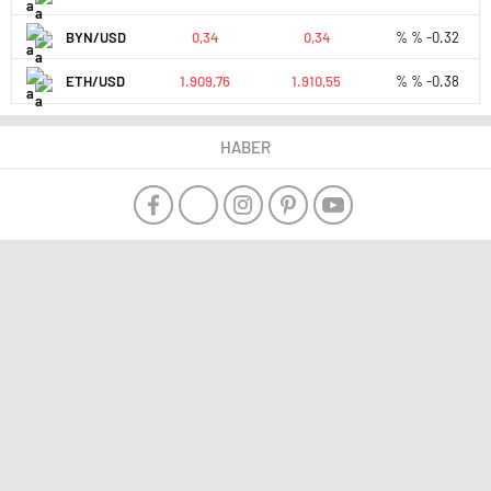
BYN/USD
0,34
0,34
% % -0.32
ETH/USD
1.909,76
1.910,55
% % -0.38
HABER