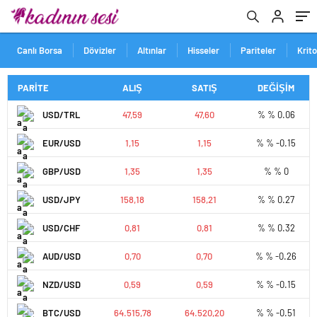
Canlı Borsa
Dövizler
Altınlar
Hisseler
Pariteler
Krit
PARİTE
ALIŞ
SATIŞ
DEĞİŞİM
USD/TRL
47,59
47,60
% % 0.06
EUR/USD
1,15
1,15
% % -0.15
GBP/USD
1,35
1,35
% % 0
USD/JPY
158,18
158,21
% % 0.27
USD/CHF
0,81
0,81
% % 0.32
AUD/USD
0,70
0,70
% % -0.26
NZD/USD
0,59
0,59
% % -0.15
BTC/USD
64.515,78
64.520,20
% % -0.51