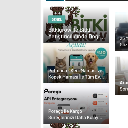
Güç
GENEL
Bitkigrow ile Bitki
Yetiştiriciliğinde Doğru
25 Y
Ekipman ve Ürün
Göz
Seçimi
Kar
Çevr
Petmona : Kedi Maması ve
Köpek Maması İle Tüm Evcil
Ara
Hayvan Ürünleri
Soru
Açı
Bur
Esat
Porego ile Kargo
Med
Süreçlerinizi Daha Kolay
Güç
Yönetin