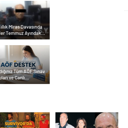
ıllık Miras Davasında
ler Temmuz Ayındaki
ar Duruşmasına
ildi
dığınız Tüm AÖF Sınav
ları ve Canlı
köğretim Forumu
ada