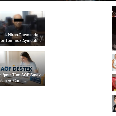
lü Panel Deneyimi
ıllık Miras Davasında
ler Temmuz Ayındaki
ar Duruşmasına
ildi
dığınız Tüm AÖF Sınav
ları ve Canlı
köğretim Forumu
ada
 Bey Shop ile Sosyal
ya Hizmetlerinde
lü Panel Deneyimi