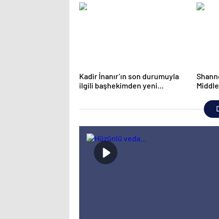
şansı o an yanında eşinin
durum
olması’
Kadir İnanır’ın son durumuyla
Shann
ilgili başhekimden yeni
Middle
açıklama!
sonras
D