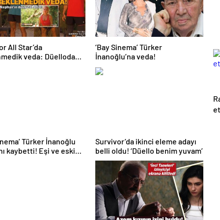
or All Star’da
‘Bay Sinema’ Türker
medik veda: Düelloda
İnanoğlu’na veda!
 yarışmacı belli oldu!
n’ın duygusal anları
R
et
inema’ Türker İnanoğlu
Survivor’da ikinci eleme adayı
nı kaybetti! Eşi ve eski
belli oldu! ‘Düello benim yuvam’
n duygusal paylaşım