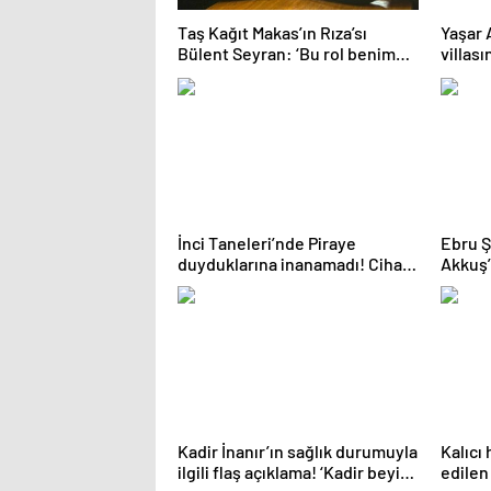
Taş Kağıt Makas’ın Rıza’sı
Yaşar 
Bülent Seyran: ‘Bu rol benim
villası
olmalı’ dedim!
açtı!
İnci Taneleri’nde Piraye
Ebru Ş
duyduklarına inanamadı! Cihan,
Akkuş’
Reyyaz’ı son anda kurtardı
açıkla
Kadir İnanır’ın sağlık durumuyla
Kalıcı
ilgili flaş açıklama! ‘Kadir beyin
edilen