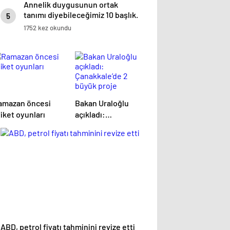
Annelik duygusunun ortak
tanımı diyebileceğimiz 10 başlık.
5
1752 kez okundu
amazan öncesi
Bakan Uraloğlu
iket oyunları
açıkladı:
Çanakkale’de 2
büyük proje
hizmete açıldı
ABD, petrol fiyatı tahminini revize etti