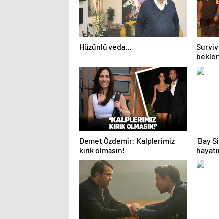
Hüzünlü veda…
Surviv
beklen
elenen
Nagiha
Demet Özdemir: Kalplerimiz
‘Bay S
kırık olmasın!
hayatı
eşinde