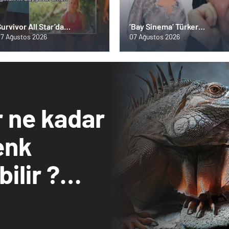
urvivor All Star’da
‘Bay Sinema’ Türker
beklenmedik veda: Düelloda
İnanoğlu’na veda!
7 Ağustos 2026
07 Ağustos 2026
lenen yarışmacı belli oldu!
Nagihan’ın duygusal anları
r ne kadar
enk
ilir ?
 burada…
 Bey Shop ile Sosyal
ya Hizmetlerinde