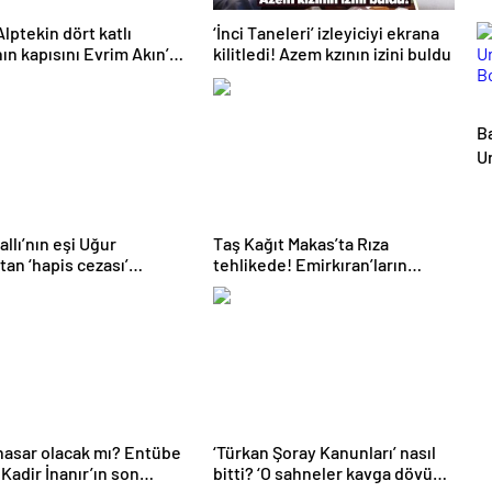
Alptekin dört katlı
‘İnci Taneleri’ izleyiciyi ekrana
nın kapısını Evrim Akın’a
kilitledi! Azem kzının izini buldu
B
U
B
allı’nın eşi Uğur
Taş Kağıt Makas’ta Rıza
tan ‘hapis cezası’
tehlikede! Emirkıran’ların
ması!
oyunu bozuldu
 hasar olacak mı? Entübe
‘Türkan Şoray Kanunları’ nasıl
 Kadir İnanır’ın son
bitti? ‘O sahneler kavga dövüş