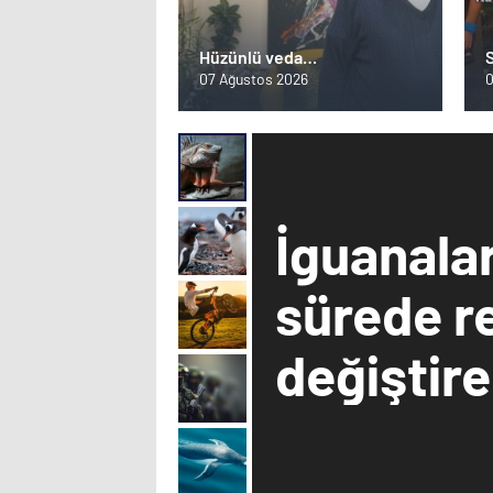
Hüzünlü veda…
S
07 Ağustos 2026
0
e
İguanala
sürede r
değiştireb
Detaylar
Esat
Med