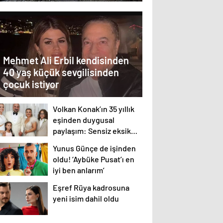
Mehmet Ali Erbil kendisinden
40 yaş küçük sevgilisinden
çocuk istiyor
Volkan Konak’ın 35 yıllık
eşinden duygusal
paylaşım: Sensiz eksik
kaldım
Yunus Günçe de işinden
oldu! ‘Aybüke Pusat’ı en
iyi ben anlarım’
Eşref Rüya kadrosuna
yeni isim dahil oldu