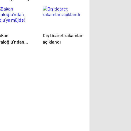
akan
Dış ticaret rakamları
raloğlu’ndan
açıklandı
olu’ya müjde!