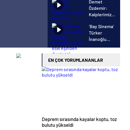
Demet
Nagihan’ın
Özdemir:
duygusal
Kalplerimiz
anları
kırık olmasın!
‘Bay Sinema’
Türker
İnanoğlu
hayatını
kaybetti! Eşi
ve eski
EN ÇOK YORUMLANANLAR
eşinden
duygusal
paylaşım
Deprem sırasında kayalar koptu, toz
bulutu yükseldi