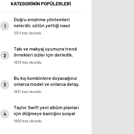
KATEGORİNİN POPÜLERLERİ
Doğru emzirme yöntemleri
nelerdir, sütün yettiği nasıl
1
anlaşılır?
2311 kez okundu
Takı ve makyaj uyumuna trend
örnekleri sizler için derledik.
2
1873 kez okundu
Bu kış kombinlere doyacağınız
onlarca model ve onlarca detay.
3
1831 kez okundu
Taylor Swift yeni albüm planları
için düğmeye bastığını sosyal
4
medyadan duyurdu!
1830 kez okundu