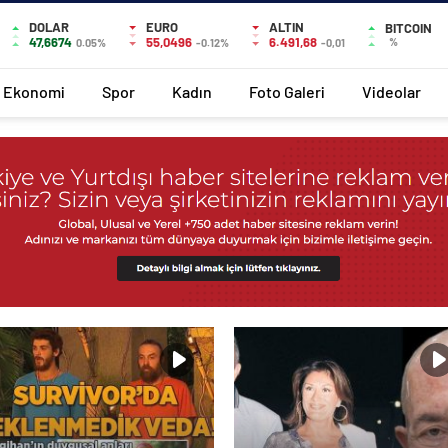
DOLAR
EURO
ALTIN
BITCOIN
47,6674
55,0496
6.491,68
%
0.05%
-0.12%
-0,01
Ekonomi
Spor
Kadın
Foto Galeri
Videolar