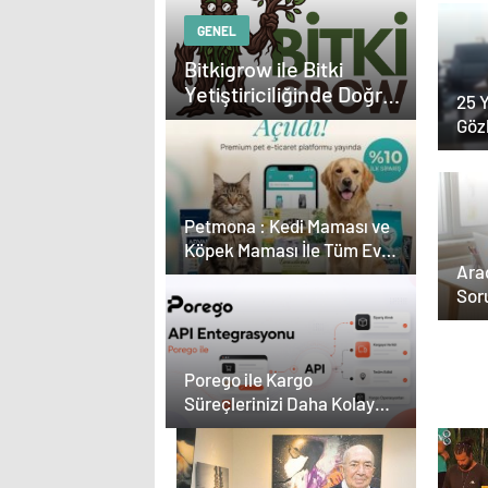
GENEL
Bitkigrow ile Bitki
Yetiştiriciliğinde Doğru
25 Y
Ekipman ve Ürün
Göz
Seçimi
Kar
Çevr
Petmona : Kedi Maması ve
Köpek Maması İle Tüm Evcil
Ara
Hayvan Ürünleri
Soru
Açı
Bur
Porego ile Kargo
Süreçlerinizi Daha Kolay
Yönetin