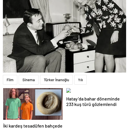
Film
Sinema
Türker İnanoğlu
Yılı
Hatay’da bahar döneminde
233 kuş türü gözlemlendi
İki kardeş tesadüfen bahçede