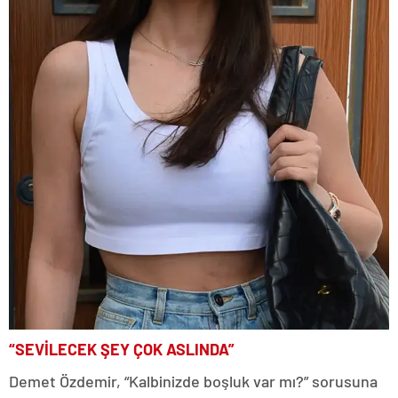
“SEVİLECEK ŞEY ÇOK ASLINDA”
Demet Özdemir, “Kalbinizde boşluk var mı?” sorusuna