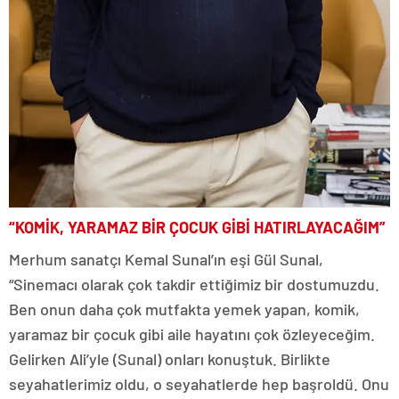
“KOMİK, YARAMAZ BİR ÇOCUK GİBİ HATIRLAYACAĞIM”
Merhum sanatçı Kemal Sunal’ın eşi Gül Sunal,
“Sinemacı olarak çok takdir ettiğimiz bir dostumuzdu.
Ben onun daha çok mutfakta yemek yapan, komik,
yaramaz bir çocuk gibi aile hayatını çok özleyeceğim.
Gelirken Ali’yle (Sunal) onları konuştuk. Birlikte
seyahatlerimiz oldu, o seyahatlerde hep başroldü. Onu