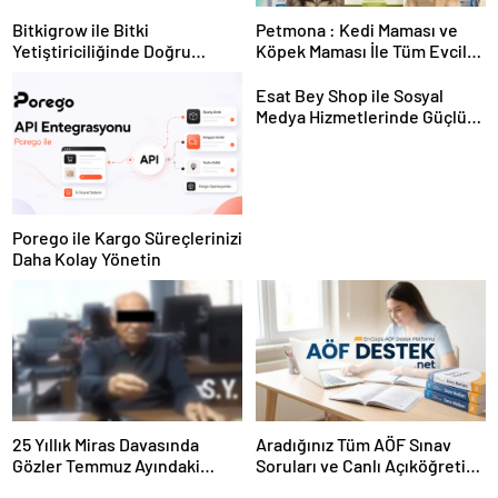
Bitkigrow ile Bitki
Petmona : Kedi Maması ve
Yetiştiriciliğinde Doğru
Köpek Maması İle Tüm Evcil
Ekipman ve Ürün Seçimi
Hayvan Ürünleri
Esat Bey Shop ile Sosyal
Medya Hizmetlerinde Güçlü
Panel Deneyimi
Porego ile Kargo Süreçlerinizi
Daha Kolay Yönetin
25 Yıllık Miras Davasında
Aradığınız Tüm AÖF Sınav
Gözler Temmuz Ayındaki
Soruları ve Canlı Açıköğretim
Karar Duruşmasına Çevrildi
Forumu Burada