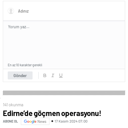
En az 10 karakter gerekli
Gönder
141 okunma
Edirne’de göçmen operasyonu!
17 Kasım 2024 07:00
ABONE OL
News