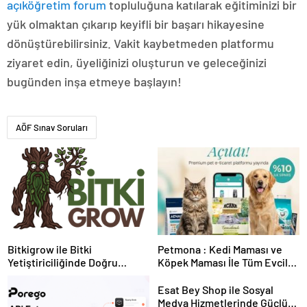
açıköğretim forum
topluluğuna katılarak eğitiminizi bir
yük olmaktan çıkarıp keyifli bir başarı hikayesine
dönüştürebilirsiniz. Vakit kaybetmeden platformu
ziyaret edin, üyeliğinizi oluşturun ve geleceğinizi
bugünden inşa etmeye başlayın!
AÖF Sınav Soruları
Bitkigrow ile Bitki
Petmona : Kedi Maması ve
Yetiştiriciliğinde Doğru
Köpek Maması İle Tüm Evcil
Ekipman ve Ürün Seçimi
Hayvan Ürünleri
Esat Bey Shop ile Sosyal
Medya Hizmetlerinde Güçlü