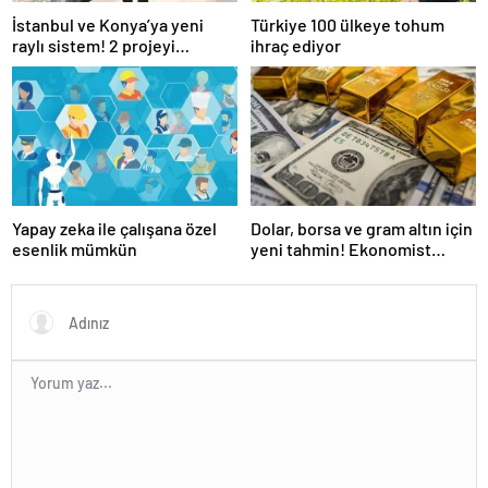
İstanbul ve Konya’ya yeni
Türkiye 100 ülkeye tohum
raylı sistem! 2 projeyi
ihraç ediyor
Ulaştırma Bakanlığı üstlendi
Yapay zeka ile çalışana özel
Dolar, borsa ve gram altın için
esenlik mümkün
yeni tahmin! Ekonomist
Baydar yıl sonu beklentisini
açıkladı