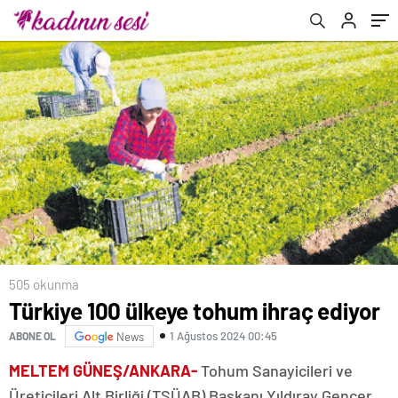
505 okunma
Türkiye 100 ülkeye tohum ihraç ediyor
1 Ağustos 2024 00:45
ABONE OL
News
MELTEM GÜNEŞ/ANKARA-
Tohum Sanayicileri ve
Üreticileri Alt Birliği (TSÜAB) Başkanı Yıldıray Gençer,