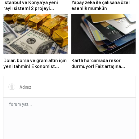
İstanbul ve Konya’ya yeni
Yapay zeka ile çalışana özel
raylı sistem! 2 projeyi
esenlik mümkün
Ulaştırma Bakanlığı üstlendi
Dolar, borsa ve gram altın için
Kartlı harcamada rekor
yeni tahmin! Ekonomist
durmuyor! Faiz artışına
Baydar yıl sonu beklentisini
rağmen vatandaşın tercihi
açıkladı
değişmedi