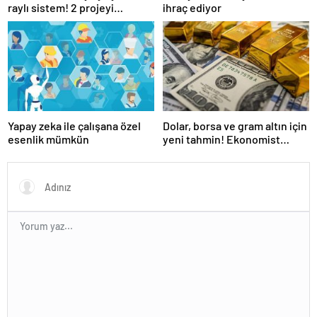
raylı sistem! 2 projeyi
ihraç ediyor
Ulaştırma Bakanlığı üstlendi
Yapay zeka ile çalışana özel
Dolar, borsa ve gram altın için
esenlik mümkün
yeni tahmin! Ekonomist
Baydar yıl sonu beklentisini
açıkladı