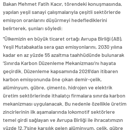
Bakan Mehmet Fatih Kacır, törendeki konuşmasında,
yapılan yeşil sanayi çalışmalarıyla çeşitli sektörlerde
emisyon oranlarını düşürmeyi hedeflediklerini
belirterek, şunları söyledi:
“Ülkemizin en büyük ticaret ortağı Avrupa Birliği (AB),
Yeşil Mutabakatla sera gazı emisyonlarını, 2030 yılına
kadar en az yüzde 55 azaltma taahhüdünde bulunarak
‘Sınırda Karbon Düzenleme Mekanizması’nı hayata
geçirdik. Düzenleme kapsamında 2026’dan itibaren
karbon emisyonunda öne çıkan demir-çelik,
alüminyum, gübre, çimento, hidrojen ve elektrik
üretim sektörlerinde ithalatçı firmalara sınırda karbon
mekanizması uygulanacak. Bu nedenle özellikle üretim
zincirlerinin ilk aşamalarında lokomotif sektörlere
temel girdi sağlayan ve Avrupa Birliği ile ihracatımızın
yüzde 12,7’sine karşılık gelen alüminyum, çelik, gübre