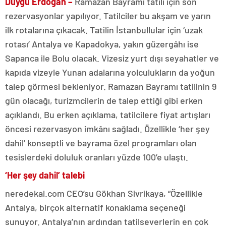
Duygu Erdoğan –
Ramazan Bayramı tatili için son
rezervasyonlar yapılıyor. Tatilciler bu akşam ve yarın
ilk rotalarına çıkacak. Tatilin İstanbullular için ‘uzak
rotası’ Antalya ve Kapadokya, yakın güzergâhı ise
Sapanca ile Bolu olacak. Vizesiz yurt dışı seyahatler ve
kapıda vizeyle Yunan adalarına yolculukların da yoğun
talep görmesi bekleniyor. Ramazan Bayramı tatilinin 9
gün olacağı, turizmcilerin de talep ettiği gibi erken
açıklandı. Bu erken açıklama, tatilcilere fiyat artışları
öncesi rezervasyon imkânı sağladı. Özellikle ‘her şey
dahil’ konseptli ve bayrama özel programları olan
tesislerdeki doluluk oranları yüzde 100’e ulaştı.
‘Her şey dahil’ talebi
neredekal.com CEO’su Gökhan Sivrikaya, “Özellikle
Antalya, birçok alternatif konaklama seçeneği
sunuyor. Antalya’nın ardından tatilseverlerin en çok