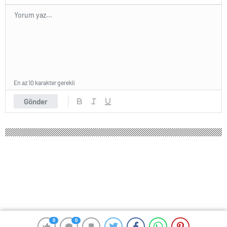
En az 10 karakter gerekli
Gönder
0
0
0
0