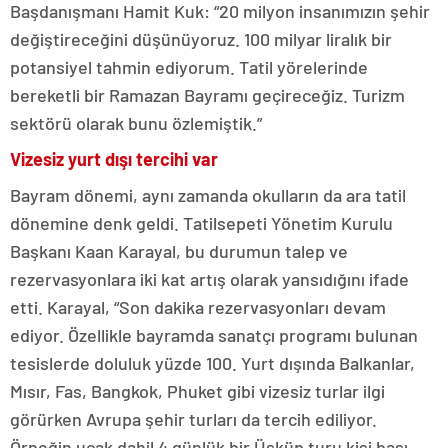
Başdanışmanı Hamit Kuk: “20 milyon insanımızın şehir
değiştireceğini düşünüyoruz. 100 milyar liralık bir
potansiyel tahmin ediyorum. Tatil yörelerinde
bereketli bir Ramazan Bayramı geçireceğiz. Turizm
sektörü olarak bunu özlemiştik.”
Vizesiz yurt dışı tercihi var
Bayram dönemi, aynı zamanda okulların da ara tatil
dönemine denk geldi. Tatilsepeti Yönetim Kurulu
Başkanı Kaan Karayal, bu durumun talep ve
rezervasyonlara iki kat artış olarak yansıdığını ifade
etti. Karayal, “Son dakika rezervasyonları devam
ediyor. Özellikle bayramda sanatçı programı bulunan
tesislerde doluluk yüzde 100. Yurt dışında Balkanlar,
Mısır, Fas, Bangkok, Phuket gibi vizesiz turlar ilgi
görürken Avrupa şehir turları da tercih ediliyor.
Örneğin uçak dahil 4 günlük bir Üsküp turu kişi başı