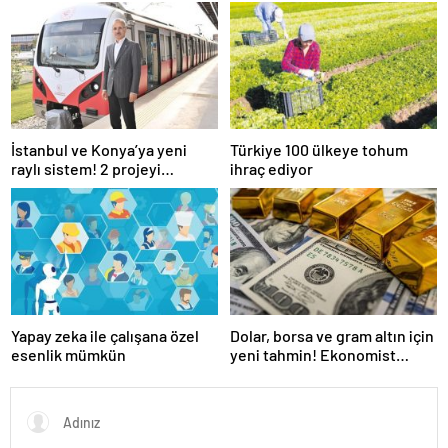
İstanbul ve Konya’ya yeni
Türkiye 100 ülkeye tohum
raylı sistem! 2 projeyi
ihraç ediyor
Ulaştırma Bakanlığı üstlendi
Yapay zeka ile çalışana özel
Dolar, borsa ve gram altın için
esenlik mümkün
yeni tahmin! Ekonomist
Baydar yıl sonu beklentisini
açıkladı