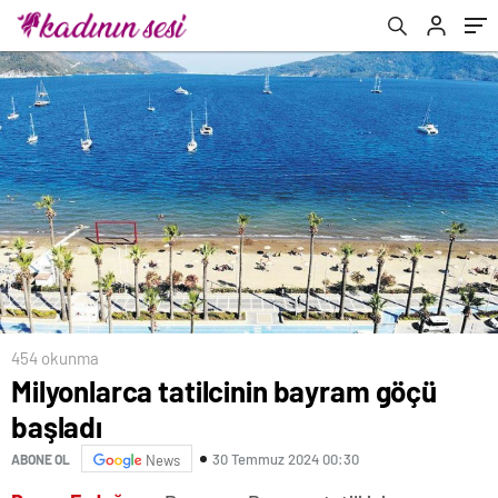
454 okunma
Milyonlarca tatilcinin bayram göçü
başladı
30 Temmuz 2024 00:30
ABONE OL
News