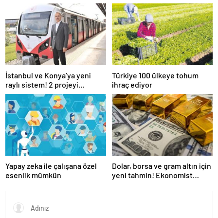
İstanbul ve Konya’ya yeni
Türkiye 100 ülkeye tohum
raylı sistem! 2 projeyi
ihraç ediyor
Ulaştırma Bakanlığı üstlendi
Yapay zeka ile çalışana özel
Dolar, borsa ve gram altın için
esenlik mümkün
yeni tahmin! Ekonomist
Baydar yıl sonu beklentisini
açıkladı