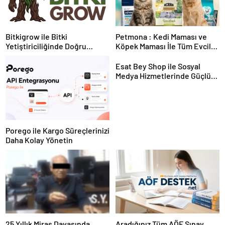
Bitkigrow ile Bitki
Petmona : Kedi Maması ve
Yetiştiriciliğinde Doğru
Köpek Maması İle Tüm Evcil
Ekipman ve Ürün Seçimi
Hayvan Ürünleri
Esat Bey Shop ile Sosyal
Medya Hizmetlerinde Güçlü
Panel Deneyimi
Porego ile Kargo Süreçlerinizi
Daha Kolay Yönetin
25 Yıllık Miras Davasında
Aradığınız Tüm AÖF Sınav