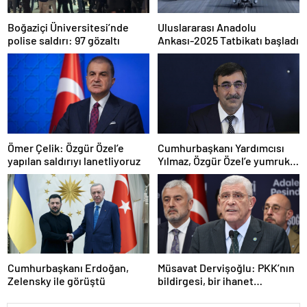
Boğaziçi Üniversitesi’nde
Uluslararası Anadolu
polise saldırı: 97 gözaltı
Ankası-2025 Tatbikatı başladı
Ömer Çelik: Özgür Özel’e
Cumhurbaşkanı Yardımcısı
yapılan saldırıyı lanetliyoruz
Yılmaz, Özgür Özel’e yumruklu
saldırıyı kınadı
Cumhurbaşkanı Erdoğan,
Müsavat Dervişoğlu: PKK’nın
Zelensky ile görüştü
bildirgesi, bir ihanet
açıklamasıdır