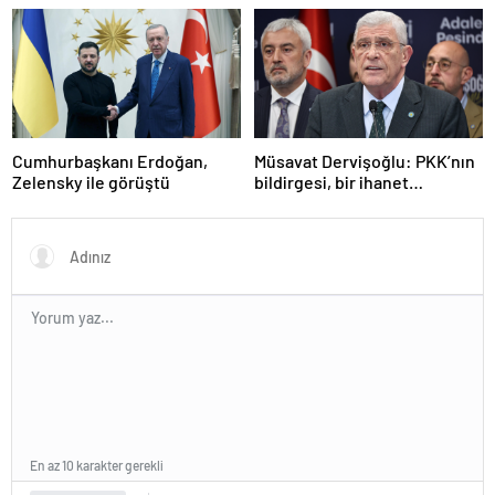
saldırıyı kınadı
Cumhurbaşkanı Erdoğan,
Müsavat Dervişoğlu: PKK’nın
Zelensky ile görüştü
bildirgesi, bir ihanet
açıklamasıdır
En az 10 karakter gerekli