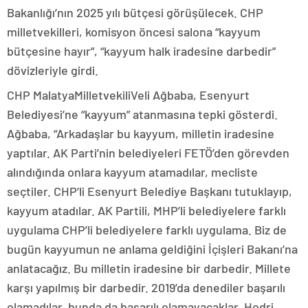
Bakanlığı’nın 2025 yılı bütçesi görüşülecek. CHP
milletvekilleri, komisyon öncesi salona “kayyum
bütçesine hayır”, “kayyum halk iradesine darbedir”
dövizleriyle girdi.
CHP MalatyaMilletvekiliVeli Ağbaba, Esenyurt
Belediyesi’ne “kayyum” atanmasına tepki gösterdi.
Ağbaba, “Arkadaşlar bu kayyum, milletin iradesine
yaptılar. AK Parti’nin belediyeleri FETÖ’den görevden
alındığında onlara kayyum atamadılar, mecliste
seçtiler. CHP’li Esenyurt Belediye Başkanı tutuklayıp,
kayyum atadılar. AK Partili, MHP’li belediyelere farklı
uygulama CHP’li belediyelere farklı uygulama. Biz de
bugün kayyumun ne anlama geldiğini İçişleri Bakanı’na
anlatacağız. Bu milletin iradesine bir darbedir. Millete
karşı yapılmış bir darbedir. 2019’da denediler başarılı
olamadılar, bunda da başarılı olamayacaklar. Hodri