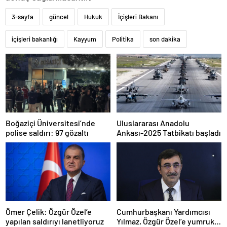
3-sayfa
güncel
Hukuk
İçişleri Bakanı
içişleri bakanlığı
Kayyum
Politika
son dakika
Boğaziçi Üniversitesi’nde
Uluslararası Anadolu
polise saldırı: 97 gözaltı
Ankası-2025 Tatbikatı başladı
Ömer Çelik: Özgür Özel’e
Cumhurbaşkanı Yardımcısı
yapılan saldırıyı lanetliyoruz
Yılmaz, Özgür Özel’e yumruklu