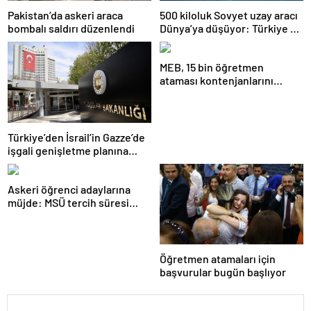
Pakistan’da askeri araca
500 kiloluk Sovyet uzay aracı
bombalı saldırı düzenlendi
Dünya’ya düşüyor: Türkiye de
risk altında
MEB, 15 bin öğretmen
ataması kontenjanlarını
açıkladı
Türkiye’den İsrail’in Gazze’de
işgali genişletme planına
tepki
Askeri öğrenci adaylarına
müjde: MSÜ tercih süresi
uzatıldı
Öğretmen atamaları için
başvurular bugün başlıyor