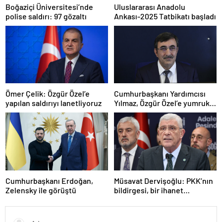
Boğaziçi Üniversitesi’nde
Uluslararası Anadolu
polise saldırı: 97 gözaltı
Ankası-2025 Tatbikatı başladı
Ömer Çelik: Özgür Özel’e
Cumhurbaşkanı Yardımcısı
yapılan saldırıyı lanetliyoruz
Yılmaz, Özgür Özel’e yumruklu
saldırıyı kınadı
Cumhurbaşkanı Erdoğan,
Müsavat Dervişoğlu: PKK’nın
Zelensky ile görüştü
bildirgesi, bir ihanet
açıklamasıdır