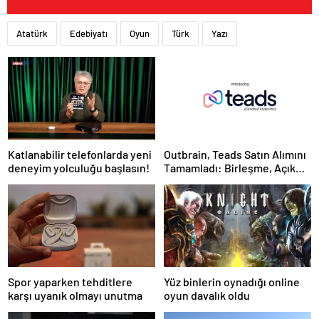
Atatürk
Edebiyatı
Oyun
Türk
Yazı
Katlanabilir telefonlarda yeni
Outbrain, Teads Satın Alımını
deneyim yolculuğu başlasın!
Tamamladı: Birleşme, Açık
İnternet için Tüm Kanallarda
Sonuç Odaklı Bir Platform
Oluşturuyor
Spor yaparken tehditlere
Yüz binlerin oynadığı online
karşı uyanık olmayı unutma
oyun davalık oldu