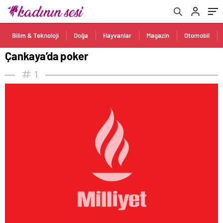
Bilim & Teknoloji
Doğa
Hayvanlar
Magazin
Otomobil
Çankaya’da poker
1