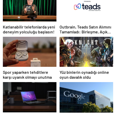
Katlanabilir telefonlarda yeni
Outbrain, Teads Satın Alımını
deneyim yolculuğu başlasın!
Tamamladı: Birleşme, Açık
İnternet için Tüm Kanallarda
Sonuç Odaklı Bir Platform
Oluşturuyor
Spor yaparken tehditlere
Yüz binlerin oynadığı online
karşı uyanık olmayı unutma
oyun davalık oldu