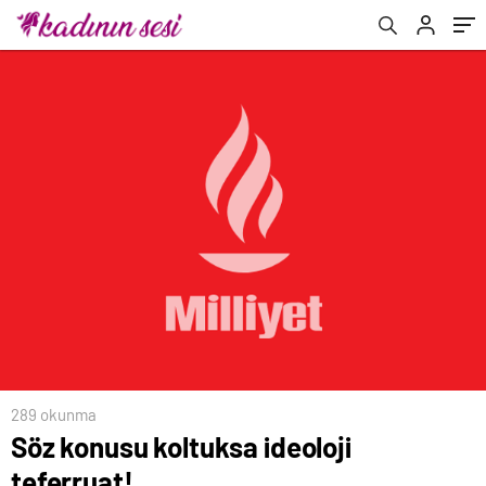
289 okunma
Söz konusu koltuksa ideoloji
teferruat!