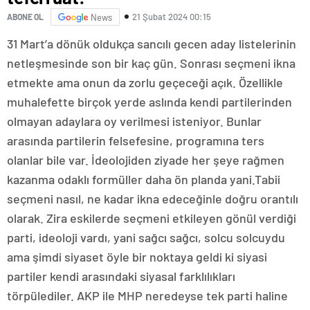
21 Şubat 2024 00:15
ABONE OL
News
31 Mart’a dönük oldukça sancılı gecen aday listelerinin
netleşmesinde son bir kaç gün. Sonrası seçmeni ikna
etmekte ama onun da zorlu geçeceği açık. Özellikle
muhalefette birçok yerde aslında kendi partilerinden
olmayan adaylara oy verilmesi isteniyor. Bunlar
arasında partilerin felsefesine, programına ters
olanlar bile var. İdeolojiden ziyade her şeye rağmen
kazanma odaklı formüller daha ön planda yani.Tabii
seçmeni nasıl, ne kadar ikna edeceğinle doğru orantılı
olarak. Zira eskilerde seçmeni etkileyen gönül verdiği
parti, ideoloji vardı, yani sağcı sağcı, solcu solcuydu
ama şimdi siyaset öyle bir noktaya geldi ki siyasi
partiler kendi arasındaki siyasal farklılıkları
törpülediler. AKP ile MHP neredeyse tek parti haline