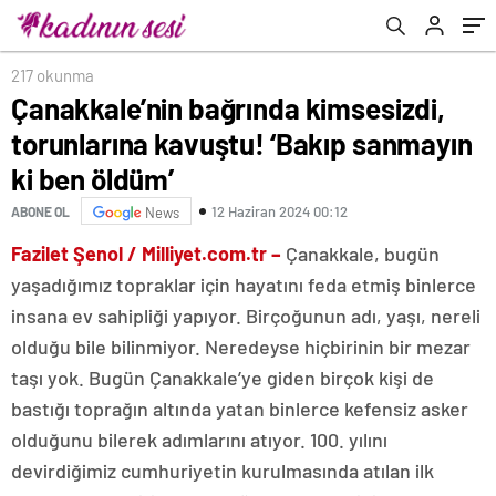
öldüm’
217 okunma
Çanakkale’nin bağrında kimsesizdi,
torunlarına kavuştu! ‘Bakıp sanmayın
ki ben öldüm’
12 Haziran 2024 00:12
ABONE OL
News
Fazilet Şenol / Milliyet.com.tr –
Çanakkale, bugün
yaşadığımız topraklar için hayatını feda etmiş binlerce
insana ev sahipliği yapıyor. Birçoğunun adı, yaşı, nereli
olduğu bile bilinmiyor. Neredeyse hiçbirinin bir mezar
taşı yok. Bugün Çanakkale’ye giden birçok kişi de
bastığı toprağın altında yatan binlerce kefensiz asker
olduğunu bilerek adımlarını atıyor. 100. yılını
devirdiğimiz cumhuriyetin kurulmasında atılan ilk