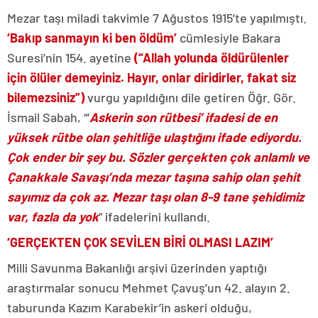
Mezar taşı miladi takvimle 7 Ağustos 1915’te yapılmıştı.
‘Bakıp sanmayın ki ben öldüm’
cümlesiyle Bakara
Suresi’nin 154. ayetine
(“Allah yolunda öldürülenler
için ölüler demeyiniz. Hayır, onlar diridirler, fakat siz
bilemezsiniz”)
vurgu yapıldığını dile getiren Öğr. Gör.
İsmail Sabah, “‘
Askerin son rütbesi’ ifadesi de en
yüksek rütbe olan şehitliğe ulaştığını ifade ediyordu.
Çok ender bir şey bu. Sözler gerçekten çok anlamlı ve
Çanakkale Savaşı’nda mezar taşına sahip olan şehit
sayımız da çok az. Mezar taşı olan 8-9 tane şehidimiz
var, fazla da yok
” ifadelerini kullandı.
‘GERÇEKTEN ÇOK SEVİLEN BİRİ OLMASI LAZIM’
Milli Savunma Bakanlığı arşivi üzerinden yaptığı
araştırmalar sonucu Mehmet Çavuş’un 42. alayın 2.
taburunda Kazım Karabekir’in askeri olduğu,