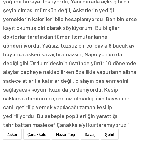
yoğunu buraya döküyordu. Yani burada açlık gibi bir
şeyin olması mümkün değil. Askerlerin yediği
yemeklerin kalorileri bile hesaplanıyordu. Ben binlerce
kayıt okumuş biri olarak söylüyorum. Bu bilgiler
doktorlar tarafından tümen komutanlarına
gönderiliyordu. Yağsız, tuzsuz bir çorbayla 8 buçuk ay
boyunca askeri savaştıramazsın. Napolyon’un da
dediği gibi ‘Ordu midesinin üstünde yürür.’ O dönemde
alaylar cepheye nakledilirken özellikle vapurların altına
sadece atlar ile katırlar değil, o alayın beslenmesini
sağlayacak koyun, kuzu da yükleniyordu. Kesip
saklama, dondurma şansınız olmadığı için hayvanlar
canlı getirilip yemek yapılacağı zaman kesilip
yediriliyordu. Bu sebeple popülerliğin yarattığı
tahribattan maalesef Çanakkale’yi kurtaramıyoruz.”
Asker
Çanakkale
Mezar Taşı
Savaş
Şehit