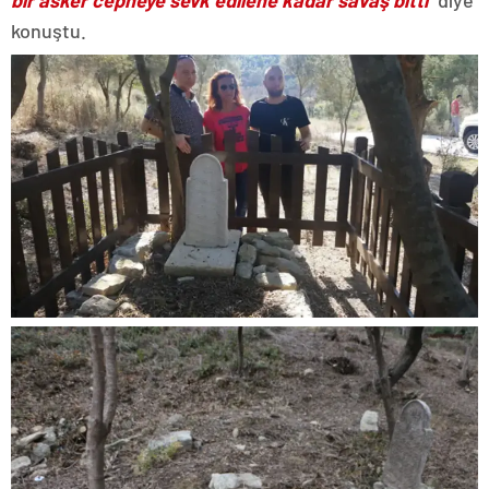
bir asker cepheye sevk edilene kadar savaş bitti
” diye
konuştu.