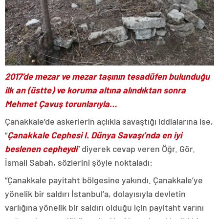
2017’de mezar ve mezar taşının tesadüfen bulunduğu
ilk an (üstte) ve koruma altına alındıktan sonra
Mehmet Çavuş torunlarıyla…
Çanakkale’de askerlerin açlıkla savaştığı iddialarına ise,
“
Çanakkale Cephesi I. Dünya Savaşı’nda en iyi
beslenen cepheydi
” diyerek cevap veren Öğr. Gör.
İsmail Sabah, sözlerini şöyle noktaladı:
“Çanakkale payitaht bölgesine yakındı. Çanakkale’ye
yönelik bir saldırı İstanbul’a, dolayısıyla devletin
varlığına yönelik bir saldırı olduğu için payitaht varını