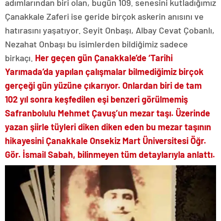
adımlarından biri olan, bugün 109. senesini kutladığımız
Çanakkale Zaferi ise geride birçok askerin anısını ve
hatırasını yaşatıyor. Seyit Onbaşı, Albay Cevat Çobanlı,
Nezahat Onbaşı bu isimlerden bildiğimiz sadece
birkaçı.
Her geçen gün Çanakkale’de ‘Tarihi
Yarımada’da yapılan çalışmalar bilmediğimiz birçok
gerçeği gün yüzüne çıkarıyor. Onlardan biri de tam
102 yıl sonra keşfedilen eşi benzeri görülmemiş
Safranbolulu Mehmet Çavuş’un mezar taşı. Üzerinde
yazan şiirle tüyleri diken diken eden bu mezar taşının
hikayesini Çanakkale Onsekiz Mart Üniversitesi Öğr.
Gör. İsmail Sabah, bilinmeyen tüm detaylarıyla anlattı.