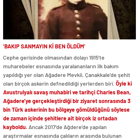
‘BAKIP SANMAYIN Kİ BEN ÖLDÜM’
Cephe gerisinde olmasından dolayı 1915’te
muharebeler esnasında yaralananların ilk bakım
yapıldığı yer olan Ağadere Mevkii, Çanakkale’de şehit
olan birçok askerin defnedildiği yerlerden biri.
Öyle ki
Avustrulyalı savaş muhabiri ve tarihçi Charles Bean,
Ağadere’ye gerçekleştirdiği bir ziyaret sonrasında 3
bin Türk askerinin bu bölgeye gömüldüğünü söylese
de zaman içinde şehitlere ait birçok iz ortadan
kayboldu.
Ancak 2017’de Ağdere’de yapılan
araştırmalar esnasında çalıların arasında bulunan