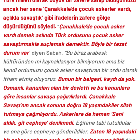
Türk milleti olarak büyük bir zafere sahip olduğumuzu
ancak her sene ‘Çanakkale’de çocuk askerler vardı,
açlıkla savaştık’ gibi ifadelerin zafere gölge
düşürdüğünü söyledi.
“
Çanakkale’de çocuk asker
vardı demek aslında Türk ordusunu çocuk asker
savaştırmakla suçlamak demektir. Böyle bir tezat
durum var
” diyen Sabah,
“Bu biraz arabesk
kültüründen mi kaynaklanıyor bilmiyorum ama biz
kendi ordumuzu çocuk asker savaştıran bir ordu olarak
itham etmiş oluyoruz.
Bunun bir belgesi, kaydı da yok.
Osmanlı, kanunları olan bir devletti ve bu kanunlara
göre insanlar savaşa çağırılırlardı. Çanakkale
Savaşı’nın ancak sonuna doğru 18 yaşındakiler silah
tutmaya çağırılıyordu. Askerlere de hemen ‘Seni
aldık, git cepheye’ denilmedi.
Eğitime tabi tutuldular
ve ona göre cepheye gönderildiler.
Zaten 18 yaşındaki