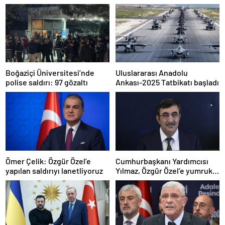
Boğaziçi Üniversitesi’nde
Uluslararası Anadolu
polise saldırı: 97 gözaltı
Ankası-2025 Tatbikatı başladı
Ömer Çelik: Özgür Özel’e
Cumhurbaşkanı Yardımcısı
yapılan saldırıyı lanetliyoruz
Yılmaz, Özgür Özel’e yumruklu
saldırıyı kınadı