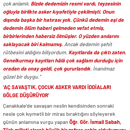
çok anlamlı.
Bizde dedemizin resmi vardı, teyzesinin
oğluyla birlikte asker kıyafetiyle çekilmişti. Onun
dışında başka bir hatırası yok. Çünkü dedemin eşi de
dedemin ölüm haberi gelmeden vefat etmiş,
birbirlerinden habersiz ölmüşler. O yüzden anılarını
saklayacak biri kalmamış.
Ancak dedemin şehit
rütbesini aldığını biliyordum.
Kayıtlarda da çıktı zaten.
Genelkurmay kayıtları hâlâ çok sağlam durduğu için
oradan da onay geldi, çok gururlandık
. İnanılmaz
güzel bir duygu.”
‘AÇ SAVAŞTIK, ÇOCUK ASKER VARDI İDDİALARI
GÖLGE DÜŞÜRÜYOR’
Çanakkale’de savaşan neslin kendisinden sonraki
nesle çok kıymetli bir miras bıraktığını söyleyerek
günün anlamına vurgu yapan
Öğr. Gör. İsmail Sabah,