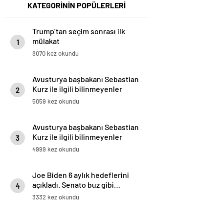
KATEGORİNİN POPÜLERLERİ
Trump’tan seçim sonrası ilk
mülakat
1
8070 kez okundu
Avusturya başbakanı Sebastian
Kurz ile ilgili bilinmeyenler
2
5059 kez okundu
Avusturya başbakanı Sebastian
Kurz ile ilgili bilinmeyenler
3
4999 kez okundu
Joe Biden 6 aylık hedeflerini
açıkladı. Senato buz gibi…
4
3332 kez okundu