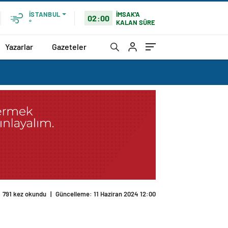
İMSAK'A
İSTANBUL
02:00
KALAN SÜRE
°
Yazarlar
Gazeteler