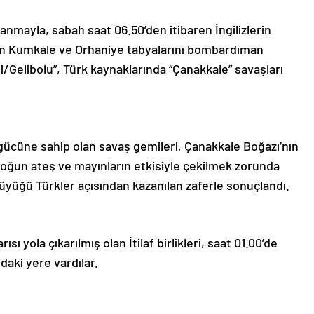
donanmayla, sabah saat 06.50’den itibaren İngilizlerin
rın Kumkale ve Orhaniye tabyalarını bombardıman
li/Gelibolu”, Türk kaynaklarında “Çanakkale” savaşları
ş gücüne sahip olan savaş gemileri, Çanakkale Boğazı’nın
yoğun ateş ve mayınların etkisiyle çekilmek zorunda
büyüğü Türkler açısından kazanılan zaferle sonuçlandı.
ı yola çıkarılmış olan İtilaf birlikleri, saat 01.00’de
daki yere vardılar.