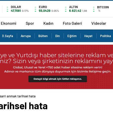
DOLAR
EURO
ALTIN
BITCOIN
47,7091
55,0429
6.621,42
%
0.17%
0.05%
1,98
Ekonomi
Spor
Kadın
Foto Galeri
Videolar
3.Sayfa
Avrupa
Bülten
Din
Eğitim
Hayat
Politika
san’ı anmak tarihsel hata
arihsel hata