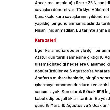
Ancak malum olduğu üzere 25 Nisan itib
savaşları dönemi var. Türkiye Hükümeti 
Çanakkale kara savaşlarının yıldönümü o
yapıldığı bir günü anmamız aslında tarih
Nisan’ı hiç anmadılar. Bu tarihte anma 
Kara zaferi
Eğer kara muharebeleriyle ilgili bir an
Atatürk’ün tarih sahnesine çıktığı 10 A
ulaşmak istediği hedeflere ulaşamadıkla
dönüştürdüler ve 6 Ağustos’ta Anafarta 
Anafarta muharebesinde, bir gün sonr
çıkarmayı tamamen durdurdu ve artık İ
şansımız yok. Son olarak 9 Ocak 1916 İn
kabul edip boşalttıkları tarihtir. Bu yü
günü 18 Mart, 10 Ağustos ve 9 Ocak’tır.”