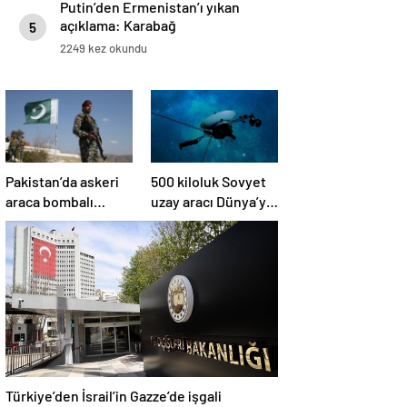
Putin’den Ermenistan’ı yıkan
açıklama: Karabağ
5
Azerbaycan’ın ayrılmaz bir
2249 kez okundu
parçasıdır!
Pakistan’da askeri
500 kiloluk Sovyet
araca bombalı
uzay aracı Dünya’ya
saldırı düzenlendi
düşüyor: Türkiye de
risk altında
Türkiye’den İsrail’in Gazze’de işgali