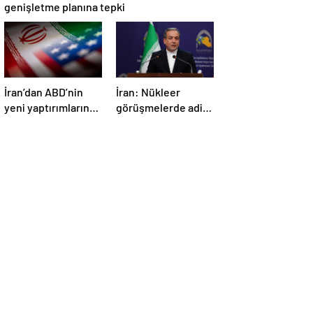
genişletme planına tepki
İran’dan ABD’nin
İran: Nükleer
yeni yaptırımlarına
görüşmelerde adil
ve saldırı
bir anlaşmaya
tehditlerine tepki
varmak için
kararlıyız