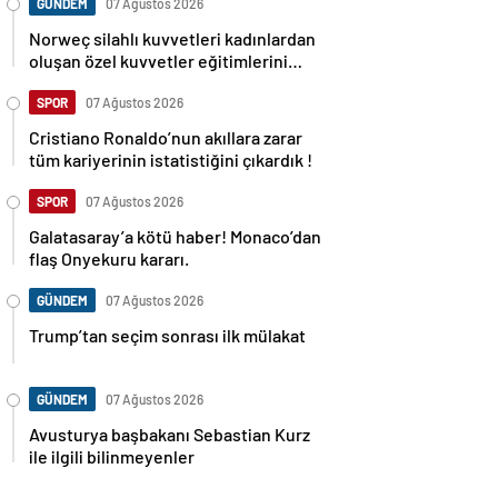
GÜNDEM
07 Ağustos 2026
Norweç silahlı kuvvetleri kadınlardan
oluşan özel kuvvetler eğitimlerini
başlattı.
SPOR
07 Ağustos 2026
Cristiano Ronaldo’nun akıllara zarar
tüm kariyerinin istatistiğini çıkardık !
SPOR
07 Ağustos 2026
Galatasaray’a kötü haber! Monaco’dan
flaş Onyekuru kararı.
GÜNDEM
07 Ağustos 2026
Trump’tan seçim sonrası ilk mülakat
GÜNDEM
07 Ağustos 2026
Avusturya başbakanı Sebastian Kurz
ile ilgili bilinmeyenler