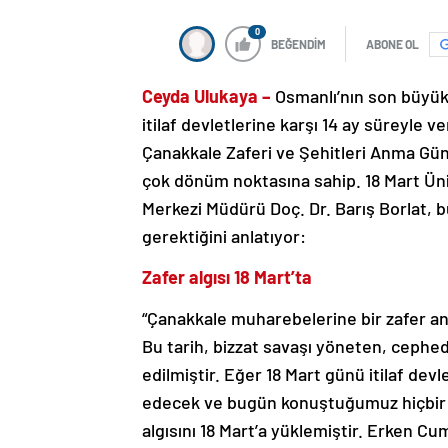
0
BEĞENDİM
ABONE OL
Ceyda Ulukaya –
Osmanlı’nın son büyük
itilaf devletlerine karşı 14 ay süreyle v
Çanakkale Zaferi ve Şehitleri Anma Gün
çok dönüm noktasına sahip. 18 Mart Üni
Merkezi Müdürü Doç. Dr. Barış Borlat, b
gerektiğini anlatıyor:
Zafer algısı 18 Mart’ta
“Çanakkale muharebelerine bir zafer anla
Bu tarih, bizzat savaşı yöneten, cephe
edilmiştir. Eğer 18 Mart günü itilaf devl
edecek ve bugün konuştuğumuz hiçbir g
algısını 18 Mart’a yüklemiştir. Erken C