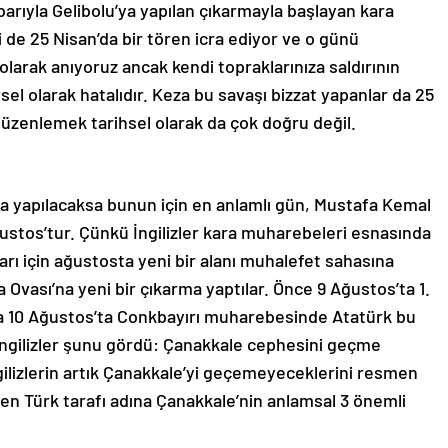
arıyla Gelibolu’ya yapılan çıkarmayla başlayan kara
de 25 Nisan’da bir tören icra ediyor ve o günü
larak anıyoruz ancak kendi topraklarınıza saldırının
sel olarak hatalıdır. Keza bu savaşı bizzat yapanlar da 25
düzenlemek tarihsel olarak da çok doğru değil.
ma yapılacaksa bunun için en anlamlı gün, Mustafa Kemal
ğustos’tur. Çünkü İngilizler kara muharebeleri esnasında
rı için ağustosta yeni bir alanı muhalefet sahasına
Ovası’na yeni bir çıkarma yaptılar. Önce 9 Ağustos’ta 1.
a 10 Ağustos’ta Conkbayırı muharebesinde Atatürk bu
ngilizler şunu gördü: Çanakkale cephesini geçme
gilizlerin artık Çanakkale’yi geçemeyeceklerini resmen
zden Türk tarafı adına Çanakkale’nin anlamsal 3 önemli