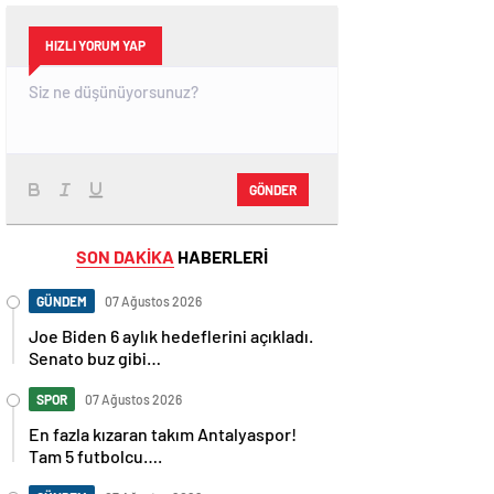
HIZLI YORUM YAP
GÖNDER
SON DAKİKA
HABERLERİ
GÜNDEM
07 Ağustos 2026
Joe Biden 6 aylık hedeflerini açıkladı.
Senato buz gibi…
SPOR
07 Ağustos 2026
En fazla kızaran takım Antalyaspor!
Tam 5 futbolcu….