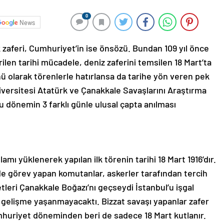
0
News
 zaferi, Cumhuriyet’in ise önsözü. Bundan 109 yıl önce
erilen tarihi mücadele, deniz zaferini temsilen 18 Mart’ta
ü olarak törenlerle hatırlansa da tarihe yön veren pek
versitesi Atatürk ve Çanakkale Savaşlarını Araştırma
u dönemin 3 farklı günle ulusal çapta anılması
mı yüklenerek yapılan ilk törenin tarihi 18 Mart 1916’dır.
de görev yapan komutanlar, askerler tarafından tercih
etleri Çanakkale Boğazı’nı geçseydi İstanbul’u işgal
elişme yaşanmayacaktı. Bizzat savaşı yapanlar zafer
umhuriyet döneminden beri de sadece 18 Mart kutlanır.