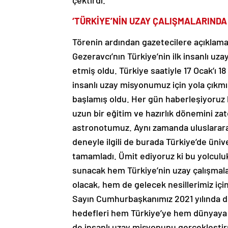
çektirdi.
‘TÜRKİYE’NİN UZAY ÇALIŞMALARINDA 
Törenin ardından gazetecilere açıklama
Gezeravcı’nın Türkiye’nin ilk insanlı uza
etmiş oldu. Türkiye saatiyle 17 Ocak’ı 1
insanlı uzay misyonumuz için yola çıkmış
başlamış oldu. Her gün haberleşiyoruz 
uzun bir eğitim ve hazırlık dönemini zat
astronotumuz. Aynı zamanda uluslararas
deneyle ilgili de burada Türkiye’de ünive
tamamladı. Ümit ediyoruz ki bu yolculuk
sunacak hem Türkiye’nin uzay çalışmala
olacak, hem de gelecek nesillerimiz için
Sayın Cumhurbaşkanımız 2021 yılında 
hedefleri hem Türkiye’ye hem dünyaya 
de insanlı uzay misyonunu gerçekleştirm