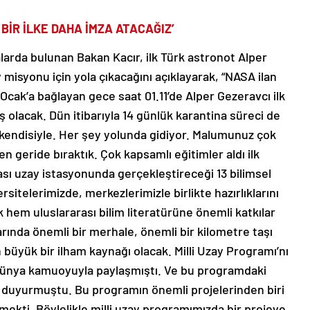
BİR İLKE DAHA İMZA ATACAĞIZ’
larda bulunan Bakan Kacır, ilk Türk astronot Alper
y misyonu için yola çıkacağını açıklayarak, “NASA ilan
8 Ocak’a bağlayan gece saat 01.11’de Alper Gezeravcı ilk
 olacak. Dün itibarıyla 14 günlük karantina süreci de
kendisiyle. Her şey yolunda gidiyor. Malumunuz çok
en geride bıraktık. Çok kapsamlı eğitimler aldı ilk
ı uzay istasyonunda gerçekleştireceği 13 bilimsel
rsitelerimizde, merkezlerimizle birlikte hazırlıklarını
 hem uluslararası bilim literatürüne önemli katkılar
rında önemli bir merhale, önemli bir kilometre taşı
 büyük bir ilham kaynağı olacak. Milli Uzay Programı’nı
dünya kamuoyuyla paylaşmıştı. Ve bu programdaki
duyurmuştu. Bu programın önemli projelerinden biri
ekti. Böylelikle milli uzay programımızda bir projeye