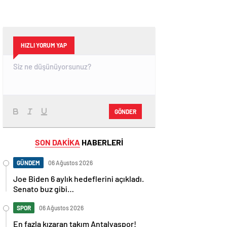
HIZLI YORUM YAP
GÖNDER
SON DAKİKA
HABERLERİ
GÜNDEM
06 Ağustos 2026
Joe Biden 6 aylık hedeflerini açıkladı.
Senato buz gibi…
SPOR
06 Ağustos 2026
En fazla kızaran takım Antalyaspor!