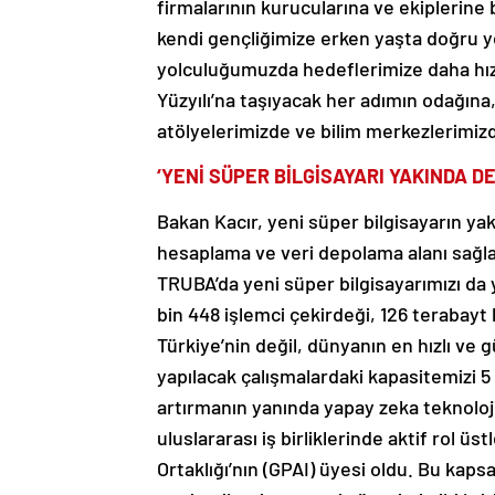
firmalarının kurucularına ve ekiplerine
kendi gençliğimize erken yaşta doğru yet
yolculuğumuzda hedeflerimize daha hızlı
Yüzyılı’na taşıyacak her adımın odağına
atölyelerimizde ve bilim merkezlerimizd
‘YENİ SÜPER BİLGİSAYARI YAKINDA D
Bakan Kacır, yeni süper bilgisayarın ya
hesaplama ve veri depolama alanı sağla
TRUBA’da yeni süper bilgisayarımızı da 
bin 448 işlemci çekirdeği, 126 terabayt
Türkiye’nin değil, dünyanın en hızlı ve 
yapılacak çalışmalardaki kapasitemizi 5 
artırmanın yanında yapay zeka teknolojil
uluslararası iş birliklerinde aktif rol ü
Ortaklığı’nın (GPAI) üyesi oldu. Bu kap