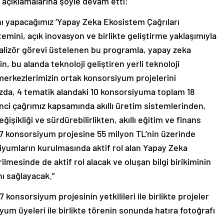
, açıklamalarına şöyle devam etti:
nı yapacağımız ‘Yapay Zeka Ekosistem Çağrıları
emini, açık inovasyon ve birlikte geliştirme yaklaşımıyla
alizör görevi üstelenen bu programla, yapay zeka
n, bu alanda teknoloji geliştiren yerli teknoloji
 merkezlerimizin ortak konsorsiyum projelerini
zda, 4 tematik alandaki 10 konsorsiyuma toplam 18
nci çağrımız kapsamında akıllı üretim sistemlerinden,
eğişikliği ve sürdürebilirlikten, akıllı eğitim ve finans
17 konsorsiyum projesine 55 milyon TL’nin üzerinde
iyumların kurulmasında aktif rol alan Yapay Zeka
lmesinde de aktif rol alacak ve oluşan bilgi birikiminin
nı sağlayacak.”
konsorsiyum projesinin yetkilileri ile birlikte projeler
iyum üyeleri ile birlikte törenin sonunda hatıra fotoğrafı