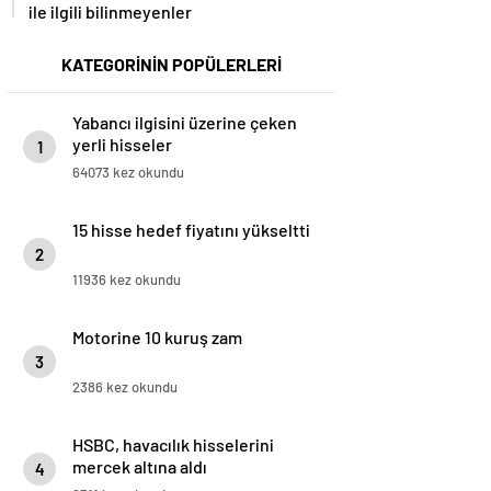
ile ilgili bilinmeyenler
KATEGORİNİN POPÜLERLERİ
Yabancı ilgisini üzerine çeken
yerli hisseler
1
64073 kez okundu
15 hisse hedef fiyatını yükseltti
2
11936 kez okundu
Motorine 10 kuruş zam
3
2386 kez okundu
HSBC, havacılık hisselerini
mercek altına aldı
4