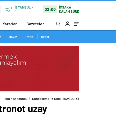
İMSAK'A
İSTANBUL
02:00
KALAN SÜRE
°
Yazarlar
Gazeteler
r
Döviz
Emtia
Kredi
260 kez okundu
|
Güncelleme: 6 Ocak 2024 00:33
stronot uzay