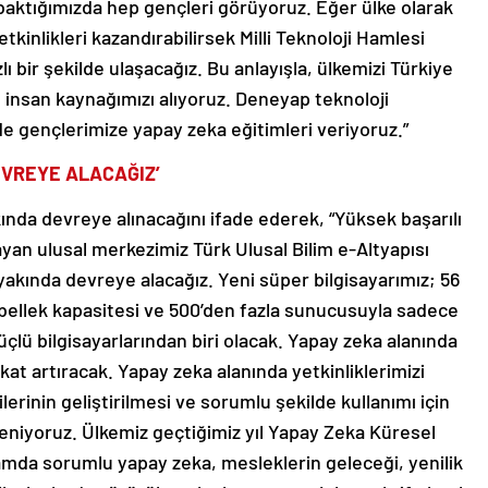
 baktığımızda hep gençleri görüyoruz. Eğer ülke olarak
kinlikleri kazandırabilirsek Milli Teknoloji Hamlesi
 bir şekilde ulaşacağız. Bu anlayışla, ülkemizi Türkiye
, insan kaynağımızı alıyoruz. Deneyap teknoloji
e gençlerimize yapay zeka eğitimleri veriyoruz.”
EVREYE ALACAĞIZ’
kında devreye alınacağını ifade ederek, “Yüksek başarılı
yan ulusal merkezimiz Türk Ulusal Bilim e-Altyapısı
yakında devreye alacağız. Yeni süper bilgisayarımız; 56
 bellek kapasitesi ve 500’den fazla sunucusuyla sadece
güçlü bilgisayarlarından biri olacak. Yapay zeka alanında
kat artıracak. Yapay zeka alanında yetkinliklerimizi
erinin geliştirilmesi ve sorumlu şekilde kullanımı için
stleniyoruz. Ülkemiz geçtiğimiz yıl Yapay Zeka Küresel
samda sorumlu yapay zeka, mesleklerin geleceği, yenilik