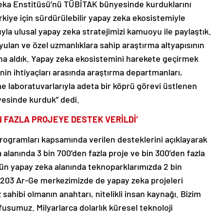
eka Enstitüsü’nü TÜBİTAK bünyesinde kurduklarını
rkiye için sürdürülebilir yapay zeka ekosistemiyle
la ulusal yapay zeka stratejimizi kamuoyu ile paylaştık.
duyulan ve özel uzmanlıklara sahip araştırma altyapısının
ına aldık. Yapay zeka ekosistemini harekete geçirmek
in ihtiyaçları arasında araştırma departmanları,
rme laboratuvarlarıyla adeta bir köprü görevi üstlenen
esinde kurduk” dedi.
N FAZLA PROJEYE DESTEK VERİLDİ’
ogramları kapsamında verilen desteklerini açıklayarak
a alanında 3 bin 700’den fazla proje ve bin 300’den fazla
ugün yapay zeka alanında teknoparklarımızda 2 bin
. 203 Ar-Ge merkezimizde de yapay zeka projeleri
 sahibi olmanın anahtarı, nitelikli insan kaynağı. Bizim
sumuz. Milyarlarca dolarlık küresel teknoloji