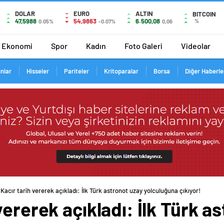
DOLAR
EURO
ALTIN
BITCOIN
47,5988
54,9863
6.500,08
%
0.05%
-0.07%
0,06
Ekonomi
Spor
Kadın
Foto Galeri
Videolar
ınlar
Hisseler
Pariteler
Kritoparalar
Borsa
Diğer Haberle
Kacır tarih vererek açıkladı: İlk Türk astronot uzay yolculuğuna çıkıyor!
vererek açıkladı: İlk Türk a