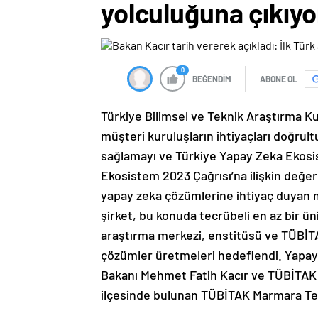
yolculuğuna çıkıyo
0
BEĞENDİM
ABONE OL
Türkiye Bilimsel ve Teknik Araştırma K
müşteri kuruluşların ihtiyaçları doğru
sağlamayı ve Türkiye Yapay Zeka Ekosi
Ekosistem 2023 Çağrısı’na ilişkin değe
yapay zeka çözümlerine ihtiyaç duyan mü
şirket, bu konuda tecrübeli en az bir ü
araştırma merkezi, enstitüsü ve TÜBİT
çözümler üretmeleri hedeflendi. Yapay 
Bakanı Mehmet Fatih Kacır ve TÜBİTAK B
ilçesinde bulunan TÜBİTAK Marmara Tek