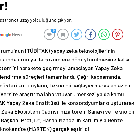
r!
0
News
urumu’nun (TÜBİTAK) yapay zeka teknolojilerinin
ltusunda ürün ya da çözümlere dönüştürülmesine katkı
stemi’ni harekete geçirmeyi amaçlayan Yapay Zeka
rlendirme süreçleri tamamlandı. Çağrı kapsamında,
şteri kuruluşların, teknoloji sağlayıcı olarak en az bir
niversite araştırma laboratuvarı, merkezi ya da kamu
AK Yapay Zeka Enstitüsü ile konsorsiyumlar oluşturarak
Zeka Ekosistem Çağrısı imza töreni Sanayi ve Teknoloji
aşkanı Prof. Dr. Hasan Mandal’ın katılımıyla Gebze
nokent’te (MARTEK) gerçekleştirildi.