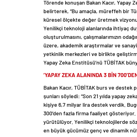
Törende konuşan Bakan Kacır, Yapay Z
belirterek, “Bu amaçla, müreffeh bir Tü
küresel ölçekte değer üretmek vizyonuy
Yenilikçi teknoloji alanlarında ihtiyaç 
oluşturulmasını, çalışmalarımızın odağ
üzere, akademik araştırmalar ve sanayin
yetkinlik merkezleri ve birlikte gelişti
Yapay Zeka Enstitüsü’nü TÜBİTAK büny
‘YAPAY ZEKA ALANINDA 3 BİN 700’DE
Bakan Kacır, TÜBİTAK burs ve destek pr
şunları söyledi: “Son 21 yılda yapay zek
kişiye 6,7 milyar lira destek verdik. B
300’den fazla firma faaliyet gösteriyor
yürütülüyor. Yenilikçi teknolojilerde söz
en büyük gücümüz genç ve dinamik nüfu