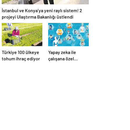
İstanbul ve Konya’ya yeni raylı sistem! 2
projeyi Ulaştırma Bakanlığı üstlendi
Türkiye 100 ülkeye
Yapay zeka ile
tohum ihraç ediyor
çalışana özel
esenlik mümkün