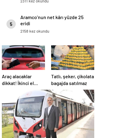
2311 kez okundu
Aramco’nun net kârı yüzde 25
eridi
5
2158 kez okundu
Araç alacaklar
Tatlı, şeker, çikolata
dikkat! İkinci el
bagajda satılmaz
otoda ‘zam’ uyarısı