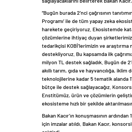
sağlayacaklarını belirterek Bakan Kacır
“Bugün burada 2’nci çağrısının tanıtımı
Programı’ ile de tüm yapay zeka ekosist
harekete geçiriyoruz. Ekosistemde kat
çözümlerine ihtiyaç duyan şirketlerimizi
tedarikçisi KOBİ’lerimizin ve araştırma
destekliyoruz. Bu kapsamda ilk çağrımı
milyon TL destek sağladık. Bugün de 2’
akıllı tarım, gıda ve hayvancılığa, iklim d
teknolojilerine kadar 5 tematik alanda 
bütçe ile destek sağlayacağız. Konsors
Enstitümüz, ürün ve çözümlerin geliştiri
ekosisteme hızlı bir şekilde aktarılması
Bakan Kacır’ın konuşmasının ardından 17 
için imzalar atıldı. Bakan Kacır, konsors