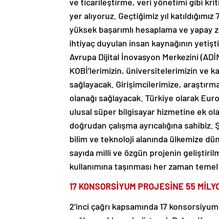
ve ticarileştirme, veri yönetimi gibi kri
yer alıyoruz. Geçtiğimiz yıl katıldığımız
yüksek başarımlı hesaplama ve yapay ze
ihtiyaç duyulan insan kaynağının yetişt
Avrupa Dijital İnovasyon Merkezini (ADİ
KOBİ’lerimizin, üniversitelerimizin ve k
sağlayacak. Girişimcilerimize, araştırma
olanağı sağlayacak. Türkiye olarak Eur
ulusal süper bilgisayar hizmetine ek ola
doğrudan çalışma ayrıcalığına sahibiz. 
bilim ve teknoloji alanında ülkemize dü
sayıda milli ve özgün projenin geliştiril
kullanımına taşınması her zaman temel 
17 KONSORSİYUM PROJESİNE 55 MİLY
2’inci çağrı kapsamında 17 konsorsiyum