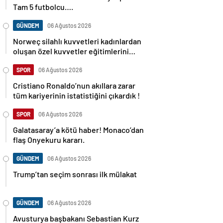
Tam 5 futbolcu….
GÜNDEM
06 Ağustos 2026
Norweç silahlı kuvvetleri kadınlardan
oluşan özel kuvvetler eğitimlerini
başlattı.
SPOR
06 Ağustos 2026
Cristiano Ronaldo’nun akıllara zarar
tüm kariyerinin istatistiğini çıkardık !
SPOR
06 Ağustos 2026
Galatasaray’a kötü haber! Monaco’dan
flaş Onyekuru kararı.
GÜNDEM
06 Ağustos 2026
Trump’tan seçim sonrası ilk mülakat
GÜNDEM
06 Ağustos 2026
Avusturya başbakanı Sebastian Kurz