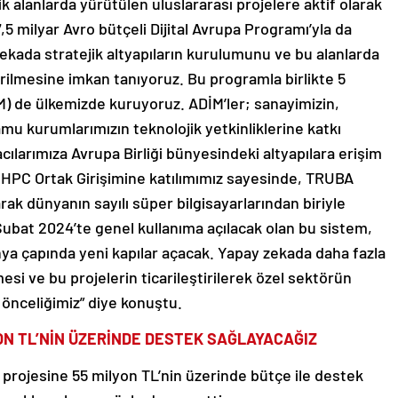
tik alanlarda yürütülen uluslararası projelere aktif olarak
 7,5 milyar Avro bütçeli Dijital Avrupa Programı’yla da
kada stratejik altyapıların kurulumunu ve bu alanlarda
irilmesine imkan tanıyoruz. Bu programla birlikte 5
M) de ülkemizde kuruyoruz. ADİM’ler; sanayimizin,
amu kurumlarımızın teknolojik yetkinliklerine katkı
cılarımıza Avrupa Birliği bünyesindeki altyapılara erişim
oHPC Ortak Girişimine katılımımız sayesinde, TRUBA
rak dünyanın sayılı süper bilgisayarlarından biriyle
Şubat 2024’te genel kullanıma açılacak olan bu sistem,
nya çapında yeni kapılar açacak. Yapay zekada daha fazla
mesi ve bu projelerin ticarileştirilerek özel sektörün
önceliğimiz” diye konuştu.
ON TL’NİN ÜZERİNDE DESTEK SAĞLAYACAĞIZ
 projesine 55 milyon TL’nin üzerinde bütçe ile destek