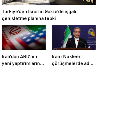
Türkiye’den İsrail’in Gazze’de işgali
genişletme planına tepki
İran’dan ABD’nin
İran: Nükleer
yeni yaptırımlarına
görüşmelerde adil
ve saldırı
bir anlaşmaya
tehditlerine tepki
varmak için
kararlıyız