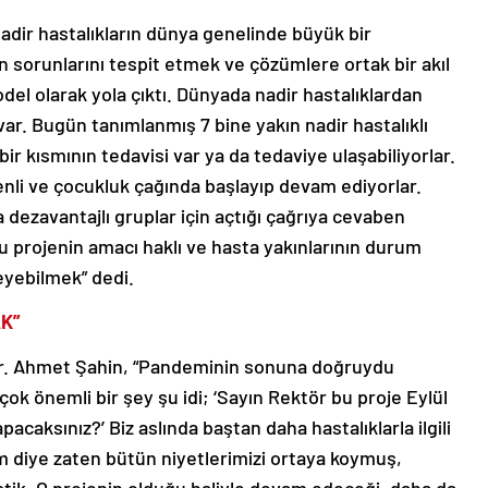
adir hastalıkların dünya genelinde büyük bir
ın sorunlarını tespit etmek ve çözümlere ortak bir akıl
l olarak yola çıktı. Dünyada nadir hastalıklardan
var. Bugün tanımlanmış 7 bine yakın nadir hastalıklı
bir kısmının tedavisi var ya da tedaviye ulaşabiliyorlar.
kenli ve çocukluk çağında başlayıp devam ediyorlar.
a dezavantajlı gruplar için açtığı çağrıya cevaben
 Bu projenin amacı haklı ve hasta yakınlarının durum
leyebilmek” dedi.
K”
Dr. Ahmet Şahin, “Pandeminin sonuna doğruydu
k önemli bir şey şu idi; ‘Sayın Rektör bu proje Eylül
caksınız?’ Biz aslında baştan daha hastalıklarla ilgili
ım diye zaten bütün niyetlerimizi ortaya koymuş,
tik. O projenin olduğu haliyle devam edeceği, daha da