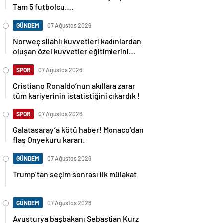
Tam 5 futbolcu….
GÜNDEM
07 Ağustos 2026
Norweç silahlı kuvvetleri kadınlardan
oluşan özel kuvvetler eğitimlerini
başlattı.
SPOR
07 Ağustos 2026
Cristiano Ronaldo’nun akıllara zarar
tüm kariyerinin istatistiğini çıkardık !
SPOR
07 Ağustos 2026
Galatasaray’a kötü haber! Monaco’dan
flaş Onyekuru kararı.
GÜNDEM
07 Ağustos 2026
Trump’tan seçim sonrası ilk mülakat
GÜNDEM
07 Ağustos 2026
Avusturya başbakanı Sebastian Kurz