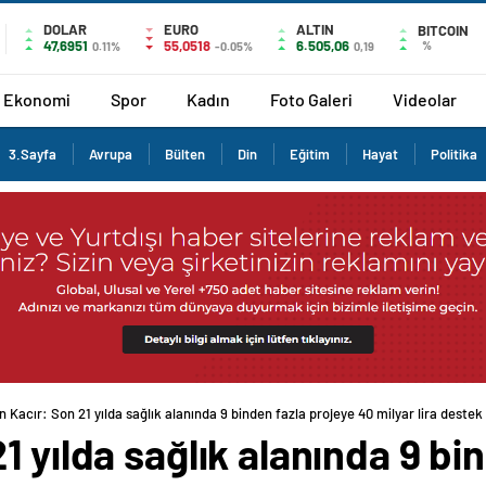
DOLAR
EURO
ALTIN
BITCOIN
47,6951
55,0518
6.505,06
%
0.11%
-0.05%
0,19
Ekonomi
Spor
Kadın
Foto Galeri
Videolar
3.Sayfa
Avrupa
Bülten
Din
Eğitim
Hayat
Politika
 Kacır: Son 21 yılda sağlık alanında 9 binden fazla projeye 40 milyar lira destek
1 yılda sağlık alanında 9 bi