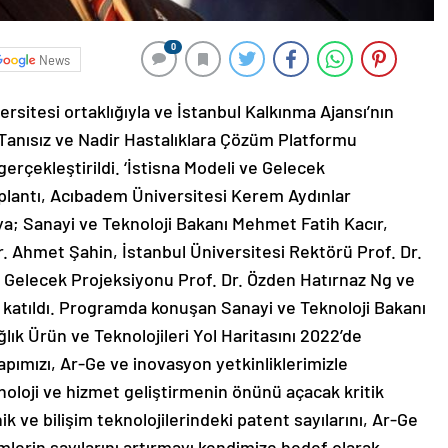
0
News
rsitesi ortaklığıyla ve İstanbul Kalkınma Ajansı’nın
 Tanısız ve Nadir Hastalıklara Çözüm Platformu
gerçekleştirildi. ‘İstisna Modeli ve Gelecek
plantı, Acıbadem Üniversitesi Kerem Aydınlar
ya; Sanayi ve Teknoloji Bakanı Mehmet Fatih Kacır,
. Ahmet Şahin, İstanbul Üniversitesi Rektörü Prof. Dr.
 Gelecek Projeksiyonu Prof. Dr. Özden Hatırnaz Ng ve
 katıldı. Programda konuşan Sanayi ve Teknoloji Bakanı
lık Ürün ve Teknolojileri Yol Haritasını 2022’de
apımızı, Ar-Ge ve inovasyon yetkinliklerimizle
oloji ve hizmet geliştirmenin önünü açacak kritik
inik ve bilişim teknolojilerindeki patent sayılarını, Ar-Ge
imlerin sayılarını artırmayı kendimize hedef olarak