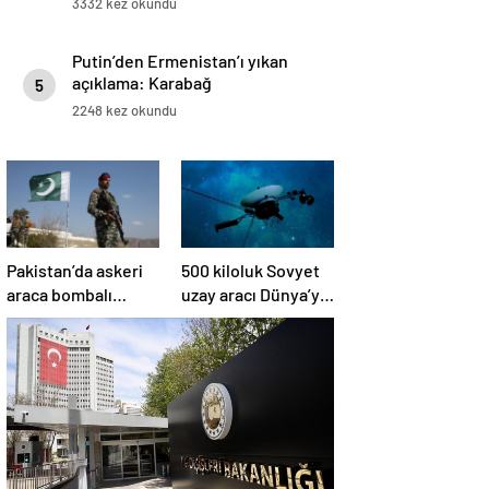
3332 kez okundu
Putin’den Ermenistan’ı yıkan
açıklama: Karabağ
5
Azerbaycan’ın ayrılmaz bir
2248 kez okundu
parçasıdır!
Pakistan’da askeri
500 kiloluk Sovyet
araca bombalı
uzay aracı Dünya’ya
saldırı düzenlendi
düşüyor: Türkiye de
risk altında