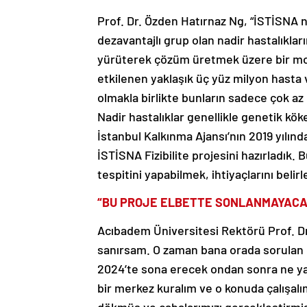
Prof. Dr. Özden Hatırnaz Ng, “İSTİSNA n
dezavantajlı grup olan nadir hastalıklar
yürüterek çözüm üretmek üzere bir mode
etkilenen yaklaşık üç yüz milyon hasta 
olmakla birlikte bunların sadece çok az 
Nadir hastalıklar genellikle genetik kö
İstanbul Kalkınma Ajansı’nın 2019 yılınd
İSTİSNA Fizibilite projesini hazırladık.
tespitini yapabilmek, ihtiyaçlarını belir
“BU PROJE ELBETTE SONLANMAYACA
Acıbadem Üniversitesi Rektörü Prof. 
sanırsam. O zaman bana orada sorulan ço
2024’te sona erecek ondan sonra ne yapa
bir merkez kuralım ve o konuda çalışal
dökmüş ve çabalarımızı gerçekleştirmiş