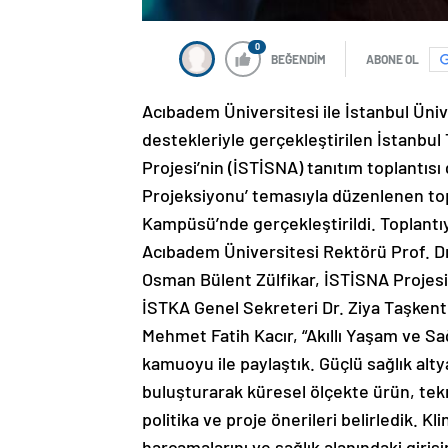
0
BEĞENDİM
ABONE OL
Acıbadem Üniversitesi ile İstanbul Ünive
destekleriyle gerçekleştirilen İstanbul
Projesi’nin (İSTİSNA) tanıtım toplantısı 
Projeksiyonu’ temasıyla düzenlenen to
Kampüsü’nde gerçekleştirildi. Toplantı
Acıbadem Üniversitesi Rektörü Prof. Dr
Osman Bülent Zülfikar, İSTİSNA Projesi
İSTKA Genel Sekreteri Dr. Ziya Taşkent
Mehmet Fatih Kacır, “Akıllı Yaşam ve Sağ
kamuoyu ile paylaştık. Güçlü sağlık alty
buluşturarak küresel ölçekte ürün, tekn
politika ve proje önerileri belirledik. Kl
harcamalarını ve sağlık alanındaki giriş