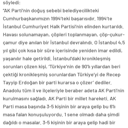
söyledi:
“AK Parti’nin doğuş sebebi belediyecilikteki
Cumhurbaşkanımızın 1994’teki başarısıdır. 1994’te
İstanbul Cumhuriyet Halk Partisi’nin elinden kurtarıldı.
Havası solunamayan, çöpleri toplanmayan, çöp-çukur-
çamur diye anılan bir İstanbul devralındı. O İstanbul 4,5
yıl gibi çok kısa bir süre içerisinde yeniden imar edildi,
yaşanılır hale getirildi. İstanbul’daki kronikleşmiş
sorunları çözen kişi, ‘Türkiye’nin de 90’lı yıllardan beri
çektiği kronikleşmiş sorunlardan Türkiye’yi de Recep
Tayyip Erdoğan bir parti kurarsa o çözer’ dediler.
Anadolu tüm il ve ilçeleriyle beraber adeta AK Parti’nin
kurulmasını sağladı. AK Parti bir millet hareketi. AK
Parti masa başında 3-5 kişinin bir araya gelip bu 6’lı
masa falan konuşuluyordu. 1 sene olmadı daha şimdi
dağıldı o masalar. 3-5 kişinin bir araya gelip hadi bir