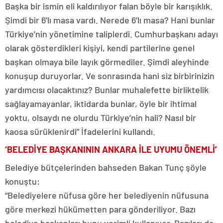
Başka bir ismin eli kaldırılıyor falan böyle bir karışıklık.
Şimdi bir 6’lı masa vardı. Nerede 6’lı masa? Hani bunlar
Türkiye’nin yönetimine taliplerdi. Cumhurbaşkanı adayı
olarak gösterdikleri kişiyi, kendi partilerine genel
başkan olmaya bile layık görmediler. Şimdi aleyhinde
konuşup duruyorlar. Ve sonrasında hani siz birbirinizin
yardımcısı olacaktınız? Bunlar muhalefette birliktelik
sağlayamayanlar, iktidarda bunlar, öyle bir ihtimal
yoktu, olsaydı ne olurdu Türkiye’nin hali? Nasıl bir
kaosa sürüklenirdi” İfadelerini kullandı.
‘BELEDİYE BAŞKANININ ANKARA İLE UYUMU ÖNEMLİ’
Belediye bütçelerinden bahseden Bakan Tunç şöyle
konuştu:
“Belediyelere nüfusa göre her belediyenin nüfusuna
göre merkezi hükümetten para gönderiliyor. Bazı
belediye başkanları bunu verimli kullanıyor. Bazıları da