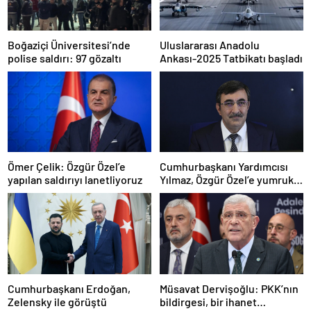
Boğaziçi Üniversitesi’nde
Uluslararası Anadolu
polise saldırı: 97 gözaltı
Ankası-2025 Tatbikatı başladı
Ömer Çelik: Özgür Özel’e
Cumhurbaşkanı Yardımcısı
yapılan saldırıyı lanetliyoruz
Yılmaz, Özgür Özel’e yumruklu
saldırıyı kınadı
Cumhurbaşkanı Erdoğan,
Müsavat Dervişoğlu: PKK’nın
Zelensky ile görüştü
bildirgesi, bir ihanet