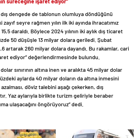
nin süreceğine işaret ediyor”
ıra dış dengede de tablonun olumluya döndüğünü
zayıf seyre rağmen yılın ilk iki ayında ihracatımız
5,5 daraldı. Böylece 2024 yılının iki aylık dış ticaret
üzde 50 düşüşle 13 milyar dolara geriledi. Şubat
 1,6 artarak 260 milyar dolara dayandı. Bu rakamlar, cari
şaret ediyor” değerlendirmesinde bulundu.
olar sınırının altına inen ve aralıkta 45 milyar dolar
üzdeki aylarda 40 milyar doların da altına inmesini
n azalması, döviz talebini aşağı çekerken, dış
ır. Yaz aylarıyla birlikte turizm geliriyle beraber
numa ulaşacağını öngörüyoruz” dedi.