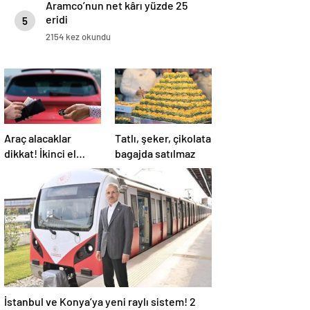
Aramco’nun net kârı yüzde 25
eridi
5
2154 kez okundu
Araç alacaklar
Tatlı, şeker, çikolata
dikkat! İkinci el
bagajda satılmaz
otoda ‘zam’ uyarısı
İstanbul ve Konya’ya yeni raylı sistem! 2