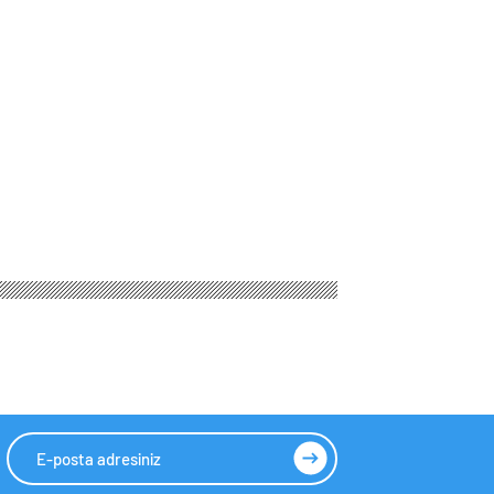
, yüzde 400’lük