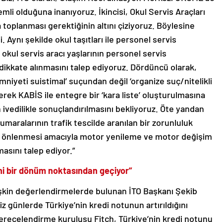
mli olduğuna inanıyoruz. İkincisi, Okul Servis Araçları
 toplanması gerektiğinin altını çiziyoruz. Böylesine
 Aynı şekilde okul taşıtları ile personel servis
e okul servis aracı yaşlarının personel servis
 dikkate alınmasını talep ediyoruz. Dördüncü olarak,
emniyeti suistimal’ suçundan değil ‘organize suç/nitelikli
erek KABİS ile entegre bir ‘kara liste’ oluşturulmasına
n ivedilikle sonuçlandırılmasını bekliyoruz. Öte yandan
maralarının trafik tescilde aranılan bir zorunluluk
arın önlenmesi amacıyla motor yenileme ve motor değişim
masını talep ediyor.”
hi bir dönüm noktasından geçiyor”
işkin değerlendirmelerde bulunan İTO Başkanı Şekib
iz günlerde Türkiye’nin kredi notunun artırıldığını
i derecelendirme kuruluşu Fitch, Türkiye’nin kredi notunu