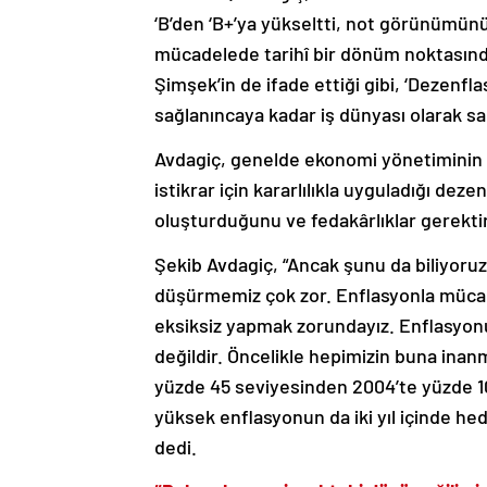
‘B’den ‘B+’ya yükseltti, not görünümünü 
mücadelede tarihî bir dönüm noktasın
Şimşek’in de ifade ettiği gibi, ‘Dezenflas
sağlanıncaya kadar iş dünyası olarak sa
Avdagiç, genelde ekonomi yönetiminin ve
istikrar için kararlılıkla uyguladığı dez
oluşturduğunu ve fedakârlıklar gerektirdi
Şekib Avdagiç, “Ancak şunu da biliyoru
düşürmemiz çok zor. Enflasyonla müca
eksiksiz yapmak zorundayız. Enflasyonu
değildir. Öncelikle hepimizin buna inan
yüzde 45 seviyesinden 2004’te yüzde 10
yüksek enflasyonun da iki yıl içinde h
dedi.