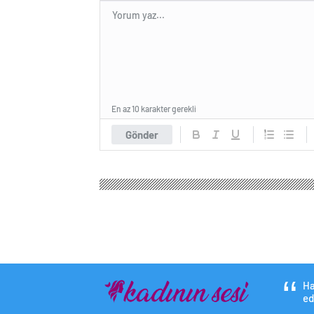
En az 10 karakter gerekli
Gönder
Kadının Sesi Gazetesi
Ekonomi
Borsa
Ev ala
Ev alamayanın yeni
artış!
0