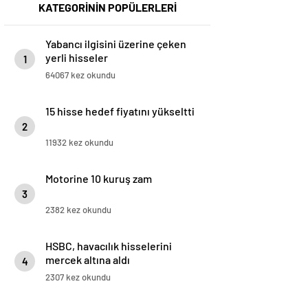
KATEGORİNİN POPÜLERLERİ
Yabancı ilgisini üzerine çeken
yerli hisseler
1
64067 kez okundu
15 hisse hedef fiyatını yükseltti
2
11932 kez okundu
Motorine 10 kuruş zam
3
2382 kez okundu
HSBC, havacılık hisselerini
mercek altına aldı
4
2307 kez okundu