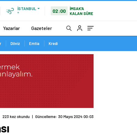
İMSAK'A
İSTANBUL
02:00
KALAN SÜRE
°
Yazarlar
Gazeteler
r
Döviz
Emtia
Kredi
sı