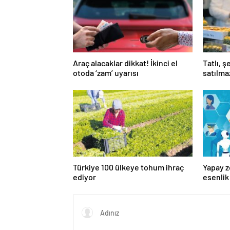
Araç alacaklar dikkat! İkinci el
Tatlı, ş
otoda ‘zam’ uyarısı
satılma
Türkiye 100 ülkeye tohum ihraç
Yapay z
ediyor
esenli