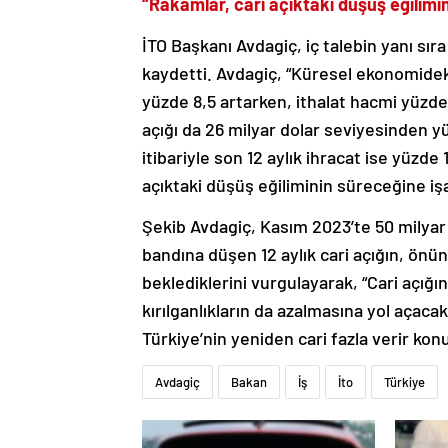
“Rakamlar, cari açıktaki düşüş eğilimi
İTO Başkanı Avdagiç, iç talebin yanı s
kaydetti. Avdagiç, “Küresel ekonomideki 
yüzde 8,5 artarken, ithalat hacmi yüzde 1
açığı da 26 milyar dolar seviyesinden y
itibariyle son 12 aylık ihracat ise yüzde
açıktaki düşüş eğiliminin süreceğine i
Şekib Avdagiç, Kasım 2023’te 50 milyar d
bandına düşen 12 aylık cari açığın, önün
beklediklerini vurgulayarak, “Cari açığı
kırılganlıkların da azalmasına yol açacakt
Türkiye’nin yeniden cari fazla verir ko
Avdagiç
Bakan
İş
İto
Türkiye