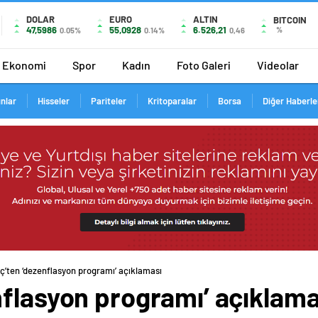
DOLAR
EURO
ALTIN
BITCOIN
47,5986
55,0928
6.526,21
%
0.05%
0.14%
0,46
Ekonomi
Spor
Kadın
Foto Galeri
Videolar
ınlar
Hisseler
Pariteler
Kritoparalar
Borsa
Diğer Haberle
ç’ten ‘dezenflasyon programı’ açıklaması
nflasyon programı’ açıklama