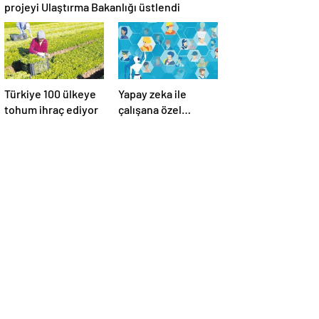
projeyi Ulaştırma Bakanlığı üstlendi
Türkiye 100 ülkeye
Yapay zeka ile
tohum ihraç ediyor
çalışana özel
esenlik mümkün