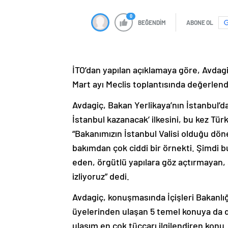
0
BEĞENDİM
ABONE OL
İTO’dan yapılan açıklamaya göre, Avdagiç
Mart ayı Meclis toplantısında değerlen
Avdagiç, Bakan Yerlikaya’nın İstanbul’da
İstanbul kazanacak’ ilkesini, bu kez Türk
“Bakanımızın İstanbul Valisi olduğu dö
bakımdan çok ciddi bir örnekti. Şimdi b
eden, örgütlü yapılara göz açtırmayan, 
izliyoruz” dedi.
Avdagiç, konuşmasında İçişleri Bakanlı
üyelerinden ulaşan 5 temel konuya da dik
ulaşım en çok tüccarı ilgilendiren kon