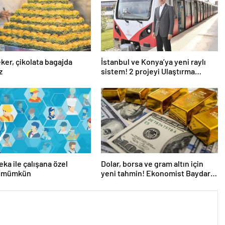
eker, çikolata bagajda
İstanbul ve Konya’ya yeni raylı
z
sistem! 2 projeyi Ulaştırma
Bakanlığı üstlendi
eka ile çalışana özel
Dolar, borsa ve gram altın için
k mümkün
yeni tahmin! Ekonomist Baydar
yıl sonu beklentisini açıkladı