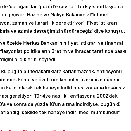
de ‘durağan’dan ‘pozitif’e çevirdi. Türkiye, enflasyonla
dan geçiyor. Hazine ve Maliye Bakanımız Mehmet
yon, zaman ve kararlılık gerektiriyor’. Fiyat istikrarı
bırla ve azimle desteğimizi sürdüreceğiz” diye konuştu.
 özelde Merkez Bankası’nın fiyat istikrarı ve finansal
enflasyonist politikaların üretim ve ihracat tarafında baskı
ğini bildiklerini söyledi.
z ki, bugün bu fedakârlıklara katlanmazsak, enflasyonu
delede, kamu ve özel tüm kesimler üzerimize düşeni
n kalıcı olarak tek haneye indirilmesi zor ama imkânsız
ması gerekiyor. Türkiye nasıl ki, enflasyonu 2002’deki
’a ve sonra da yüzde 10’un altına indirdiyse, bugünkü
edeflendiği şekilde tek haneye indirilmesi mümkündür”