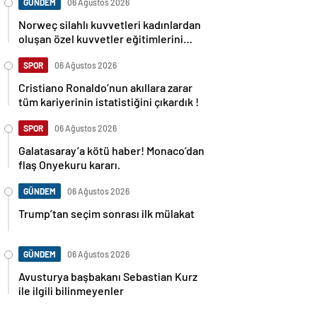
GÜNDEM
06 Ağustos 2026
Norweç silahlı kuvvetleri kadınlardan
oluşan özel kuvvetler eğitimlerini
başlattı.
SPOR
06 Ağustos 2026
Cristiano Ronaldo’nun akıllara zarar
tüm kariyerinin istatistiğini çıkardık !
SPOR
06 Ağustos 2026
Galatasaray’a kötü haber! Monaco’dan
flaş Onyekuru kararı.
GÜNDEM
06 Ağustos 2026
Trump’tan seçim sonrası ilk mülakat
GÜNDEM
06 Ağustos 2026
Avusturya başbakanı Sebastian Kurz
ile ilgili bilinmeyenler