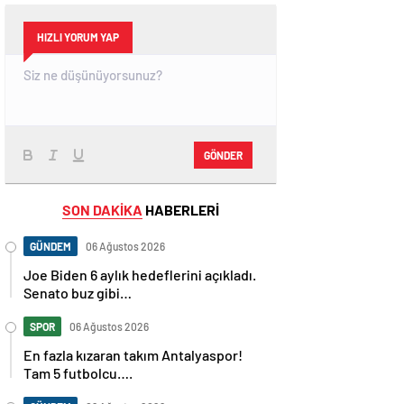
HIZLI YORUM YAP
GÖNDER
SON DAKİKA
HABERLERİ
GÜNDEM
06 Ağustos 2026
Joe Biden 6 aylık hedeflerini açıkladı.
Senato buz gibi…
SPOR
06 Ağustos 2026
En fazla kızaran takım Antalyaspor!
Tam 5 futbolcu….