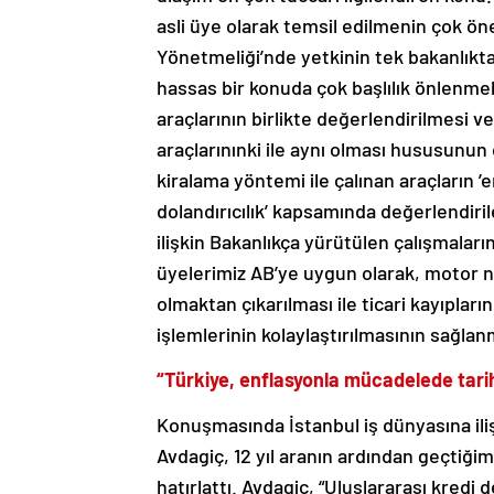
asli üye olarak temsil edilmenin çok öne
Yönetmeliği’nde yetkinin tek bakanlıkta
hassas bir konuda çok başlılık önlenmeli.
araçlarının birlikte değerlendirilmesi v
araçlarınınki ile aynı olması hususunun
kiralama yöntemi ile çalınan araçların ’
dolandırıcılık’ kapsamında değerlendiril
ilişkin Bakanlıkça yürütülen çalışmaları
üyelerimiz AB’ye uygun olarak, motor nu
olmaktan çıkarılması ile ticari kayıpl
işlemlerinin kolaylaştırılmasının sağlan
“Türkiye, enflasyonla mücadelede tari
Konuşmasında İstanbul iş dünyasına il
Avdagiç, 12 yıl aranın ardından geçtiğim
hatırlattı. Avdagiç, “Uluslararası kred