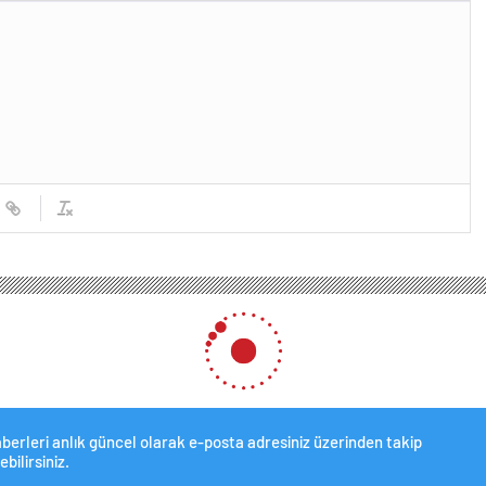
mayanın yeni tercihi oldu! Talep patladı, yüzde 400’lük artış!
 tercihi oldu! Talep patladı
0