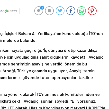
0
News
, İçişleri Bakanı Ali Yerlikaya’nın konuk olduğu İTO’nun
dirmelerde bulundu.
 iken hayata geçirdiği, ‘İş dünyası üretip kazandıkça
iye için uyguladığına şahit olduklarını kaydetti. Avdagiç,
nemde şehrimizin asayişine verdiği önem de bu
u örneği, Türkiye çapında uyguluyor. Asayişi temin
sınırlarımızı güvende tutan operasyonları takdirle
ğı’na yönelik olarak İTO’nun meslek komitelerinden ve
kati çekti. Avdagiç, şunları söyledi: “Biliyorsunuz,
u. Biz, İTO olarak, Ulaşım Koordinasyon Merkezi UKOME’de