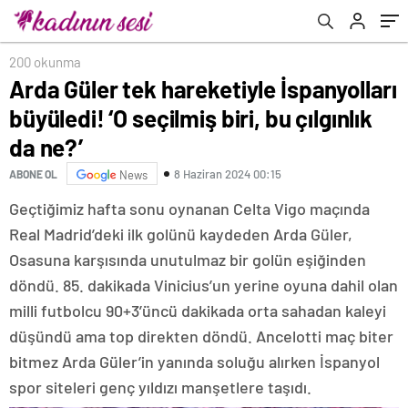
200 okunma
Arda Güler tek hareketiyle İspanyolları
büyüledi! ‘O seçilmiş biri, bu çılgınlık
da ne?’
8 Haziran 2024 00:15
ABONE OL
News
Geçtiğimiz hafta sonu oynanan Celta Vigo maçında
Real Madrid’deki ilk golünü kaydeden Arda Güler,
Osasuna karşısında unutulmaz bir golün eşiğinden
döndü. 85. dakikada Vinicius’un yerine oyuna dahil olan
milli futbolcu 90+3’üncü dakikada orta sahadan kaleyi
düşündü ama top direkten döndü. Ancelotti maç biter
bitmez Arda Güler’in yanında soluğu alırken İspanyol
spor siteleri genç yıldızı manşetlere taşıdı.