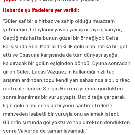
Haberde şu ifadelere yer verildi:
“Güler saf bir sihirbaz ve sahip olduğu muazzam
yeteneğin detaylarını yavaş yavaş ortaya çıkarıyor.
Geçtiğimiz hafta bunun güzel bir örneğiydi: Celta
karşısında Real Madrid’deki ilk golü olan harika bir gol
attı ve Osasuna karşısında da tüm dünyayı ayağa
kaldıracak bir golün eşiğinden döndü. Oyuna sonradan
giren Güler, Lucas Vázquez’in kullandığı hızlı taç
atışının ardından topu kendi yarı sahasında aldı, birkaç
metre ilerledi ve Sergio Herrera’yı önde gördükten
sonra inanılmaz bir vuruş yaptı. Üst direğe çarparak
ligin golü olabilecek pozisyonu santimetrelerle
mahveden isabetli bir vuruşla onu avlamak istedi.
Güler’in şutunda gol yoktu ve top direkten döndükten
sonra Valverde de tamamlayamadı.”