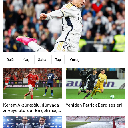
Golü
Maç
Saha
Top
Vuruş
Kerem Aktürkoğlu, dünyada
Yeniden Patrick Berg sesleri
zirveye oturdu: En çok maça
çıkan oyuncu!