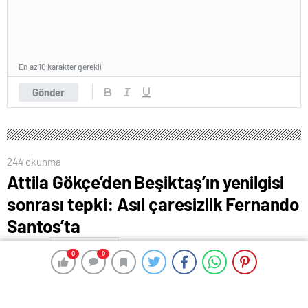
En az 10 karakter gerekli
Gönder
244 okunma
Attila Gökçe’den Beşiktaş’ın yenilgisi
sonrası tepki: Asıl çaresizlik Fernando
Santos’ta
8 Haziran 2024 00:03
ABONE OL
News
0
0
0
0
Trendyol Süper Lig’in 30’uncu haftasında Beşiktaş,
Antalyaspor’u konuk etti. Antalyaspor, Beşiktaş