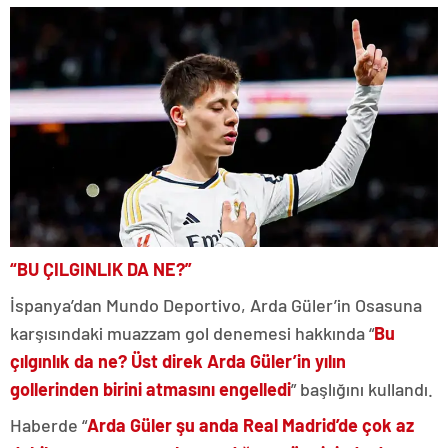
“BU ÇILGINLIK DA NE?”
İspanya’dan Mundo Deportivo, Arda Güler’in Osasuna
karşısındaki muazzam gol denemesi hakkında “
Bu
çılgınlık da ne? Üst direk Arda Güler’in yılın
gollerinden birini atmasını engelledi
” başlığını kullandı.
Haberde “
Arda Güler şu anda Real Madrid’de çok az