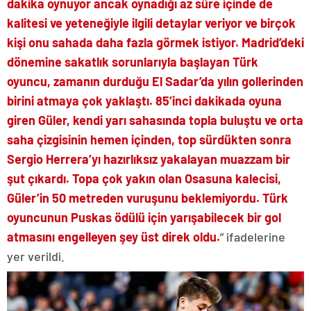
dakika oynuyor ancak oynadığı az süre içinde de
kalitesi ve yeteneğiyle ilgili detaylar veriyor ve birçok
kişi onu sahada daha fazla görmek istiyor. Madrid’deki
dönemine sakatlık sorunlarıyla başlayan Türk
oyuncu, zamanın durduğu El Sadar’da yılın gollerinden
birini atmaya çok yaklaştı. 85’inci dakikada oyuna
giren Güler, kendi yarı sahasında topla buluştu ve orta
saha çizgisinin hemen içinden, top sürdükten sonra
Sergio Herrera’yı hazırlıksız yakalayan muazzam bir
şut çıkardı. Topa çok yakın olan Osasuna kalecisi,
Güler’in 50 metreden vuruşunu beklemiyordu. Türk
oyuncunun Puskas ödülü için yarışabilecek bir gol
atmasını engelleyen şey üst direk oldu.
” ifadelerine
yer verildi.