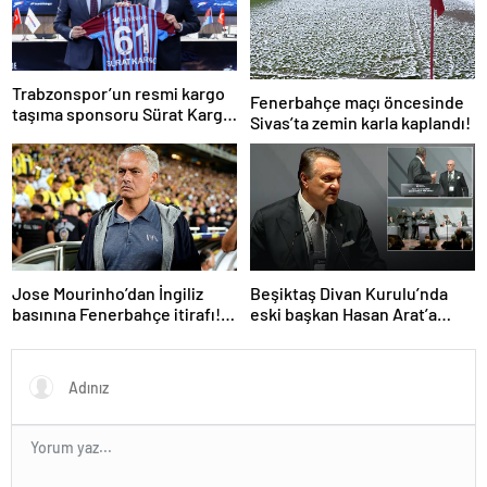
Trabzonspor’un resmi kargo
Fenerbahçe maçı öncesinde
taşıma sponsoru Sürat Kargo
Sivas’ta zemin karla kaplandı!
oldu
Jose Mourinho’dan İngiliz
Beşiktaş Divan Kurulu’nda
basınına Fenerbahçe itirafı!
eski başkan Hasan Arat’a
‘Bunu yapamam’
yumruklu saldırı! Toplantı
ertelendi