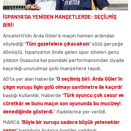
İSPANYA’DA YENİDEN MANŞETLERDE: SEÇİLMİŞ
BİRİ!
Ancelotti’nin Arda Güler’e maçın hemen ardından
söylediği “
Tüm gazetelere çıkacaksın
” sözü gerçeğe
dönüştü. İspanya’nın önde gelen spor siteleri genç
yıldızın Osasuna karşısındaki performansından ziyade
kaçırdığı unutulmaz golü manşetlere taşıdı.
AS’ta yer alan haberde “
O seçilmiş biri: Arda Güler’in
çılgın vuruşu ligin golü olmayı santimetre ile kaçırdı
”
başlığı kullanıldı. Haberde “
Türk oyuncu çok cesur ve
cüretkâr ve bunu maçın son oyununda bu mucizeyi
denediğinde gösterdi.
” ifadelerine yer verildi.
MARCA “
Böyle bir vuruşu sadece büyük yetenekler
yapar
” başlığıyla Arda’ya övgüler yağdırdı.