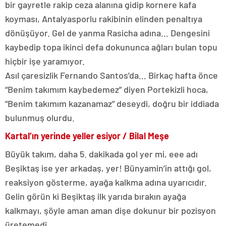
bir gayretle rakip ceza alanına gidip kornere kafa
koyması, Antalyasporlu rakibinin elinden penaltıya
dönüşüyor. Gel de yanma Rasicha adına… Dengesini
kaybedip topa ikinci defa dokununca ağları bulan topu
hiçbir işe yaramıyor.
Asıl çaresizlik Fernando Santos’da… Birkaç hafta önce
“Benim takımım kaybedemez” diyen Portekizli hoca,
“Benim takımım kazanamaz” deseydi, doğru bir iddiada
bulunmuş olurdu.
Kartal’ın yerinde yeller esiyor / Bilal Meşe
Büyük takım, daha 5. dakikada gol yer mi, eee adı
Beşiktaş ise yer arkadaş, yer! Bünyamin’in attığı gol,
reaksiyon gösterme, ayağa kalkma adına uyarıcıdır.
Gelin görün ki Beşiktaş ilk yarıda bırakın ayağa
kalkmayı, şöyle aman aman dişe dokunur bir pozisyon
üretemedi.