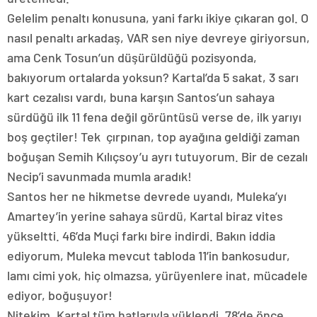
Gelelim penaltı konusuna, yani farkı ikiye çıkaran gol. O
nasıl penaltı arkadaş, VAR sen niye devreye giriyorsun,
ama Cenk Tosun’un düşürüldüğü pozisyonda,
bakıyorum ortalarda yoksun? Kartal’da 5 sakat, 3 sarı
kart cezalısı vardı, buna karşın Santos’un sahaya
sürdüğü ilk 11 fena değil görüntüsü verse de, ilk yarıyı
boş geçtiler! Tek çırpınan, top ayağına geldiği zaman
boğuşan Semih Kılıçsoy’u ayrı tutuyorum. Bir de cezalı
Necip’i savunmada mumla aradık!
Santos her ne hikmetse devrede uyandı, Muleka’yı
Amartey’in yerine sahaya sürdü, Kartal biraz vites
yükseltti. 46’da Muçi farkı bire indirdi. Bakın iddia
ediyorum, Muleka mevcut tabloda 11’in bankosudur,
lamı cimi yok, hiç olmazsa, yürüyenlere inat, mücadele
ediyor, boğuşuyor!
Nitekim, Kartal tüm hatlarıyla yüklendi, 78’de önce