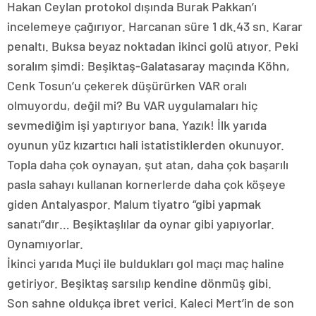
Hakan Ceylan protokol dışında Burak Pakkan’ı
incelemeye çağırıyor. Harcanan süre 1 dk.43 sn. Karar
penaltı. Buksa beyaz noktadan ikinci golü atıyor. Peki
soralım şimdi: Beşiktaş-Galatasaray maçında Köhn,
Cenk Tosun’u çekerek düşürürken VAR oralı
olmuyordu, değil mi? Bu VAR uygulamaları hiç
sevmediğim işi yaptırıyor bana. Yazık! İlk yarıda
oyunun yüz kızartıcı hali istatistiklerden okunuyor.
Topla daha çok oynayan, şut atan, daha çok başarılı
pasla sahayı kullanan kornerlerde daha çok köşeye
giden Antalyaspor. Malum tiyatro “gibi yapmak
sanatı”dır… Beşiktaşlılar da oynar gibi yapıyorlar.
Oynamıyorlar.
İkinci yarıda Muçi ile buldukları gol maçı maç haline
getiriyor. Beşiktaş sarsılıp kendine dönmüş gibi.
Son sahne oldukça ibret verici. Kaleci Mert’in de son