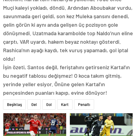
Muçi kaleyi yokladı, döndü. Ardından Aboubakar vurdu,
savunmada geri geldi, son kez Muleka şansını denedi,
gelin görün ki aynı anda gelişen üç pozisyon gole
dönüşmedi. Uzatmada karambolde top Naldo’nun eline
çarptı, VAR uyardı, hakem beyaz noktayı gösterdi.
Rashica’nın ayağı kaydı, tek vuruş yapamadı, gol iptal
oldu!
İşin özeti, Santos değil, feriştahını getirseniz Kartal’ın
bu negatif tablosu değişmez! O koca takım gitmiş,
yerinde yeller esiyor. Önüne gelen Kartal’ın
pençesinden puanları kapıp, evine dönüyor!
Beşiktaş
Gel
Gol
Kart
Penaltı