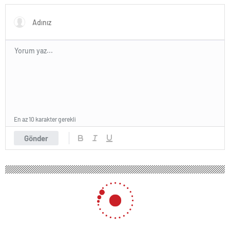
ertelendi
En az 10 karakter gerekli
Gönder
234 okunma
Emre Kutalmış Ateşli: Paris’e altın için
gideceğiz!