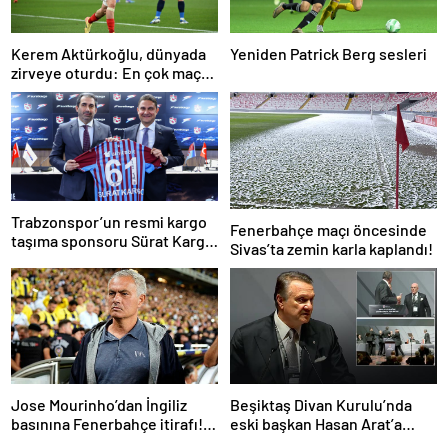
Kerem Aktürkoğlu, dünyada
Yeniden Patrick Berg sesleri
zirveye oturdu: En çok maça
çıkan oyuncu!
Trabzonspor’un resmi kargo
Fenerbahçe maçı öncesinde
taşıma sponsoru Sürat Kargo
Sivas’ta zemin karla kaplandı!
oldu
Jose Mourinho’dan İngiliz
Beşiktaş Divan Kurulu’nda
basınına Fenerbahçe itirafı!
eski başkan Hasan Arat’a
‘Bunu yapamam’
yumruklu saldırı! Toplantı