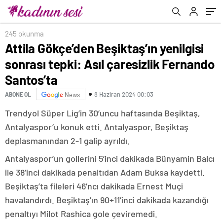
245 okunma
Attila Gökçe’den Beşiktaş’ın yenilgisi
sonrası tepki: Asıl çaresizlik Fernando
Santos’ta
8 Haziran 2024 00:03
ABONE OL
News
Trendyol Süper Lig’in 30’uncu haftasında Beşiktaş,
Antalyaspor’u konuk etti. Antalyaspor, Beşiktaş
deplasmanından 2-1 galip ayrıldı.
Antalyaspor’un gollerini 5’inci dakikada Bünyamin Balcı
ile 38’inci dakikada penaltıdan Adam Buksa kaydetti.
Beşiktaş’ta fileleri 46’ncı dakikada Ernest Muçi
havalandırdı. Beşiktaş’ın 90+11’inci dakikada kazandığı
penaltıyı Milot Rashica gole çeviremedi.