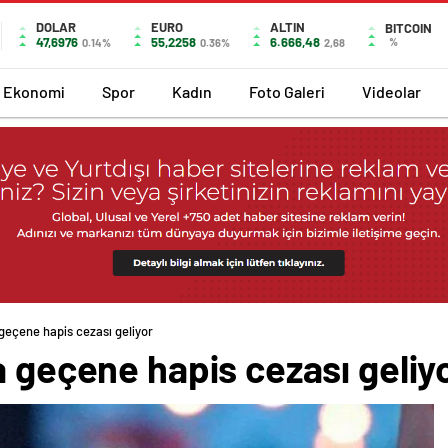
DOLAR
EURO
ALTIN
BITCOIN
47,6976
55,2258
6.666,48
%
0.14%
0.36%
2,68
Ekonomi
Spor
Kadın
Foto Galeri
Videolar
 geçene hapis cezası geliyor
a geçene hapis cezası geliy