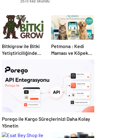
2573 kez okundu
Bitkigrow ile Bitki
Petmona : Kedi
Yetiştiriciliğinde
Maması ve Köpek
Doğru Ekipman ve
Maması İle Tüm
Ürün Seçimi
Evcil Hayvan
Ürünleri
Porego ile Kargo Süreçlerinizi Daha Kolay
Yönetin