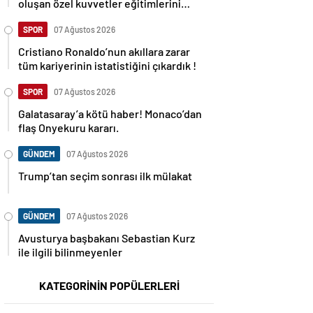
oluşan özel kuvvetler eğitimlerini
başlattı.
SPOR
07 Ağustos 2026
Cristiano Ronaldo’nun akıllara zarar
tüm kariyerinin istatistiğini çıkardık !
SPOR
07 Ağustos 2026
Galatasaray’a kötü haber! Monaco’dan
flaş Onyekuru kararı.
GÜNDEM
07 Ağustos 2026
Trump’tan seçim sonrası ilk mülakat
GÜNDEM
07 Ağustos 2026
Avusturya başbakanı Sebastian Kurz
ile ilgili bilinmeyenler
KATEGORİNİN POPÜLERLERİ