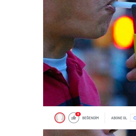
0
BEĞENDİM
ABONE OL