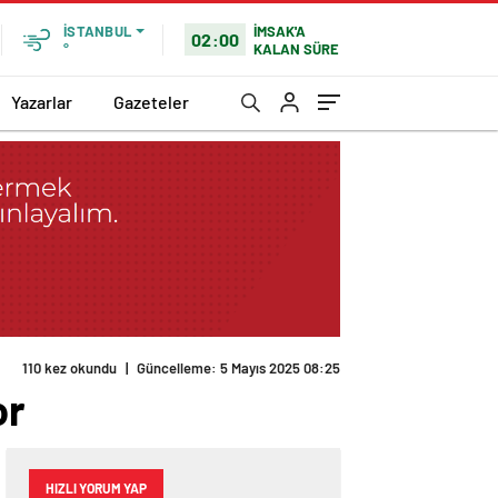
İMSAK'A
İSTANBUL
02:00
KALAN SÜRE
°
Yazarlar
Gazeteler
or
HIZLI YORUM YAP