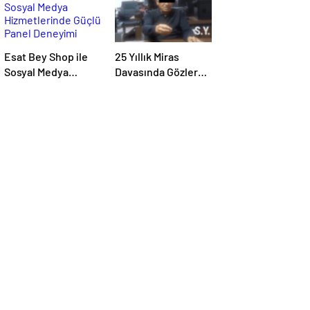
Esat Bey Shop ile
25 Yıllık Miras
Sosyal Medya
Davasında Gözler
Hizmetlerinde
Temmuz Ayındaki
Güçlü Panel
Karar Duruşmasına
Deneyimi
Çevrildi