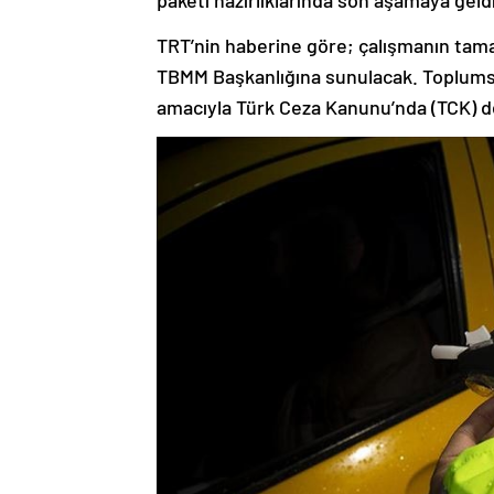
paketi hazırlıklarında son aşamaya geld
TRT’nin haberine göre; çalışmanın tam
TBMM Başkanlığına sunulacak. Toplumsa
amacıyla Türk Ceza Kanunu’nda (TCK) deği