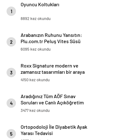
Oyuncu Koltukları
1
8892 kez okundu
Arabanızın Ruhunu Yansıtın:
Plu.com.tr Peluş Vites Süsü
2
Modelleri
6095 kez okundu
Roxx Signature modern ve
zamansız tasarımları bir araya
3
getiriyor
4150 kez okundu
Aradığınız Tüm AÖF Sınav
Soruları ve Canlı Açıköğretim
4
Forumu Burada
3477 kez okundu
Ortopodoloji İle Diyabetik Ayak
Yarası Tedavisi
5