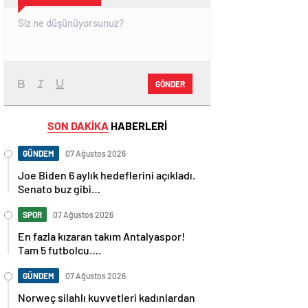
GÖNDER
SON DAKİKA
HABERLERİ
GÜNDEM
07 Ağustos 2026
Joe Biden 6 aylık hedeflerini açıkladı.
Senato buz gibi…
SPOR
07 Ağustos 2026
En fazla kızaran takım Antalyaspor!
Tam 5 futbolcu….
GÜNDEM
07 Ağustos 2026
Norweç silahlı kuvvetleri kadınlardan