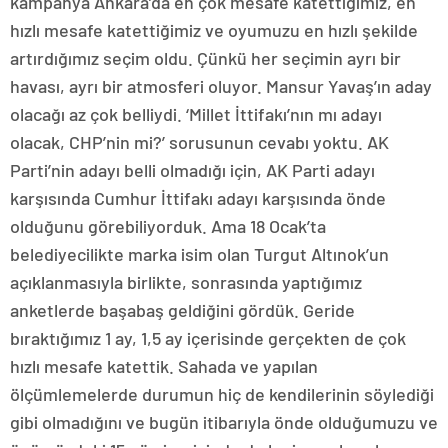
kampanya Ankara’da en çok mesafe katettiğimiz, en
hızlı mesafe katettiğimiz ve oyumuzu en hızlı şekilde
artırdığımız seçim oldu. Çünkü her seçimin ayrı bir
havası, ayrı bir atmosferi oluyor. Mansur Yavaş’ın aday
olacağı az çok belliydi. ‘Millet İttifakı’nın mı adayı
olacak, CHP’nin mi?’ sorusunun cevabı yoktu. AK
Parti’nin adayı belli olmadığı için, AK Parti adayı
karşısında Cumhur İttifakı adayı karşısında önde
olduğunu görebiliyorduk. Ama 18 Ocak’ta
belediyecilikte marka isim olan Turgut Altınok’un
açıklanmasıyla birlikte, sonrasında yaptığımız
anketlerde başabaş geldiğini gördük. Geride
bıraktığımız 1 ay, 1,5 ay içerisinde gerçekten de çok
hızlı mesafe katettik. Sahada ve yapılan
ölçümlemelerde durumun hiç de kendilerinin söylediği
gibi olmadığını ve bugün itibarıyla önde olduğumuzu ve