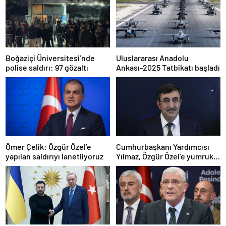
Boğaziçi Üniversitesi’nde
Uluslararası Anadolu
polise saldırı: 97 gözaltı
Ankası-2025 Tatbikatı başladı
Ömer Çelik: Özgür Özel’e
Cumhurbaşkanı Yardımcısı
yapılan saldırıyı lanetliyoruz
Yılmaz, Özgür Özel’e yumruklu
saldırıyı kınadı