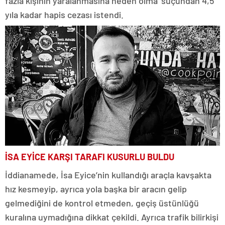
fazla kişinin yaralanmasına neden olma’ suçundan 4,5
yıla kadar hapis cezası istendi.
İSA EYİCE KARŞI TARAFI KUSURLU BULDU
İddianamede, İsa Eyice’nin kullandığı araçla kavşakta
hız kesmeyip, ayrıca yola başka bir aracın gelip
gelmediğini de kontrol etmeden, geçiş üstünlüğü
kuralına uymadığına dikkat çekildi. Ayrıca trafik bilirkişi