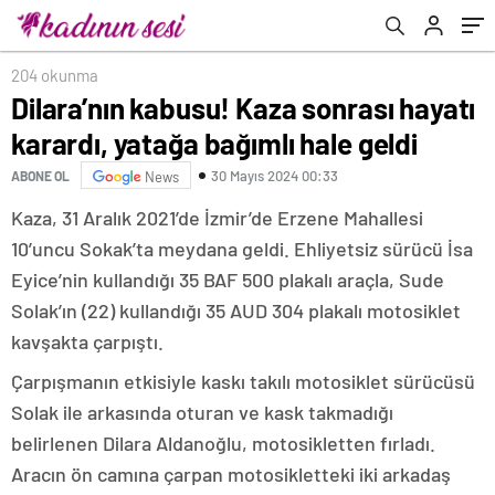
204 okunma
Dilara’nın kabusu! Kaza sonrası hayatı
karardı, yatağa bağımlı hale geldi
30 Mayıs 2024 00:33
ABONE OL
News
Kaza, 31 Aralık 2021’de İzmir’de Erzene Mahallesi
10’uncu Sokak’ta meydana geldi. Ehliyetsiz sürücü İsa
Eyice’nin kullandığı 35 BAF 500 plakalı araçla, Sude
Solak’ın (22) kullandığı 35 AUD 304 plakalı motosiklet
kavşakta çarpıştı.
Çarpışmanın etkisiyle kaskı takılı motosiklet sürücüsü
Solak ile arkasında oturan ve kask takmadığı
belirlenen Dilara Aldanoğlu, motosikletten fırladı.
Aracın ön camına çarpan motosikletteki iki arkadaş