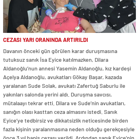
CEZASI YARI ORANINDA ARTIRILDI
Davanın önceki gün görülen karar duruşmasına
tutuksuz sanık İsa Eyice katılmazken, Dilara
Aldanoğlu’nun annesi Yasemin Aldanoğlu, kız kardeşi
Açelya Aldanoğlu, avukatları Gökay Başar, kazada
yaralanan Sude Solak, avukatı Zafertuğ Saburlu ile
yakınları salonda yerini aldı. Duruşma savcısı,
mütalaayı tekrar etti. Dilara ve Sude’nin avukatları,
sanığın olası kasttan ceza almasını istedi. Sanık
Eyice’ye tedbirsiz ve dikkatsizlik neticesinde birden
fazla kişinin yaralanmasına neden olduğu gerekçesiyle
önce 3 yıl hapis cezası verildi. Ardından sanık Eyice’nin