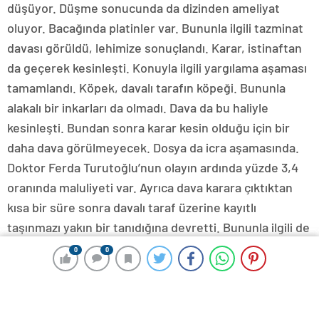
düşüyor. Düşme sonucunda da dizinden ameliyat
oluyor. Bacağında platinler var. Bununla ilgili tazminat
davası görüldü, lehimize sonuçlandı. Karar, istinaftan
da geçerek kesinleşti. Konuyla ilgili yargılama aşaması
tamamlandı. Köpek, davalı tarafın köpeği. Bununla
alakalı bir inkarları da olmadı. Dava da bu haliyle
kesinleşti. Bundan sonra karar kesin olduğu için bir
daha dava görülmeyecek. Dosya da icra aşamasında.
Doktor Ferda Turutoğlu’nun olayın ardında yüzde 3,4
oranında maluliyeti var. Ayrıca dava karara çıktıktan
kısa bir süre sonra davalı taraf üzerine kayıtlı
taşınmazı yakın bir tanıdığına devretti. Bununla ilgili de
dava açtık. Taşınmaza tedbir uygulandı. Tasarrufun
0
0
0
0
iptali davası da ayrıca devam etmektedir. O davanın da
yargılama aşamasının başındayız. Bu olayda ‘hayvan
idare edenin tazminat sorumluluğu’ var. Dava özü