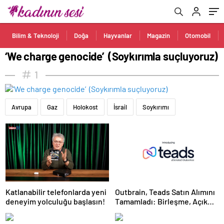
Bilim & Teknoloji
Doğa
Hayvanlar
Magazin
Otomobil
‘We charge genocide’ (Soykırımla suçluyoruz)
1
Avrupa
Gaz
Holokost
İsrail
Soykırımı
Katlanabilir telefonlarda yeni
Outbrain, Teads Satın Alımını
deneyim yolculuğu başlasın!
Tamamladı: Birleşme, Açık
İnternet için Tüm Kanallarda
Sonuç Odaklı Bir Platform