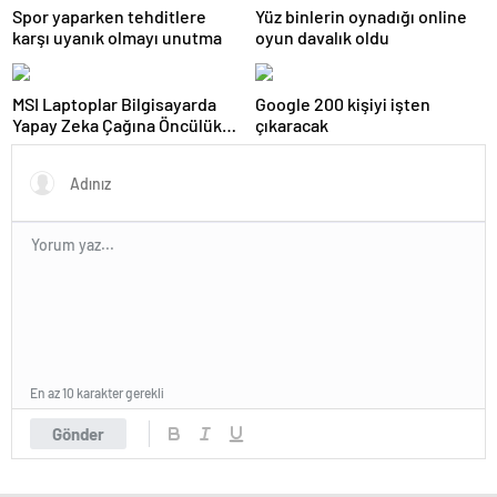
Oluşturuyor
Spor yaparken tehditlere
Yüz binlerin oynadığı online
karşı uyanık olmayı unutma
oyun davalık oldu
MSI Laptoplar Bilgisayarda
Google 200 kişiyi işten
Yapay Zeka Çağına Öncülük
çıkaracak
Ediyor
En az 10 karakter gerekli
Gönder