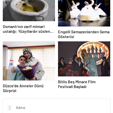
Osmanlı’nın zarif mimari
ustalığı: Yüzyıllardır süslenen
Engelli Semazenlerden Sema
kuş sebilleri ve çanakları
Gösterisi
Bitlis Beş Minare Film
Düzce’de Anneler Günü
Festivali Başladı
Sürprizi