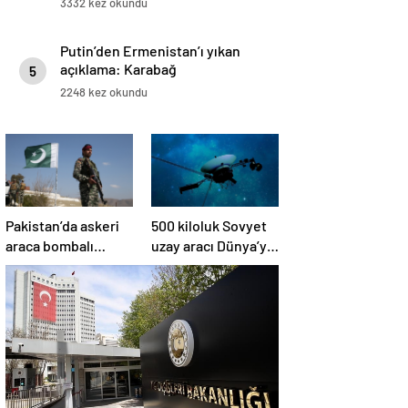
3332 kez okundu
Putin’den Ermenistan’ı yıkan
açıklama: Karabağ
5
Azerbaycan’ın ayrılmaz bir
2248 kez okundu
parçasıdır!
Pakistan’da askeri
500 kiloluk Sovyet
araca bombalı
uzay aracı Dünya’ya
saldırı düzenlendi
düşüyor: Türkiye de
risk altında