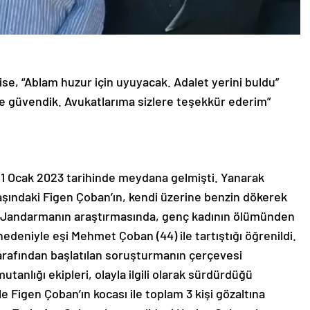
 ise, “Ablam huzur için uyuyacak. Adalet yerini buldu”
e güvendik. Avukatlarıma sizlere teşekkür ederim”
 21 Ocak 2023 tarihinde meydana gelmişti. Yanarak
şındaki Figen Çoban’ın, kendi üzerine benzin dökerek
i. Jandarmanın araştırmasında, genç kadının ölümünden
edeniyle eşi Mehmet Çoban (44) ile tartıştığı öğrenildi.
arafından başlatılan soruşturmanın çerçevesi
tanlığı ekipleri, olayla ilgili olarak sürdürdüğü
e Figen Çoban’ın kocası ile toplam 3 kişi gözaltına