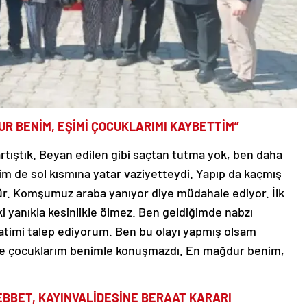
R BENİM, EŞİMİ ÇOCUKLARIMI KAYBETTİM”
tıştık. Beyan edilen gibi saçtan tutma yok, ben daha
m de sol kısmına yatar vaziyetteydi. Yapıp da kaçmış
ür. Komşumuz araba yanıyor diye müdahale ediyor. İlk
yanıkla kesinlikle ölmez. Ben geldiğimde nabzı
atimi talep ediyorum. Ben bu olayı yapmış olsam
nce çocuklarım benimle konuşmazdı. En mağdur benim,
ÜEBBET, KAYINVALİDESİNE BERAAT KARARI