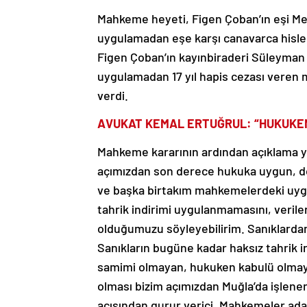
Mahkeme heyeti, Figen Çoban’ın eşi Meh
uygulamadan eşe karşı canavarca hisle
Figen Çoban’ın kayınbiraderi Süleyman Ç
uygulamadan 17 yıl hapis cezası veren 
verdi.
AVUKAT KEMAL ERTUĞRUL: “HUKUKE
Mahkeme kararının ardından açıklama ya
açımızdan son derece hukuka uygun, d
ve başka birtakım mahkemelerdeki uygul
tahrik indirimi uygulanmamasını, veril
olduğumuzu söyleyebilirim. Sanıklardan
Sanıkların bugüne kadar haksız tahrik in
samimi olmayan, hukuken kabulü olmay
olması bizim açımızdan Muğla’da işlenen 
açısından gurur verici. Mahkemeler adale