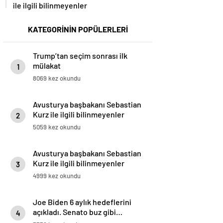
ile ilgili bilinmeyenler
KATEGORİNİN POPÜLERLERİ
Trump’tan seçim sonrası ilk
mülakat
1
8069 kez okundu
Avusturya başbakanı Sebastian
Kurz ile ilgili bilinmeyenler
2
5059 kez okundu
Avusturya başbakanı Sebastian
Kurz ile ilgili bilinmeyenler
3
4999 kez okundu
Joe Biden 6 aylık hedeflerini
açıkladı. Senato buz gibi…
4