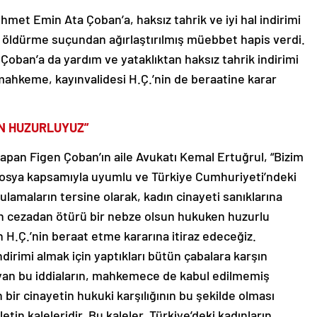
met Emin Ata Çoban’a, haksız tahrik ve iyi hal indirimi
 öldürme suçundan ağırlaştırılmış müebbet hapis verdi.
oban’a da yardım ve yataklıktan haksız tahrik indirimi
mahkeme, kayınvalidesi H.Ç.’nin de beraatine karar
N HUZURLUYUZ”
pan Figen Çoban’ın aile Avukatı Kemal Ertuğrul, “Bizim
osya kapsamıyla uyumlu ve Türkiye Cumhuriyeti’ndeki
amaların tersine olarak, kadın cinayeti sanıklarına
en cezadan ötürü bir nebze olsun hukuken huzurlu
 H.Ç.’nin beraat etme kararına itiraz edeceğiz.
dirimi almak için yaptıkları bütün çabalara karşın
an bu iddiaların, mahkemece de kabul edilmemiş
bir cinayetin hukuki karşılığının bu şekilde olması
tin kaleleridir. Bu kaleler, Türkiye’deki kadınların