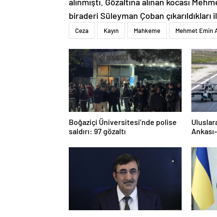
alınmıştı. Gözaltına alınan kocası Meh
biraderi Süleyman Çoban çıkarıldıkları
Ceza
Kayın
Mahkeme
Mehmet Emin 
Boğaziçi Üniversitesi’nde polise
Uluslar
saldırı: 97 gözaltı
Ankası-