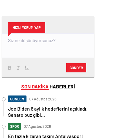
HIZLI YORUM YAP
GÖNDER
SON DAKİKA
HABERLERİ
GÜNDEM
07 Ağustos 2026
Joe Biden 6 aylık hedeflerini açıkladı.
Senato buz gibi…
SPOR
07 Ağustos 2026
En fazla kızaran takım Antalyaspor!