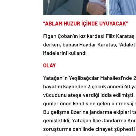
“ABLAM HUZUR İÇİNDE UYUYACAK”
Figen Çoban’ın kız kardeşi Filiz Karataş
derken, babası Haydar Karataş, “Adalet
ifadelerini kullandı.
OLAY
Yatağan’ın Yeşilbağcılar Mahallesi’nde
hayatını kaybeden 3 çocuk annesi 40 ya
vücudunu ateşe verdiği iddia edilmişt
günler önce kendisine gelen bir mesaj n
Bu gelişme üzerine jandarma ekipleri t
genişletildi. Yatağan İlçe Jandarma Komu
soruşturma dahilinde cinayet şüphesi il