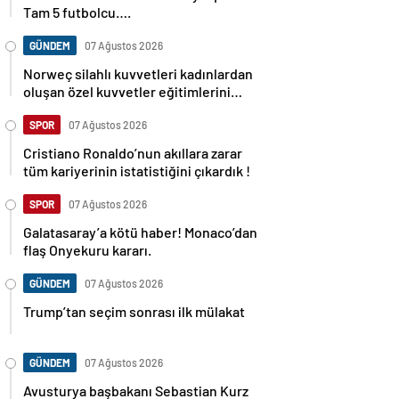
Tam 5 futbolcu….
GÜNDEM
07 Ağustos 2026
Norweç silahlı kuvvetleri kadınlardan
oluşan özel kuvvetler eğitimlerini
başlattı.
SPOR
07 Ağustos 2026
Cristiano Ronaldo’nun akıllara zarar
tüm kariyerinin istatistiğini çıkardık !
SPOR
07 Ağustos 2026
Galatasaray’a kötü haber! Monaco’dan
flaş Onyekuru kararı.
GÜNDEM
07 Ağustos 2026
Trump’tan seçim sonrası ilk mülakat
GÜNDEM
07 Ağustos 2026
Avusturya başbakanı Sebastian Kurz