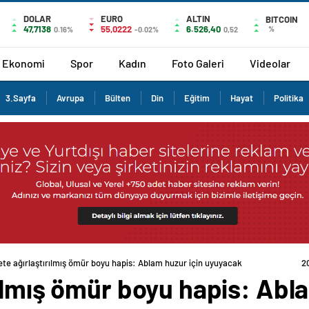
DOLAR
EURO
ALTIN
BITCOIN
47,7138
55,0222
6.526,40
%
0.16%
-0.02%
0,52
Ekonomi
Spor
Kadın
Foto Galeri
Videolar
3.Sayfa
Avrupa
Bülten
Din
Eğitim
Hayat
Politika
te ağırlaştırılmış ömür boyu hapis: Ablam huzur için uyuyacak
2
ılmış ömür boyu hapis: Abla