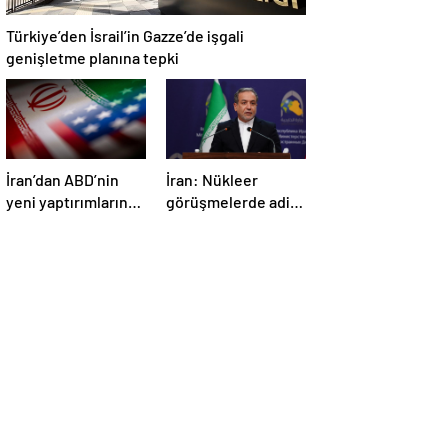
Türkiye’den İsrail’in Gazze’de işgali
genişletme planına tepki
İran’dan ABD’nin
İran: Nükleer
yeni yaptırımlarına
görüşmelerde adil
ve saldırı
bir anlaşmaya
tehditlerine tepki
varmak için
kararlıyız