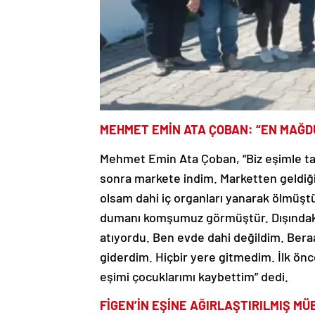
MEHMET EMİN ATA ÇOBAN: “EN MAĞDU
Mehmet Emin Ata Çoban, “Biz eşimle tar
sonra markete indim. Marketten geldiği
olsam dahi iç organları yanarak ölmüşt
dumanı komşumuz görmüştür. Dışındaki 
atıyordu. Ben evde dahi değildim. Bera
giderdim. Hiçbir yere gitmedim. İlk ö
eşimi çocuklarımı kaybettim” dedi.
FİGEN’İN EŞİNE AĞIRLAŞTIRILMIŞ M