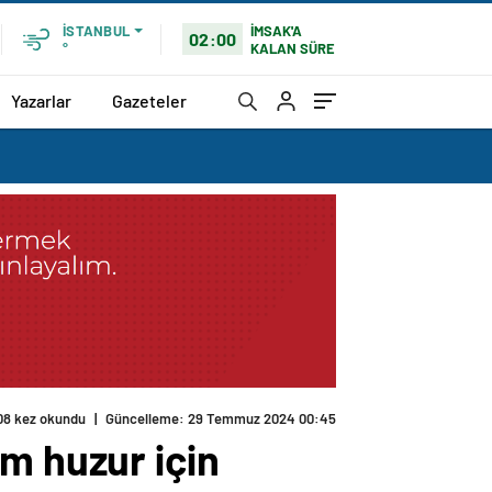
İMSAK'A
İSTANBUL
02:00
KALAN SÜRE
°
Yazarlar
Gazeteler
08 kez okundu
|
Güncelleme: 29 Temmuz 2024 00:45
m huzur için