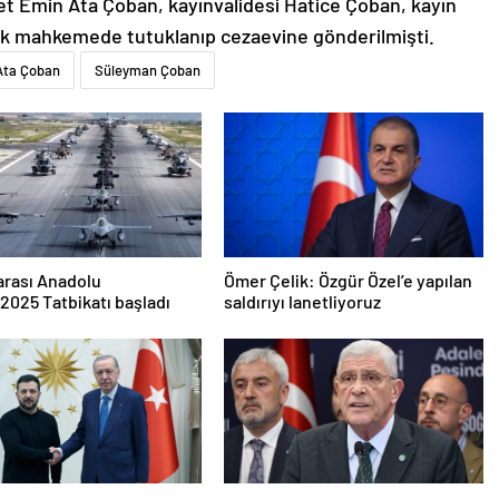
met Emin Ata Çoban, kayınvalidesi Hatice Çoban, kayın
 ilk mahkemede tutuklanıp cezaevine gönderilmişti.
Ata Çoban
Süleyman Çoban
arası Anadolu
Ömer Çelik: Özgür Özel’e yapılan
2025 Tatbikatı başladı
saldırıyı lanetliyoruz