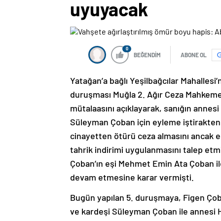
uyuyacak
0
BEĞENDİM
ABONE OL
Yatağan’a bağlı Yeşilbağcılar Mahallesi’n
duruşması Muğla 2. Ağır Ceza Mahkemesi
mütalaasını açıklayarak, sanığın annesi
Süleyman Çoban için eyleme iştirakten
cinayetten ötürü ceza almasını ancak eş
tahrik indirimi uygulanmasını talep et
Çoban’ın eşi Mehmet Emin Ata Çoban il
devam etmesine karar vermişti.
Bugün yapılan 5. duruşmaya, Figen Çob
ve kardeşi Süleyman Çoban ile annesi H.