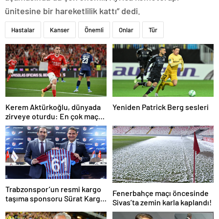
ünitesine bir hareketlilik kattı” dedi.
Hastalar
Kanser
Önemli
Onlar
Tür
Kerem Aktürkoğlu, dünyada
Yeniden Patrick Berg sesleri
zirveye oturdu: En çok maça
çıkan oyuncu!
Trabzonspor’un resmi kargo
Fenerbahçe maçı öncesinde
taşıma sponsoru Sürat Kargo
Sivas’ta zemin karla kaplandı!
oldu