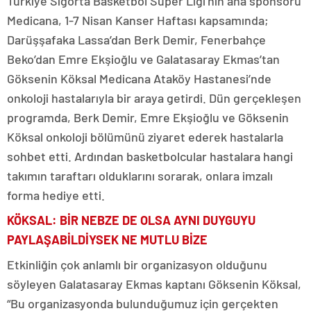
Türkiye Sigorta Basketbol Süper Ligi’nin ana sponsoru
Medicana, 1-7 Nisan Kanser Haftası kapsamında;
Darüşşafaka Lassa’dan Berk Demir, Fenerbahçe
Beko’dan Emre Ekşioğlu ve Galatasaray Ekmas’tan
Göksenin Köksal Medicana Ataköy Hastanesi’nde
onkoloji hastalarıyla bir araya getirdi. Dün gerçekleşen
programda, Berk Demir, Emre Ekşioğlu ve Göksenin
Köksal onkoloji bölümünü ziyaret ederek hastalarla
sohbet etti. Ardından basketbolcular hastalara hangi
takımın taraftarı olduklarını sorarak, onlara imzalı
forma hediye etti.
KÖKSAL: BİR NEBZE DE OLSA AYNI DUYGUYU
PAYLAŞABİLDİYSEK NE MUTLU BİZE
Etkinliğin çok anlamlı bir organizasyon olduğunu
söyleyen Galatasaray Ekmas kaptanı Göksenin Köksal,
“Bu organizasyonda bulunduğumuz için gerçekten