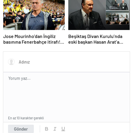
Jose Mourinho’dan İngiliz
Beşiktaş Divan Kurulu’nda
basınına Fenerbahçe itirafı!
eski başkan Hasan Arat’a
‘Bunu yapamam’
yumruklu saldırı! Toplantı
ertelendi
En az 10 karakter gerekli
Gönder