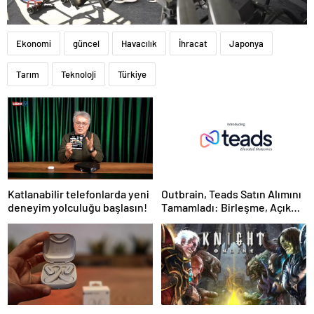
Ekonomi
güncel
Havacılık
İhracat
Japonya
Tarım
Teknoloji
Türkiye
Katlanabilir telefonlarda yeni
Outbrain, Teads Satın Alımını
deneyim yolculuğu başlasın!
Tamamladı: Birleşme, Açık
İnternet için Tüm Kanallarda
Sonuç Odaklı Bir Platform
Oluşturuyor