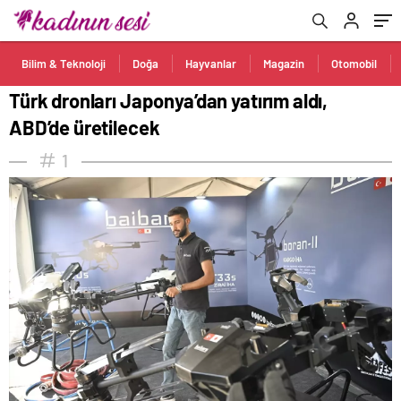
Bilim & Teknoloji
Doğa
Hayvanlar
Magazin
Otomobil
Türk dronları Japonya’dan yatırım aldı,
ABD’de üretilecek
1