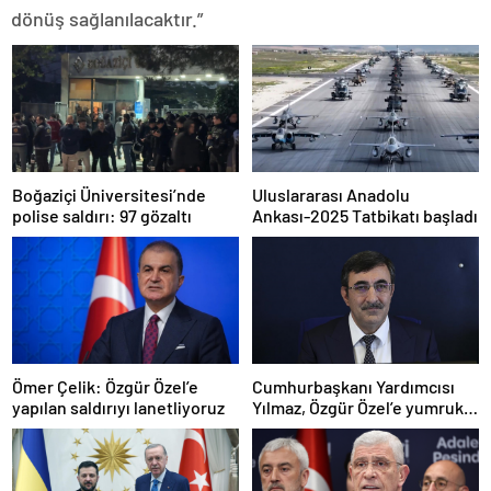
dönüş sağlanılacaktır.”
Boğaziçi Üniversitesi’nde
Uluslararası Anadolu
polise saldırı: 97 gözaltı
Ankası-2025 Tatbikatı başladı
Ömer Çelik: Özgür Özel’e
Cumhurbaşkanı Yardımcısı
yapılan saldırıyı lanetliyoruz
Yılmaz, Özgür Özel’e yumruklu
saldırıyı kınadı