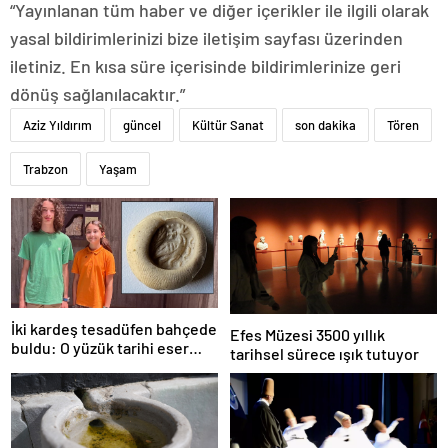
“Yayınlanan tüm haber ve diğer içerikler ile ilgili olarak
yasal bildirimlerinizi bize iletişim sayfası üzerinden
iletiniz. En kısa süre içerisinde bildirimlerinize geri
dönüş sağlanılacaktır.”
Aziz Yıldırım
güncel
Kültür Sanat
son dakika
Tören
Trabzon
Yaşam
İki kardeş tesadüfen bahçede
Efes Müzesi 3500 yıllık
buldu: O yüzük tarihi eser
tarihsel sürece ışık tutuyor
çıktı!