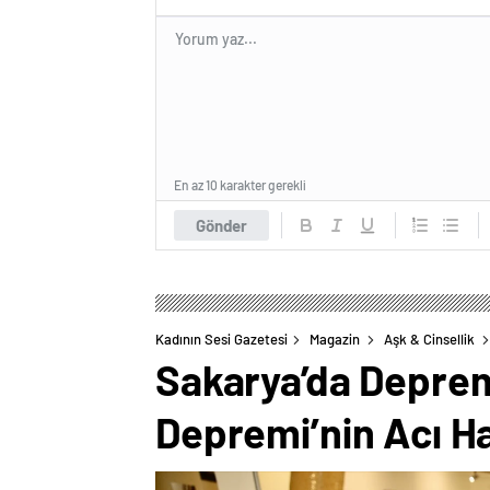
En az 10 karakter gerekli
Gönder
Kadının Sesi Gazetesi
Magazin
Aşk & Cinsellik
Sakarya’da Deprem
Depremi’nin Acı Hat