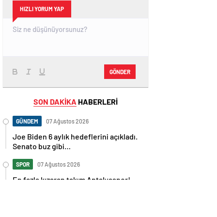
HIZLI YORUM YAP
GÖNDER
SON DAKİKA
HABERLERİ
GÜNDEM
07 Ağustos 2026
Joe Biden 6 aylık hedeflerini açıkladı.
Senato buz gibi…
SPOR
07 Ağustos 2026
En fazla kızaran takım Antalyaspor!
Tam 5 futbolcu….
GÜNDEM
07 Ağustos 2026