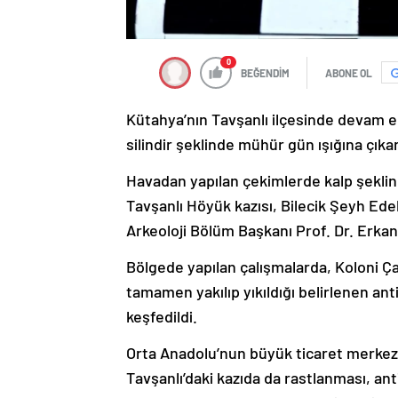
0
BEĞENDİM
ABONE OL
Kütahya’nın Tavşanlı ilçesinde devam ede
silindir şeklinde mühür gün ışığına çıkarı
Havadan yapılan çekimlerde kalp şeklind
Tavşanlı Höyük kazısı, Bilecik Şeyh Ede
Arkeoloji Bölüm Başkanı Prof. Dr. Erka
Bölgede yapılan çalışmalarda, Koloni Ç
tamamen yakılıp yıkıldığı belirlenen ant
keşfedildi.
Orta Anadolu’nun büyük ticaret merkez
Tavşanlı’daki kazıda da rastlanması, an