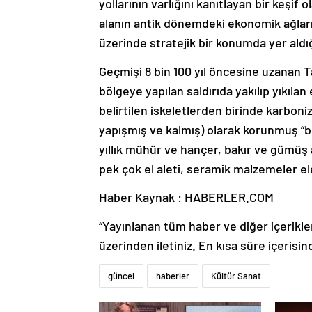
yollarının varlığını kanıtlayan bir keşif
alanın antik dönemdeki ekonomik ağların
üzerinde stratejik bir konumda yer aldığ
Geçmişi 8 bin 100 yıl öncesine uzanan T
bölgeye yapılan saldırıda yakılıp yıkıla
belirtilen iskeletlerden birinde karboni
yapışmış ve kalmış) olarak korunmuş “beyi
yıllık mühür ve hançer, bakır ve gümüş a
pek çok el aleti, seramik malzemeler ele
Haber Kaynak : HABERLER.COM
“Yayınlanan tüm haber ve diğer içerikler i
üzerinden iletiniz. En kısa süre içerisin
güncel
haberler
Kültür Sanat