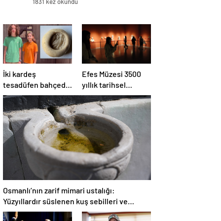
1831 kez okundu
İki kardeş
Efes Müzesi 3500
tesadüfen bahçede
yıllık tarihsel
buldu: O yüzük
sürece ışık tutuyor
tarihi eser çıktı!
Osmanlı’nın zarif mimari ustalığı:
Yüzyıllardır süslenen kuş sebilleri ve
çanakları