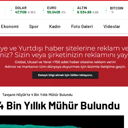
DOLAR
EURO
ALTIN
BITCOIN
47,7109
55,0405
6.534,69
%
0.16%
0%
0,65
Ekonomi
Spor
Kadın
Foto Galeri
Videolar
Tavşanlı Höyük’te 4 Bin Yıllık Mühür Bulundu
4 Bin Yıllık Mühür Bulundu