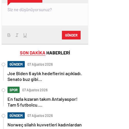
GÖNDER
SON DAKİKA
HABERLERİ
GÜNDEM
07 Ağustos 2026
Joe Biden 6 aylık hedeflerini açıkladı.
Senato buz gibi…
SPOR
07 Ağustos 2026
En fazla kızaran takım Antalyaspor!
Tam 5 futbolcu….
GÜNDEM
07 Ağustos 2026
Norweç silahlı kuvvetleri kadınlardan