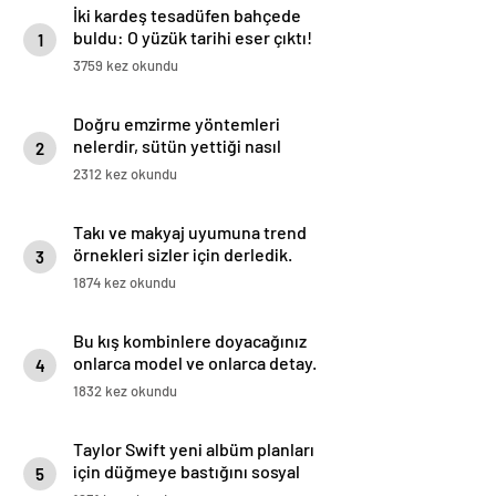
İki kardeş tesadüfen bahçede
buldu: O yüzük tarihi eser çıktı!
1
3759 kez okundu
Doğru emzirme yöntemleri
nelerdir, sütün yettiği nasıl
2
anlaşılır?
2312 kez okundu
Takı ve makyaj uyumuna trend
örnekleri sizler için derledik.
3
1874 kez okundu
Bu kış kombinlere doyacağınız
onlarca model ve onlarca detay.
4
1832 kez okundu
Taylor Swift yeni albüm planları
için düğmeye bastığını sosyal
5
medyadan duyurdu!