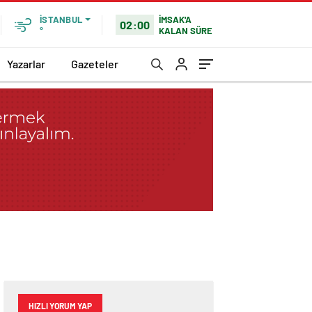
İMSAK'A
İSTANBUL
02:00
KALAN SÜRE
°
Yazarlar
Gazeteler
HIZLI YORUM YAP