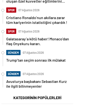
oluşan özel kuvvetler eğitimlerini
başlattı.
SPOR
07 Ağustos 2026
Cristiano Ronaldo’nun akıllara zarar
tüm kariyerinin istatistiğini çıkardık !
SPOR
07 Ağustos 2026
Galatasaray’a kötü haber! Monaco’dan
flaş Onyekuru kararı.
GÜNDEM
07 Ağustos 2026
Trump’tan seçim sonrası ilk mülakat
GÜNDEM
07 Ağustos 2026
Avusturya başbakanı Sebastian Kurz
ile ilgili bilinmeyenler
KATEGORİNİN POPÜLERLERİ