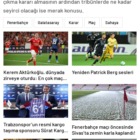
çıkma kararı almasının ardından tribünlerde ne kadar
seyirci olacağı ise merak konusu.
Fenerbahçe
Galatasaray
Karar
Maç
Sahaya
Kerem Aktürkoğlu, dünyada
Yeniden Patrick Berg sesleri
zirveye oturdu: En çok maça
çıkan oyuncu!
Trabzonspor’un resmi kargo
Fenerbahçe maçı öncesinde
taşıma sponsoru Sürat Kargo
Sivas’ta zemin karla kaplandı!
oldu