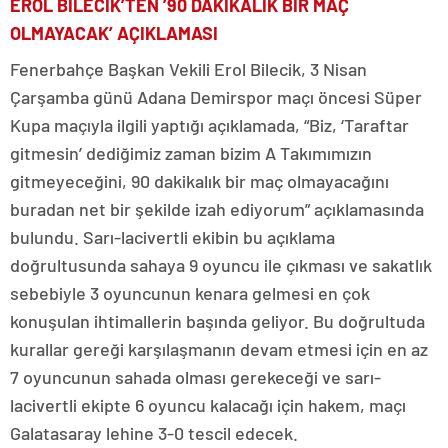
EROL BİLECİK’TEN ’90 DAKİKALIK BİR MAÇ
OLMAYACAK’ AÇIKLAMASI
Fenerbahçe Başkan Vekili Erol Bilecik, 3 Nisan
Çarşamba günü Adana Demirspor maçı öncesi Süper
Kupa maçıyla ilgili yaptığı açıklamada, “Biz, ‘Taraftar
gitmesin’ dediğimiz zaman bizim A Takımımızın
gitmeyeceğini, 90 dakikalık bir maç olmayacağını
buradan net bir şekilde izah ediyorum” açıklamasında
bulundu. Sarı-lacivertli ekibin bu açıklama
doğrultusunda sahaya 9 oyuncu ile çıkması ve sakatlık
sebebiyle 3 oyuncunun kenara gelmesi en çok
konuşulan ihtimallerin başında geliyor. Bu doğrultuda
kurallar gereği karşılaşmanın devam etmesi için en az
7 oyuncunun sahada olması gerekeceği ve sarı-
lacivertli ekipte 6 oyuncu kalacağı için hakem, maçı
Galatasaray lehine 3-0 tescil edecek.