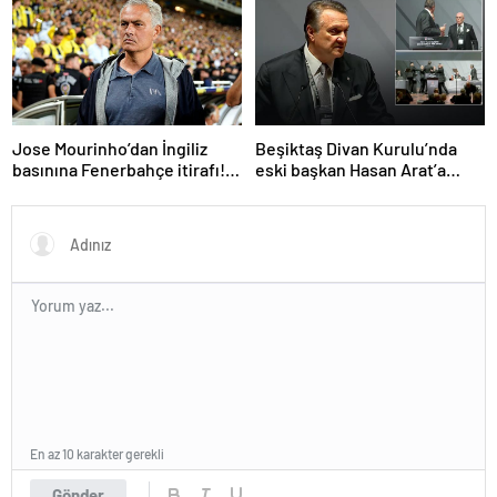
Jose Mourinho’dan İngiliz
Beşiktaş Divan Kurulu’nda
basınına Fenerbahçe itirafı!
eski başkan Hasan Arat’a
‘Bunu yapamam’
yumruklu saldırı! Toplantı
ertelendi
En az 10 karakter gerekli
Gönder