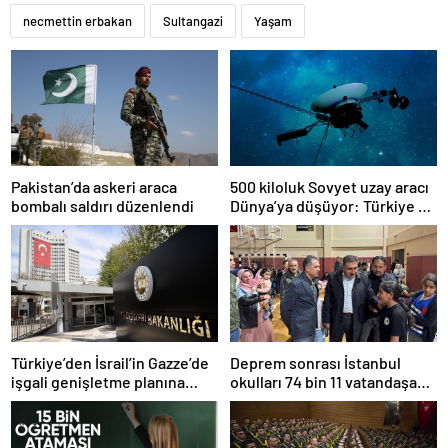
necmettin erbakan
Sultangazi
Yaşam
Pakistan’da askeri araca
500 kiloluk Sovyet uzay aracı
bombalı saldırı düzenlendi
Dünya’ya düşüyor: Türkiye de
risk altında
Türkiye’den İsrail’in Gazze’de
Deprem sonrası İstanbul
işgali genişletme planına
okulları 74 bin 11 vatandaşa
tepki
kapısını açtı