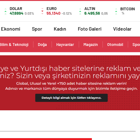
DOLAR
EURO
ALTIN
BITCOIN
47,6994
55,1340
6.495,56
%
0.03%
-0.12%
0,05
Ekonomi
Spor
Kadın
Foto Galeri
Videolar
Bilim & Teknoloji
Doğa
Hayvanlar
Magazin
Otomobil
Spo