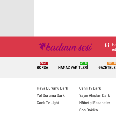
Ha
ed
CANLI
ANLIK
GÜNLÜ
BORSA
NAMAZ VAKITLERI
GAZETELE
Hava Durumu Dark
Canlı Tv Dark
Yol Durumu Dark
Yayın Akışları Dark
Canlı Tv Light
Nöbetçi Eczaneler
Son Dakika