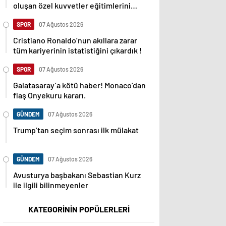
oluşan özel kuvvetler eğitimlerini
başlattı.
SPOR
07 Ağustos 2026
Cristiano Ronaldo’nun akıllara zarar
tüm kariyerinin istatistiğini çıkardık !
SPOR
07 Ağustos 2026
Galatasaray’a kötü haber! Monaco’dan
flaş Onyekuru kararı.
GÜNDEM
07 Ağustos 2026
Trump’tan seçim sonrası ilk mülakat
GÜNDEM
07 Ağustos 2026
Avusturya başbakanı Sebastian Kurz
ile ilgili bilinmeyenler
KATEGORİNİN POPÜLERLERİ