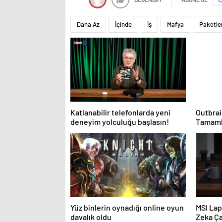
Daha Az
İçinde
İş
Mafya
Paketle
Katlanabilir telefonlarda yeni
Outbrai
deneyim yolculuğu başlasın!
Tamamla
İnterne
Sonuç O
Oluştu
Yüz binlerin oynadığı online oyun
MSI Lap
davalık oldu
Zeka Ça