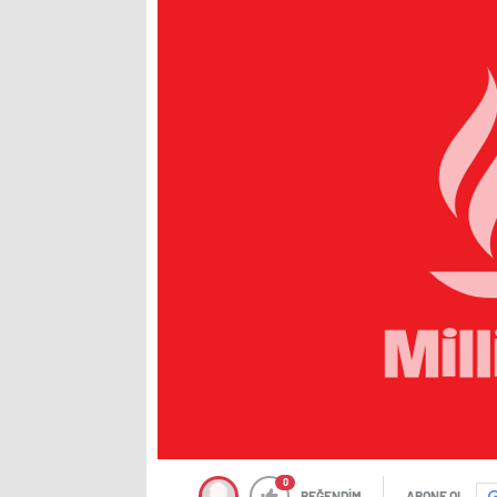
0
BEĞENDİM
ABONE OL