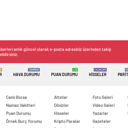
berleri anlık güncel olarak e-posta adresiniz üzerinden takip
ebilirsiniz.
K
TAHMİNİ
LİG
EKONOMİ
E
R
HAVA DURUMU
PUAN DURUMU
HISSELER
PARI
Canlı Borsa
Altınlar
Foto Galeri
Namaz Vakitleri
Dövizler
Video Galeri
Puan Durumu
Hisseler
Yazarlar
Örnek Burç Yorumu
Kripto Paralar
Gazeteler