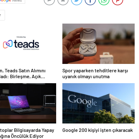
News
r
n, Teads Satın Alımını
Spor yaparken tehditlere karşı
dı: Birleşme, Açık
uyanık olmayı unutma
t için Tüm Kanallarda
daklı Bir Platform
ruyor
toplar Bilgisayarda Yapay
Google 200 kişiyi işten çıkaracak
ğına Öncülük Ediyor