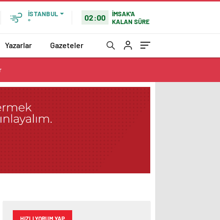
İMSAK'A
İSTANBUL
02:00
KALAN SÜRE
°
Yazarlar
Gazeteler
r
HIZLI YORUM YAP