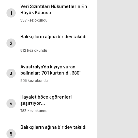
Veri Sızıntıları Hükümetlerin En
Büyük Kâbusu
1
997 kez okundu
Balıkçıların ağına bir dev takıldı
2
812 kez okundu
Avustralya’da kıyıya vuran
balinalar: 70’i kurtarıldı, 380’i
3
öldü
805 kez okundu
Hayalet böcek görenleri
şaşırtıyor…
4
783 kez okundu
Balıkçıların ağına bir dev takıldı
5