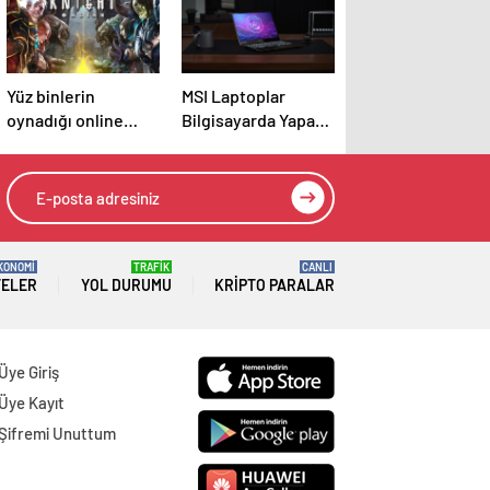
Yüz binlerin
MSI Laptoplar
oynadığı online
Bilgisayarda Yapay
oyun davalık oldu
Zeka Çağına
Öncülük Ediyor
KONOMİ
TRAFİK
CANLI
TELER
YOL DURUMU
KRIPTO PARALAR
Üye Giriş
Üye Kayıt
Şifremi Unuttum