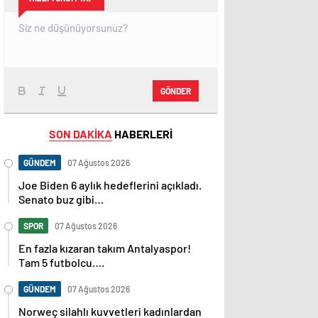
GÖNDER
SON DAKİKA
HABERLERİ
GÜNDEM
07 Ağustos 2026
Joe Biden 6 aylık hedeflerini açıkladı.
Senato buz gibi…
SPOR
07 Ağustos 2026
En fazla kızaran takım Antalyaspor!
Tam 5 futbolcu….
GÜNDEM
07 Ağustos 2026
Norweç silahlı kuvvetleri kadınlardan