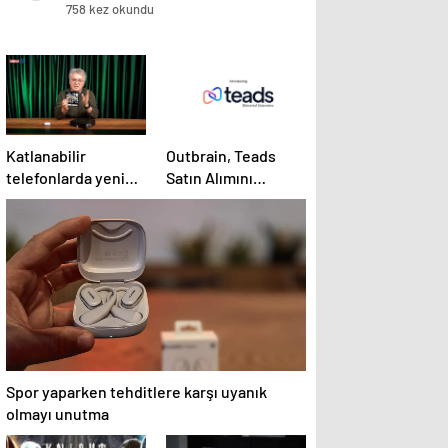
758 kez okundu
Katlanabilir
Outbrain, Teads
telefonlarda yeni
Satın Alımını
deneyim yolculuğu
Tamamladı:
başlasın!
Birleşme, Açık
İnternet için Tüm
Kanallarda Sonuç
Odaklı Bir Platform
Oluşturuyor
Spor yaparken tehditlere karşı uyanık
olmayı unutma