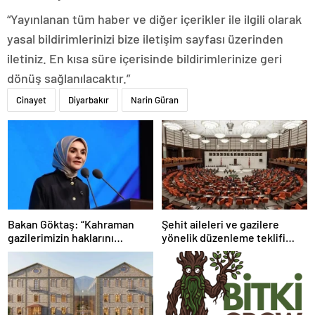
“Yayınlanan tüm haber ve diğer içerikler ile ilgili olarak
yasal bildirimlerinizi bize iletişim sayfası üzerinden
iletiniz. En kısa süre içerisinde bildirimlerinize geri
dönüş sağlanılacaktır.”
Cinayet
Diyarbakır
Narin Güran
Bakan Göktaş: “Kahraman
Şehit aileleri ve gazilere
gazilerimizin haklarını
yönelik düzenleme teklifi
güçlendiren yeni bir dönemin
Meclis’te kabul edildi
kapılarını aralıyoruz”