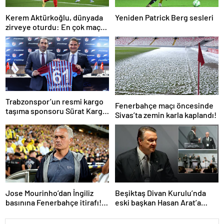
Kerem Aktürkoğlu, dünyada
Yeniden Patrick Berg sesleri
zirveye oturdu: En çok maça
çıkan oyuncu!
Trabzonspor’un resmi kargo
Fenerbahçe maçı öncesinde
taşıma sponsoru Sürat Kargo
Sivas’ta zemin karla kaplandı!
oldu
Jose Mourinho’dan İngiliz
Beşiktaş Divan Kurulu’nda
basınına Fenerbahçe itirafı!
eski başkan Hasan Arat’a
‘Bunu yapamam’
yumruklu saldırı! Toplantı
ertelendi