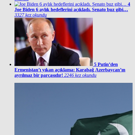
4
Joe Biden 6 aylık hedeflerini açıkladı. Senato buz gibi…
3327 kez okundu
5
Putin’den
Ermenistan’ı yıkan açıklama: Karabağ Azerbaycan’ın
ayrılmaz bir parçasıdır!
2246 kez okundu