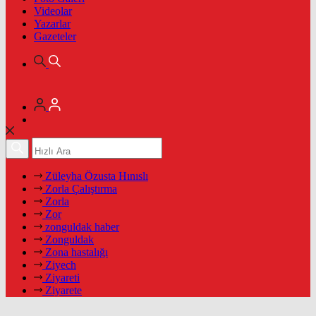
Videolar
Yazarlar
Gazeteler
Züleyha Özusta Hınıslı
Zorla Çalıştırma
Zorla
Zor
zonguldak haber
Zonguldak
Zona hastalığı
Ziyech
Ziyareti
Ziyarete