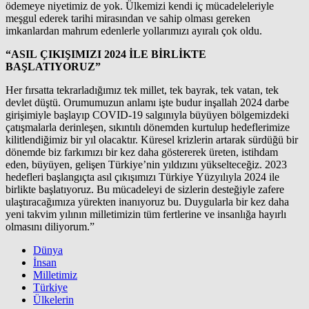
ödemeye niyetimiz de yok. Ülkemizi kendi iç mücadeleleriyle
meşgul ederek tarihi mirasından ve sahip olması gereken
imkanlardan mahrum edenlerle yollarımızı ayıralı çok oldu.
“ASIL ÇIKIŞIMIZI 2024 İLE BİRLİKTE
BAŞLATIYORUZ”
Her fırsatta tekrarladığımız tek millet, tek bayrak, tek vatan, tek
devlet düştü. Orumumuzun anlamı işte budur inşallah 2024 darbe
girişimiyle başlayıp COVID-19 salgınıyla büyüyen bölgemizdeki
çatışmalarla derinleşen, sıkıntılı dönemden kurtulup hedeflerimize
kilitlendiğimiz bir yıl olacaktır. Küresel krizlerin artarak sürdüğü bir
dönemde biz farkımızı bir kez daha göstererek üreten, istihdam
eden, büyüyen, gelişen Türkiye’nin yıldızını yükselteceğiz. 2023
hedefleri başlangıçta asıl çıkışımızı Türkiye Yüzyılıyla 2024 ile
birlikte başlatıyoruz. Bu mücadeleyi de sizlerin desteğiyle zafere
ulaştıracağımıza yürekten inanıyoruz bu. Duygularla bir kez daha
yeni takvim yılının milletimizin tüm fertlerine ve insanlığa hayırlı
olmasını diliyorum.”
Dünya
İnsan
Milletimiz
Türkiye
Ülkelerin