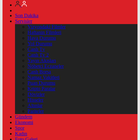
Son Dakika
Servisler
Vizyondaki Filmler
Haftanin Filmleri
Hava Durumu
Yol Durumu
Canlı Tv
Canlı Tv 2
Yayın Akışları
Nöbetçi Eczaneler
Canlı Borsa
Namaz Vakitleri
Puan Durumu
Kripto Paralar
Dövizler
Hisseler
Altınlar
Pariteler
Gündem
Ekonomi
Spor
Kadın
Foto Galeri