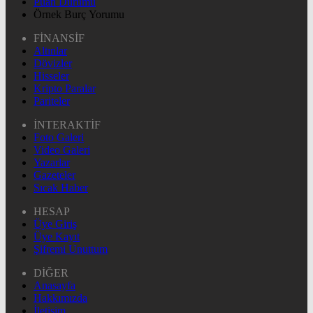
Puan Durumu
Örnek Burç Yorumu
FİNANSİF
Altınlar
Dövizler
Hisseler
Kripto Paralar
Pariteler
İNTERAKTİF
Foto Galeri
Video Galeri
Yazarlar
Gazeteler
Sıcak Haber
HESAP
Üye Giriş
Üye Kayıt
Şifremi Unuttum
DİĞER
Anasayfa
Hakkımızda
İletişim