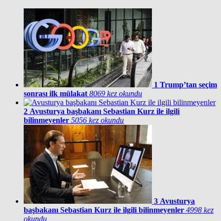
1
Trump’tan seçim
sonrası ilk mülakat
8069 kez okundu
2
Avusturya başbakanı Sebastian Kurz ile ilgili
bilinmeyenler
5056 kez okundu
3
Avusturya
başbakanı Sebastian Kurz ile ilgili bilinmeyenler
4998 kez
okundu