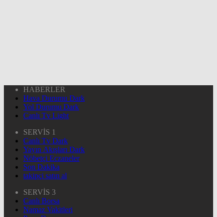
HABERLER
Hava Durumu Dark
Yol Durumu Dark
Canlı Tv Light
SERVİS 1
Canlı Tv Dark
Yayın Akışları Dark
Nöbetçi Eczaneler
Son Dakika
takipçi satın al
SERVİS 3
Canlı Borsa
Namaz Vakitleri