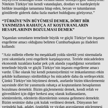
Nitekim Türkiye’nin kendi vatandaşları, dostları ve kardeşleriyle
birlikte insanlığın tamamına hitap eden, beyan ve tutumlarının
gönüllerde giderek daha fazla market bulduğunu görüyoruz.”
“TÜRKİYE’NİN BÜYÜMESİ DEMEK, DÖRT BİR
YANIMIZDA RAHATÇA AT KOŞTURANLARIN
HESAPLARININ BOZULMASI DEMEK”
Yaşanılan sorunların temelinde büyük ve güçlü Türkiye’nin inşasını
engelleme amacı olduğunu belirten Cumhurbaşkanı şu ifadeleri
kullandı:
“Aziz milletin elbette bu meşakkatli yolda sürekli yeni sinemalarla
yeni sıkıntılarla yeni engellerle karşılaşıyoruz. Terörle mücadeleden
ekonomik tuzaklara kadar pek çok alanda yaşadığımız sorunların
temelinde büyük ve güçlü Türkiye’nin inşasını engelleme amacı
vardır. Ülke olarak biz kendi potansiyelimizi ve imkanlarımızı etkin
şekilde kullanmayı sürdürdükçe bu mücadele daha da sertleşecektir.
Çünkü Türkiye’nin büyümesi demek, asırlardır bizim tökezlememiz
sayesinde dört bir yanımızda rahatça at koşturanların hesaplarının
bozulması demektir. Bizim güçlenmemiz demek, kendi refah ve
güvenlikleri için diğer herkesi araç olarak kullananların,
sömürenlerin, edenlerin düzenlerinin sonuna gelinmesi demektir.
Bizim sesimize daha çok kulak verilmesi demek. Dünyanın her
yerindeki hak, adalet, özgürlük ve vicdan arayışlarının güçlenmesi