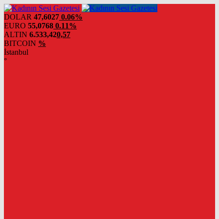
DOLAR
47,6027
0.06%
EURO
55,0768
0.11%
ALTIN
6.533,42
0,57
BITCOIN
%
İstanbul
°