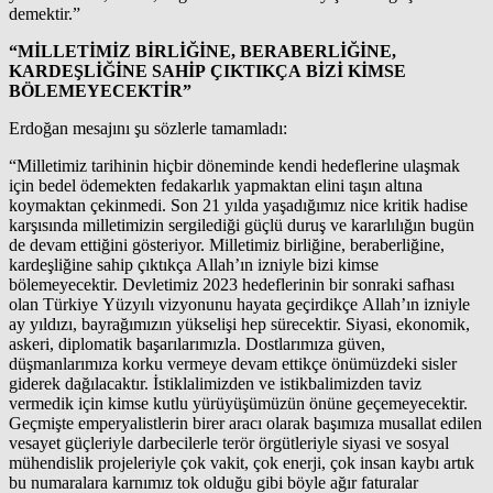
demektir.”
“
MİLLETİMİZ BİRLİĞİNE, BERABERLİĞİNE,
KARDEŞLİĞİNE SAHİP ÇIKTIKÇA BİZİ KİMSE
BÖLEMEYECEKTİR”
Erdoğan mesajını şu sözlerle tamamladı:
“Milletimiz tarihinin hiçbir döneminde kendi hedeflerine ulaşmak
için bedel ödemekten fedakarlık yapmaktan elini taşın altına
koymaktan çekinmedi. Son 21 yılda yaşadığımız nice kritik hadise
karşısında milletimizin sergilediği güçlü duruş ve kararlılığın bugün
de devam ettiğini gösteriyor. Milletimiz birliğine, beraberliğine,
kardeşliğine sahip çıktıkça Allah’ın izniyle bizi kimse
bölemeyecektir. Devletimiz 2023 hedeflerinin bir sonraki safhası
olan Türkiye Yüzyılı vizyonunu hayata geçirdikçe Allah’ın izniyle
ay yıldızı, bayrağımızın yükselişi hep sürecektir. Siyasi, ekonomik,
askeri, diplomatik başarılarımızla. Dostlarımıza güven,
düşmanlarımıza korku vermeye devam ettikçe önümüzdeki sisler
giderek dağılacaktır. İstiklalimizden ve istikbalimizden taviz
vermedik için kimse kutlu yürüyüşümüzün önüne geçemeyecektir.
Geçmişte emperyalistlerin birer aracı olarak başımıza musallat edilen
vesayet güçleriyle darbecilerle terör örgütleriyle siyasi ve sosyal
mühendislik projeleriyle çok vakit, çok enerji, çok insan kaybı artık
bu numaralara karnımız tok olduğu gibi böyle ağır faturalar