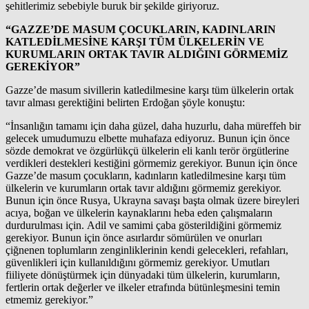
şehitlerimiz sebebiyle buruk bir şekilde giriyoruz.
“GAZZE’DE MASUM ÇOCUKLARIN, KADINLARIN
KATLEDİLMESİNE KARŞI TÜM ÜLKELERİN VE
KURUMLARIN ORTAK TAVIR ALDIĞINI GÖRMEMİZ
GEREKİYOR”
Gazze’de masum sivillerin katledilmesine karşı tüm ülkelerin ortak
tavır alması gerektiğini belirten Erdoğan şöyle konuştu:
“İnsanlığın tamamı için daha güzel, daha huzurlu, daha müreffeh bir
gelecek umudumuzu elbette muhafaza ediyoruz. Bunun için önce
sözde demokrat ve özgürlükçü ülkelerin eli kanlı terör örgütlerine
verdikleri destekleri kestiğini görmemiz gerekiyor. Bunun için önce
Gazze’de masum çocukların, kadınların katledilmesine karşı tüm
ülkelerin ve kurumların ortak tavır aldığını görmemiz gerekiyor.
Bunun için önce Rusya, Ukrayna savaşı başta olmak üzere bireyleri
acıya, boğan ve ülkelerin kaynaklarını heba eden çalışmaların
durdurulması için. Adil ve samimi çaba gösterildiğini görmemiz
gerekiyor. Bunun için önce asırlardır sömürülen ve onurları
çiğnenen toplumların zenginliklerinin kendi gelecekleri, refahları,
güvenlikleri için kullanıldığını görmemiz gerekiyor. Umutları
fiiliyete dönüştürmek için dünyadaki tüm ülkelerin, kurumların,
fertlerin ortak değerler ve ilkeler etrafında bütünleşmesini temin
etmemiz gerekiyor.”