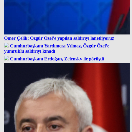
Ömer Çelik: Özgür Özel’e yapılan saldırıyı lanetliyoruz
Cumhurbaşkanı Yardımcısı Yılmaz, Özgür Özel’e
yumruklu saldırıyı kınadı
Cumhurbaşkanı Erdoğan, Zelensky ile görüştü