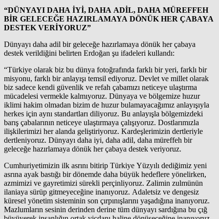
“DÜNYAYI DAHA İYİ, DAHA ADİL, DAHA MÜREFFEH
BİR GELECEĞE HAZIRLAMAYA DÖNÜK HER ÇABAYA
DESTEK VERİYORUZ”
Dünyayı daha adil bir geleceğe hazırlamaya dönük her çabaya
destek verildiğini belirten Erdoğan şu ifadeleri kullandı:
“Türkiye olarak biz bu dünya fotoğrafında farklı bir yeri, farklı bir
misyonu, farklı bir anlayışı temsil ediyoruz. Devlet ve millet olarak
biz sadece kendi güvenlik ve refah çabamızı neticeye ulaştırma
mücadelesi vermekle kalmıyoruz. Dünyaya ve bölgemize huzur
iklimi hakim olmadan bizim de huzur bulamayacağımız anlayışıyla
herkes için aynı standartları diliyoruz. Bu anlayışla bölgemizdeki
barış çabalarının neticeye ulaştırmaya çalışıyoruz. Dostlarımızla
ilişkilerimizi her alanda geliştiriyoruz. Kardeşlerimizin dertleriyle
dertleniyoruz. Dünyayı daha iyi, daha adil, daha müreffeh bir
geleceğe hazırlamaya dönük her çabaya destek veriyoruz.
Cumhuriyetimizin ilk asrını bitirip Türkiye Yüzyılı dediğimiz yeni
asrına ayak bastığı bir dönemde daha büyük hedeflere yönelirken,
azmimizi ve gayretimizi sürekli perçinliyoruz. Zalimin zulmünün
ilaniaya sürüp gitmeyeceğine inanıyoruz. Adaletsiz ve dengesiz
küresel yönetim sisteminin son çırpınışlarını yaşadığına inanıyoruz.
Mazlumların sesinin derinden derine tüm dünyayı sardığına bu çığ
büyüyerek insanlığın ortak vicdanı haline dönüşeceğine inanıyoruz.