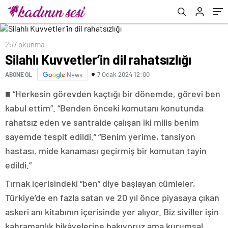
257 okunma
Silahlı Kuvvetler’in dil rahatsızlığı
7 Ocak 2024 12:00
ABONE OL
News
■ “Herkesin görevden kaçtığı bir dönemde, görevi ben
kabul ettim”. “Benden önceki komutanı konutunda
rahatsız eden ve santralde çalışan iki milis benim
sayemde tespit edildi.” “Benim yerime, tansiyon
hastası, mide kanaması geçirmiş bir komutan tayin
edildi.”
Tırnak içerisindeki “ben” diye başlayan cümleler,
Türkiye’de en fazla satan ve 20 yıl önce piyasaya çıkan
askeri anı kitabının içerisinde yer alıyor. Biz siviller işin
kahramanlık hikâyelerine bakıyoruz ama kurumsal