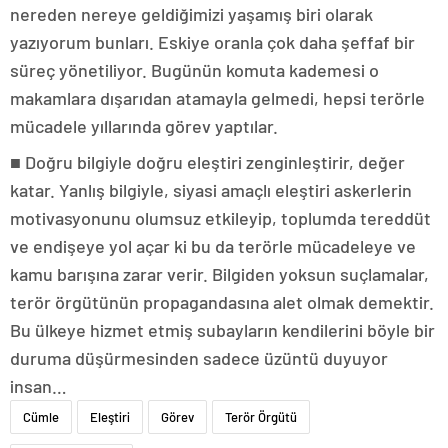
nereden nereye geldiğimizi yaşamış biri olarak
yazıyorum bunları. Eskiye oranla çok daha şeffaf bir
süreç yönetiliyor. Bugünün komuta kademesi o
makamlara dışarıdan atamayla gelmedi, hepsi terörle
mücadele yıllarında görev yaptılar.
■ Doğru bilgiyle doğru eleştiri zenginleştirir, değer
katar. Yanlış bilgiyle, siyasi amaçlı eleştiri askerlerin
motivasyonunu olumsuz etkileyip, toplumda tereddüt
ve endişeye yol açar ki bu da terörle mücadeleye ve
kamu barışına zarar verir. Bilgiden yoksun suçlamalar,
terör örgütünün propagandasına alet olmak demektir.
Bu ülkeye hizmet etmiş subayların kendilerini böyle bir
duruma düşürmesinden sadece üzüntü duyuyor
insan…
Cümle
Eleştiri
Görev
Terör Örgütü