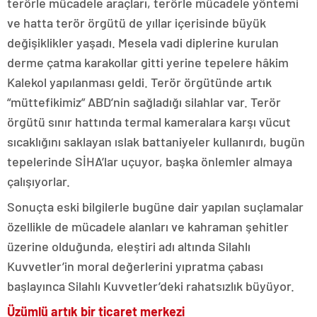
terörle mücadele araçları, terörle mücadele yöntemi
ve hatta terör örgütü de yıllar içerisinde büyük
değişiklikler yaşadı. Mesela vadi diplerine kurulan
derme çatma karakollar gitti yerine tepelere hâkim
Kalekol yapılanması geldi. Terör örgütünde artık
“müttefikimiz” ABD’nin sağladığı silahlar var. Terör
örgütü sınır hattında termal kameralara karşı vücut
sıcaklığını saklayan ıslak battaniyeler kullanırdı, bugün
tepelerinde SİHA’lar uçuyor, başka önlemler almaya
çalışıyorlar.
Sonuçta eski bilgilerle bugüne dair yapılan suçlamalar
özellikle de mücadele alanları ve kahraman şehitler
üzerine olduğunda, eleştiri adı altında Silahlı
Kuvvetler’in moral değerlerini yıpratma çabası
başlayınca Silahlı Kuvvetler’deki rahatsızlık büyüyor.
Üzümlü artık bir ticaret merkezi