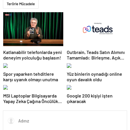
Terörle Mücadele
Katlanabilir telefonlarda yeni
Outbrain, Teads Satın Alımını
deneyim yolculuğu başlasın!
Tamamladı: Birleşme, Açık
İnternet için Tüm Kanallarda
Sonuç Odaklı Bir Platform
Spor yaparken tehditlere
Yüz binlerin oynadığı online
Oluşturuyor
karşı uyanık olmayı unutma
oyun davalık oldu
MSI Laptoplar Bilgisayarda
Google 200 kişiyi işten
Yapay Zeka Çağına Öncülük
çıkaracak
Ediyor