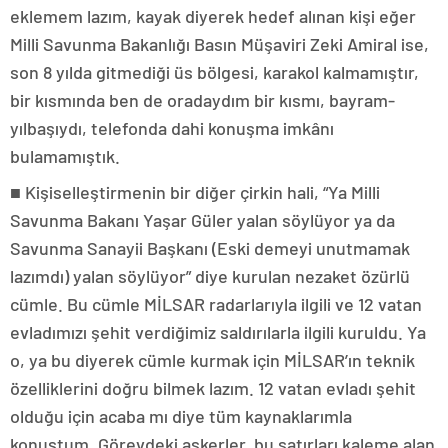
eklemem lazım, kayak diyerek hedef alınan kişi eğer
Milli Savunma Bakanlığı Basın Müşaviri Zeki Amiral ise,
son 8 yılda gitmediği üs bölgesi, karakol kalmamıştır,
bir kısmında ben de oradaydım bir kısmı, bayram-
yılbaşıydı, telefonda dahi konuşma imkânı
bulamamıştık.
■ Kişiselleştirmenin bir diğer çirkin hali, “Ya Milli
Savunma Bakanı Yaşar Güler yalan söylüyor ya da
Savunma Sanayii Başkanı (Eski demeyi unutmamak
lazımdı) yalan söylüyor” diye kurulan nezaket özürlü
cümle. Bu cümle MİLSAR radarlarıyla ilgili ve 12 vatan
evladımızı şehit verdiğimiz saldırılarla ilgili kuruldu. Ya
o, ya bu diyerek cümle kurmak için MİLSAR’ın teknik
özelliklerini doğru bilmek lazım. 12 vatan evladı şehit
olduğu için acaba mı diye tüm kaynaklarımla
konuştum. Görevdeki askerler, bu satırları kaleme alan