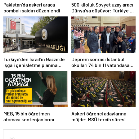
Pakistan’da askeri araca
500 kiloluk Sovyet uzay aracı
bombalı saldırı düzenlendi
Dünya’ya düşüyor: Türkiye de
risk altında
Türkiye’den İsrail’in Gazze’de
Deprem sonrası İstanbul
işgali genişletme planına
okulları 74 bin 11 vatandaşa
tepki
kapısını açtı
MEB, 15 bin öğretmen
Askeri öğrenci adaylarına
ataması kontenjanlarını
müjde: MSÜ tercih süresi
açıkladı
uzatıldı