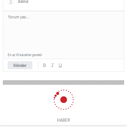
En az 10 karakter gerekli
Gönder
138 okunma
Kadın yardımcısının odasına zorla
giren okul müdürüne ‘üstün başarı’
ödülü verildi