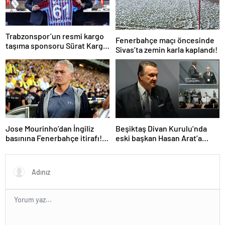
Trabzonspor’un resmi kargo
Fenerbahçe maçı öncesinde
taşıma sponsoru Sürat Kargo
Sivas’ta zemin karla kaplandı!
oldu
Jose Mourinho’dan İngiliz
Beşiktaş Divan Kurulu’nda
basınına Fenerbahçe itirafı!
eski başkan Hasan Arat’a
‘Bunu yapamam’
yumruklu saldırı! Toplantı
ertelendi