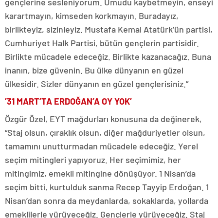
gençlerine sesleniyorum. Umudu kaybetmeyin, enseyi
karartmayın, kimseden korkmayın. Buradayız,
birlikteyiz, sizinleyiz. Mustafa Kemal Atatürk’ün partisi,
Cumhuriyet Halk Partisi, bütün gençlerin partisidir.
Birlikte mücadele edeceğiz. Birlikte kazanacağız. Buna
inanın, bize güvenin. Bu ülke dünyanın en güzel
ülkesidir. Sizler dünyanın en güzel gençlerisiniz.”
’31 MART’TA ERDOĞAN’A OY YOK’
Özgür Özel, EYT mağdurları konusuna da değinerek,
“Staj olsun, çıraklık olsun, diğer mağduriyetler olsun,
tamamını unutturmadan mücadele edeceğiz. Yerel
seçim mitingleri yapıyoruz. Her seçimimiz, her
mitingimiz, emekli mitingine dönüşüyor. 1 Nisan’da
seçim bitti, kurtulduk sanma Recep Tayyip Erdoğan. 1
Nisan’dan sonra da meydanlarda, sokaklarda, yollarda
emeklilerle yürüyeceğiz. Gençlerle yürüyeceğiz. Staj