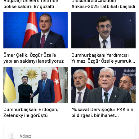
Boğaziçi Üniversitesi’nde
Uluslararası Anadolu
polise saldırı: 97 gözaltı
Ankası-2025 Tatbikatı başladı
Ömer Çelik: Özgür Özel’e
Cumhurbaşkanı Yardımcısı
yapılan saldırıyı lanetliyoruz
Yılmaz, Özgür Özel’e yumruklu
saldırıyı kınadı
Cumhurbaşkanı Erdoğan,
Müsavat Dervişoğlu: PKK’nın
Zelensky ile görüştü
bildirgesi, bir ihanet
açıklamasıdır