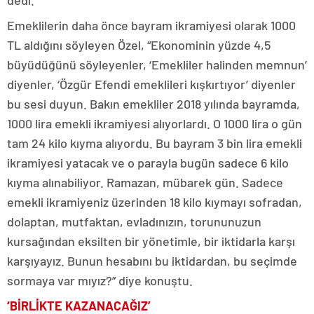
dedi.
Emeklilerin daha önce bayram ikramiyesi olarak 1000
TL aldığını söyleyen Özel, “Ekonominin yüzde 4,5
büyüdüğünü söyleyenler, ‘Emekliler halinden memnun’
diyenler, ‘Özgür Efendi emeklileri kışkırtıyor’ diyenler
bu sesi duyun. Bakın emekliler 2018 yılında bayramda,
1000 lira emekli ikramiyesi alıyorlardı. O 1000 lira o gün
tam 24 kilo kıyma alıyordu. Bu bayram 3 bin lira emekli
ikramiyesi yatacak ve o parayla bugün sadece 6 kilo
kıyma alınabiliyor. Ramazan, mübarek gün. Sadece
emekli ikramiyeniz üzerinden 18 kilo kıymayı sofradan,
dolaptan, mutfaktan, evladınızın, torununuzun
kursağından eksilten bir yönetimle, bir iktidarla karşı
karşıyayız. Bunun hesabını bu iktidardan, bu seçimde
sormaya var mıyız?” diye konuştu.
‘BİRLİKTE KAZANACAĞIZ’