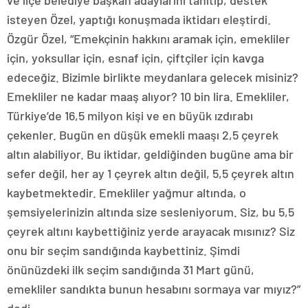
ve ilçe belediye başkan adaylarını tanıtıp, destek
isteyen Özel, yaptığı konuşmada iktidarı eleştirdi.
Özgür Özel, “Emekçinin hakkını aramak için, emekliler
için, yoksullar için, esnaf için, çiftçiler için kavga
edeceğiz. Bizimle birlikte meydanlara gelecek misiniz?
Emekliler ne kadar maaş alıyor? 10 bin lira. Emekliler,
Türkiye’de 16,5 milyon kişi ve en büyük ızdırabı
çekenler. Bugün en düşük emekli maaşı 2,5 çeyrek
altın alabiliyor. Bu iktidar, geldiğinden bugüne ama bir
sefer değil, her ay 1 çeyrek altın değil, 5,5 çeyrek altın
kaybetmektedir. Emekliler yağmur altında, o
şemsiyelerinizin altında size sesleniyorum. Siz, bu 5,5
çeyrek altını kaybettiğiniz yerde arayacak mısınız? Siz
onu bir seçim sandığında kaybettiniz. Şimdi
önünüzdeki ilk seçim sandığında 31 Mart günü,
emekliler sandıkta bunun hesabını sormaya var mıyız?”