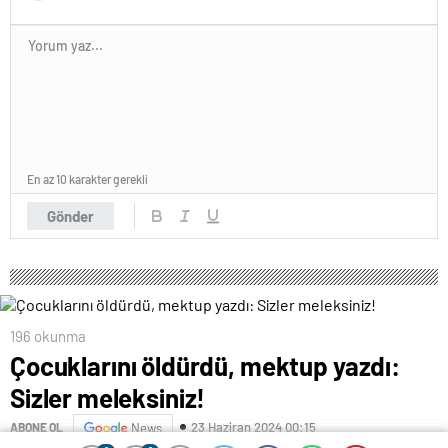
En az 10 karakter gerekli
Gönder
196 okunma
Çocuklarını öldürdü, mektup yazdı:
Sizler meleksiniz!
23 Haziran 2024 00:15
ABONE OL
News